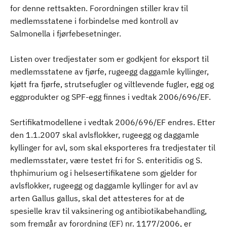
for denne rettsakten. Forordningen stiller krav til
medlemsstatene i forbindelse med kontroll av
Salmonella i fjørfebesetninger.
Listen over tredjestater som er godkjent for eksport til
medlemsstatene av fjørfe, rugeegg daggamle kyllinger,
kjøtt fra fjørfe, strutsefugler og viltlevende fugler, egg og
eggprodukter og SPF-egg finnes i vedtak 2006/696/EF.
Sertifikatmodellene i vedtak 2006/696/EF endres. Etter
den 1.1.2007 skal avlsflokker, rugeegg og daggamle
kyllinger for avl, som skal eksporteres fra tredjestater til
medlemsstater, være testet fri for S. enteritidis og S.
thphimurium og i helsesertifikatene som gjelder for
avlsflokker, rugeegg og daggamle kyllinger for avl av
arten Gallus gallus, skal det attesteres for at de
spesielle krav til vaksinering og antibiotikabehandling,
som fremgår av forordning (EF) nr. 1177/2006, er