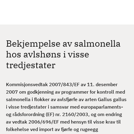
H
c
h
o
p
p
t
Bekjempelse av salmonella
i
l
hos avlshøns i visse
h
tredjestater
o
v
e
Kommisjonsvedtak 2007/843/EF av 11. desember
d
2007
om godkjenning av programmer for kontroll med
i
salmonella i flokker av avlsfjørfe av arten Gallus gallus
n
i visse tredjestater i samsvar med europaparlaments-
n
og rådsforordning (EF) nr. 2160/2003, og om endring
h
av vedtak 2006/696/EF med hensyn til visse krav til
o
folkehelse ved import av fjørfe og rugeegg
l