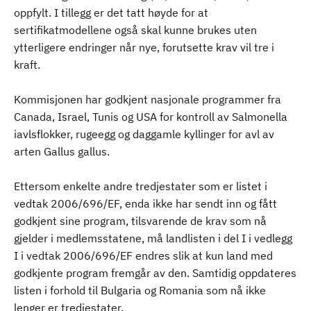
oppfylt. I tillegg er det tatt høyde for at
sertifikatmodellene også skal kunne brukes uten
ytterligere endringer når nye, forutsette krav vil tre i
kraft.
Kommisjonen har godkjent nasjonale programmer fra
Canada, Israel, Tunis og USA for kontroll av Salmonella
iavlsflokker, rugeegg og daggamle kyllinger for avl av
arten Gallus gallus.
Ettersom enkelte andre tredjestater som er listet i
vedtak 2006/696/EF, enda ikke har sendt inn og fått
godkjent sine program, tilsvarende de krav som nå
gjelder i medlemsstatene, må landlisten i del I i vedlegg
I i vedtak 2006/696/EF endres slik at kun land med
godkjente program fremgår av den. Samtidig oppdateres
listen i forhold til Bulgaria og Romania som nå ikke
lenger er tredjestater.