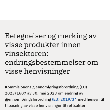
H
c
h
o
p
p
t
Betegnelser og merking av
i
l
visse produkter innen
h
vinsektoren:
o
v
endringsbestemmelser om
e
visse henvisninger
d
i
n
Kommisjonens gjennomføringsforordning (EU)
n
2023/1607 av 30. mai 2023 om endring av
h
gjennomføringsforordning
(EU) 2019/34
med hensyn til
o
tilpasning av visse henvisninger til rettsakter
l