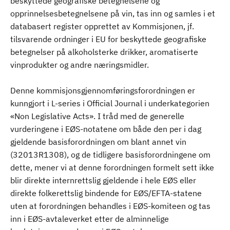
beskyttede geografiske betegnelsene og
opprinnelsesbetegnelsene på vin, tas inn og samles i et
databasert register opprettet av Kommisjonen, jf.
tilsvarende ordninger i EU for beskyttede geografiske
betegnelser på alkoholsterke drikker, aromatiserte
vinprodukter og andre næringsmidler.
Denne kommisjonsgjennomføringsforordningen er
kunngjort i L-series i Official Journal i underkategorien
«Non Legislative Acts». I tråd med de generelle
vurderingene i EØS-notatene om både den per i dag
gjeldende basisforordningen om blant annet vin
(32013R1308), og de tidligere basisforordningene om
dette, mener vi at denne forordningen formelt sett ikke
blir direkte internrettslig gjeldende i hele EØS eller
direkte folkerettslig bindende for EØS/EFTA-statene
uten at forordningen behandles i EØS-komiteen og tas
inn i EØS-avtaleverket etter de alminnelige