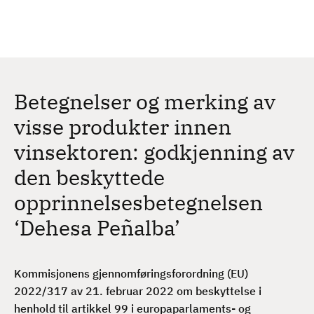
H
c
h
o
p
p
t
Betegnelser og merking av
i
l
visse produkter innen
h
vinsektoren: godkjenning av
o
v
den beskyttede
e
opprinnelsesbetegnelsen
d
i
‘Dehesa Peñalba’
n
n
h
Kommisjonens gjennomføringsforordning (EU)
o
2022/317 av 21. februar 2022 om beskyttelse i
l
henhold til artikkel 99 i europaparlaments- og