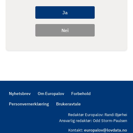
Nyhetsbrev
Om Europalov
Forbehold
Footer
Personvernerklæring
Brukeravtale
Redaktør Europalov: Randi Bjørhei
Ansvarlig redaktør: Odd Storm-Paulsen
europalov@lovdata.no
Kontakt: