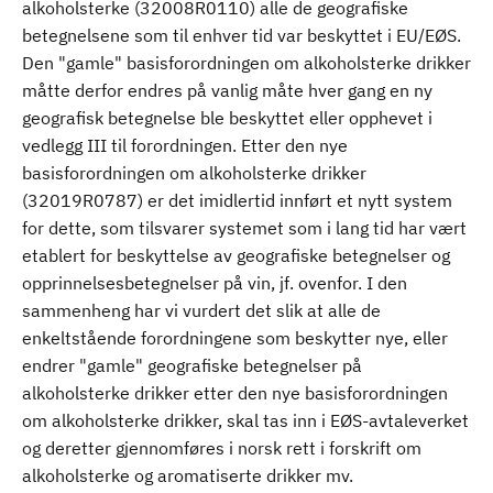
alkoholsterke (32008R0110) alle de geografiske
betegnelsene som til enhver tid var beskyttet i EU/EØS.
Den "gamle" basisforordningen om alkoholsterke drikker
måtte derfor endres på vanlig måte hver gang en ny
geografisk betegnelse ble beskyttet eller opphevet i
vedlegg III til forordningen. Etter den nye
basisforordningen om alkoholsterke drikker
(32019R0787) er det imidlertid innført et nytt system
for dette, som tilsvarer systemet som i lang tid har vært
etablert for beskyttelse av geografiske betegnelser og
opprinnelsesbetegnelser på vin, jf. ovenfor. I den
sammenheng har vi vurdert det slik at alle de
enkeltstående forordningene som beskytter nye, eller
endrer "gamle" geografiske betegnelser på
alkoholsterke drikker etter den nye basisforordningen
om alkoholsterke drikker, skal tas inn i EØS-avtaleverket
og deretter gjennomføres i norsk rett i forskrift om
alkoholsterke og aromatiserte drikker mv.