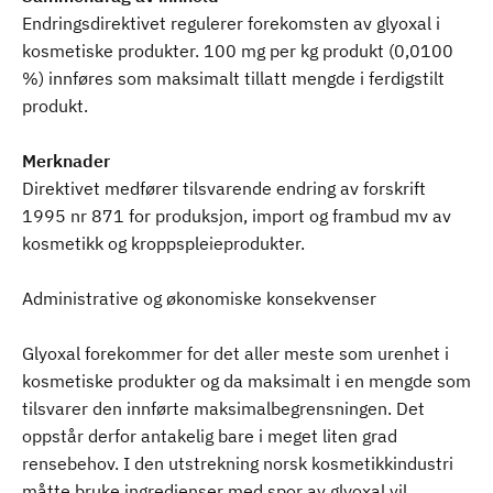
Endringsdirektivet regulerer forekomsten av glyoxal i
kosmetiske produkter. 100 mg per kg produkt (0,0100
%) innføres som maksimalt tillatt mengde i ferdigstilt
produkt.
Merknader
Direktivet medfører tilsvarende endring av forskrift
1995 nr 871 for produksjon, import og frambud mv av
kosmetikk og kroppspleieprodukter.
Administrative og økonomiske konsekvenser
Glyoxal forekommer for det aller meste som urenhet i
kosmetiske produkter og da maksimalt i en mengde som
tilsvarer den innførte maksimalbegrensningen. Det
oppstår derfor antakelig bare i meget liten grad
rensebehov. I den utstrekning norsk kosmetikkindustri
måtte bruke ingredienser med spor av glyoxal vil