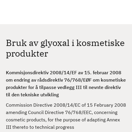
H
c
h
o
p
p
t
Bruk av glyoxal i kosmetiske
i
l
produkter
h
o
v
Kommisjonsdirektiv 2008/14/EF av 15. februar 2008
e
om endring av rådsdirektiv 76/768/EØF om kosmetiske
d
produkter for å tilpasse vedlegg III til nevnte direktiv
i
til den tekniske utvikling
n
Commission Directive 2008/14/EC of 15 February 2008
n
amending Council Directive 76/768/EEC, concerning
h
cosmetic products, for the purpose of adapting Annex
o
III thereto to technical progress
l