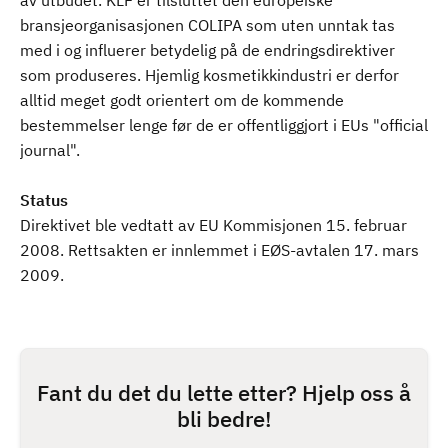
av utbudet. KLF er tilsluttet den europeiske
bransjeorganisasjonen COLIPA som uten unntak tas
med i og influerer betydelig på de endringsdirektiver
som produseres. Hjemlig kosmetikkindustri er derfor
alltid meget godt orientert om de kommende
bestemmelser lenge før de er offentliggjort i EUs "official
journal".
Status
Direktivet ble vedtatt av EU Kommisjonen 15. februar
2008. Rettsakten er innlemmet i EØS-avtalen 17. mars
2009.
Fant du det du lette etter? Hjelp oss å
bli bedre!