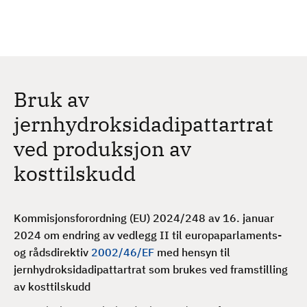
H
c
h
o
p
p
t
Bruk av
i
l
jernhydroksidadipattartrat
h
ved produksjon av
o
v
kosttilskudd
e
d
i
Kommisjonsforordning (EU) 2024/248 av 16. januar
n
2024 om endring av vedlegg II til europaparlaments-
n
og rådsdirektiv
2002/46/EF
med hensyn til
h
jernhydroksidadipattartrat som brukes ved framstilling
o
av kosttilskudd
l