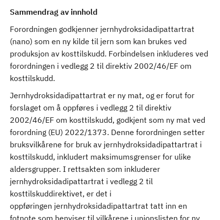
Sammendrag av innhold
Forordningen godkjenner jernhydroksidadipattartrat
(nano) som en ny kilde til jern som kan brukes ved
produksjon av kosttilskudd. Forbindelsen inkluderes ved
forordningen i vedlegg 2 til direktiv 2002/46/EF om
kosttilskudd.
Jernhydroksidadipattartrat er ny mat, og er forut for
forslaget om å oppføres i vedlegg 2 til direktiv
2002/46/EF om kosttilskudd, godkjent som ny mat ved
forordning (EU) 2022/1373. Denne forordningen setter
bruksvilkårene for bruk av jernhydroksidadipattartrat i
kosttilskudd, inkludert maksimumsgrenser for ulike
aldersgrupper. I rettsakten som inkluderer
jernhydroksidadipattartrat i vedlegg 2 til
kosttilskuddirektivet, er det i
oppføringen jernhydroksidadipattartrat tatt inn en
fotnote som henviser til vilkårene i unionslisten for ny