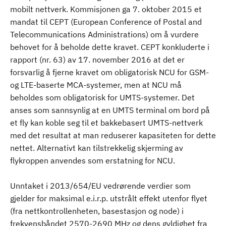
mobilt nettverk. Kommisjonen ga 7. oktober 2015 et
mandat til CEPT (European Conference of Postal and
Telecommunications Administrations) om å vurdere
behovet for å beholde dette kravet. CEPT konkluderte i
rapport (nr. 63) av 17. november 2016 at det er
forsvarlig å fjerne kravet om obligatorisk NCU for GSM-
og LTE-baserte MCA-systemer, men at NCU må
beholdes som obligatorisk for UMTS-systemer. Det
anses som sannsynlig at en UMTS terminal om bord på
et fly kan koble seg til et bakkebasert UMTS-nettverk
med det resultat at man reduserer kapasiteten for dette
nettet. Alternativt kan tilstrekkelig skjerming av
flykroppen anvendes som erstatning for NCU.
Unntaket i 2013/654/EU vedrørende verdier som
gjelder for maksimal e.i.r.p. utstrålt effekt utenfor flyet
(fra nettkontrollenheten, basestasjon og node) i
frekvensbåndet 2570-2690 MHz og dens gyldighet fra