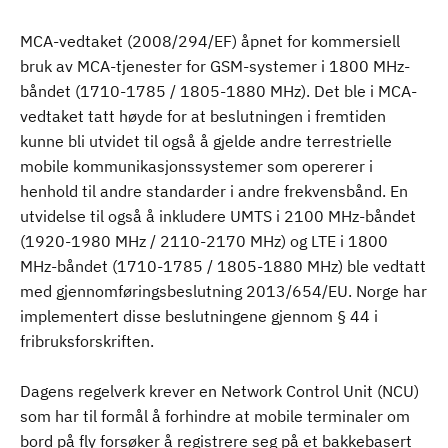
MCA-vedtaket (2008/294/EF) åpnet for kommersiell
bruk av MCA-tjenester for GSM-systemer i 1800 MHz-
båndet (1710-1785 / 1805-1880 MHz). Det ble i MCA-
vedtaket tatt høyde for at beslutningen i fremtiden
kunne bli utvidet til også å gjelde andre terrestrielle
mobile kommunikasjonssystemer som opererer i
henhold til andre standarder i andre frekvensbånd. En
utvidelse til også å inkludere UMTS i 2100 MHz-båndet
(1920-1980 MHz / 2110-2170 MHz) og LTE i 1800
MHz-båndet (1710-1785 / 1805-1880 MHz) ble vedtatt
med gjennomføringsbeslutning 2013/654/EU. Norge har
implementert disse beslutningene gjennom § 44 i
fribruksforskriften.
Dagens regelverk krever en Network Control Unit (NCU)
som har til formål å forhindre at mobile terminaler om
bord på fly forsøker å registrere seg på et bakkebasert