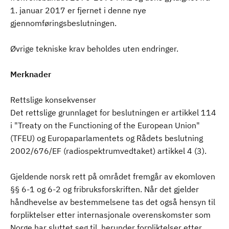
1. januar 2017 er fjernet i denne nye
gjennomføringsbeslutningen.
Øvrige tekniske krav beholdes uten endringer.
Merknader
Rettslige konsekvenser
Det rettslige grunnlaget for beslutningen er artikkel 114
i "Treaty on the Functioning of the European Union"
(TFEU) og Europaparlamentets og Rådets beslutning
2002/676/EF (radiospektrumvedtaket) artikkel 4 (3).
Gjeldende norsk rett på området fremgår av ekomloven
§§ 6-1 og 6-2 og fribruksforskriften. Når det gjelder
håndhevelse av bestemmelsene tas det også hensyn til
forpliktelser etter internasjonale overenskomster som
Norge har sluttet seg til, herunder forpliktelser etter