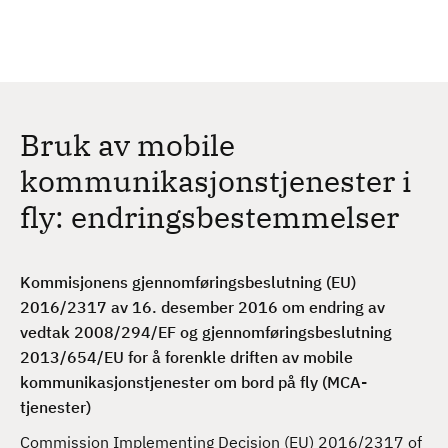
H
c
h
o
p
p
t
Bruk av mobile
i
l
kommunikasjonstjenester i
h
fly: endringsbestemmelser
o
v
e
Kommisjonens gjennomføringsbeslutning (EU)
d
2016/2317 av 16. desember 2016 om endring av
i
vedtak 2008/294/EF og gjennomføringsbeslutning
n
2013/654/EU for å forenkle driften av mobile
n
kommunikasjonstjenester om bord på fly (MCA-
h
tjenester)
o
l
Commission Implementing Decision (EU) 2016/2317 of