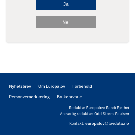
Nyhetsbrev
Om Europalov
Forbehold
Footer
Personvernerklæring
Brukeravtale
Redaktør Europalov: Randi Bjørhei
Ansvarlig redaktør: Odd Storm-Paulsen
europalov@lovdata.no
Kontakt: