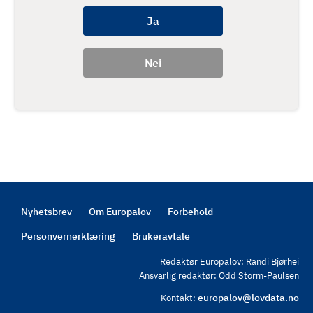
Nyhetsbrev
Om Europalov
Forbehold
Footer
Personvernerklæring
Brukeravtale
Redaktør Europalov: Randi Bjørhei
Ansvarlig redaktør: Odd Storm-Paulsen
europalov@lovdata.no
Kontakt: