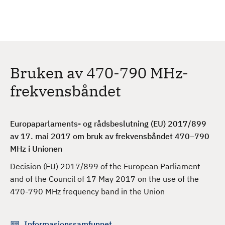
H
c
h
o
p
p
t
Bruken av 470-790 MHz-
i
l
frekvensbåndet
h
o
v
Europaparlaments- og rådsbeslutning (EU) 2017/899
e
av 17. mai 2017 om bruk av frekvensbåndet 470–790
d
MHz i Unionen
i
Decision (EU) 2017/899 of the European Parliament
n
and of the Council of 17 May 2017 on the use of the
n
470-790 MHz frequency band in the Union
h
o
l
Informasjonssamfunnet