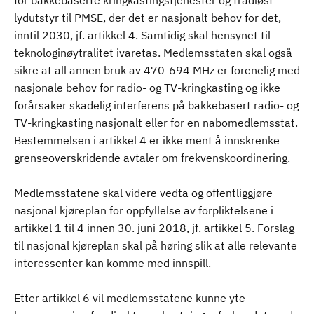
for bakkebaserte kringkastingstjenester og trådløst
lydutstyr til PMSE, der det er nasjonalt behov for det,
inntil 2030, jf. artikkel 4. Samtidig skal hensynet til
teknologinøytralitet ivaretas. Medlemsstaten skal også
sikre at all annen bruk av 470-694 MHz er forenelig med
nasjonale behov for radio- og TV-kringkasting og ikke
forårsaker skadelig interferens på bakkebasert radio- og
TV-kringkasting nasjonalt eller for en nabomedlemsstat.
Bestemmelsen i artikkel 4 er ikke ment å innskrenke
grenseoverskridende avtaler om frekvenskoordinering.
Medlemsstatene skal videre vedta og offentliggjøre
nasjonal kjøreplan for oppfyllelse av forpliktelsene i
artikkel 1 til 4 innen 30. juni 2018, jf. artikkel 5. Forslag
til nasjonal kjøreplan skal på høring slik at alle relevante
interessenter kan komme med innspill.
Etter artikkel 6 vil medlemsstatene kunne yte