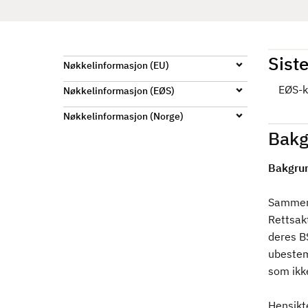
d
Siste
Nøkkelinformasjon (EU)
EØS-k
Nøkkelinformasjon (EØS)
Nøkkelinformasjon (Norge)
Bakg
Bakgrun
Sammend
Rettsakt
deres BS
ubestemt
som ikk
Hensikte