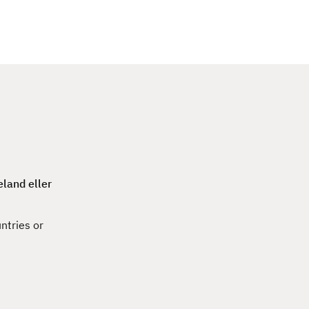
c
h
land eller
ntries or