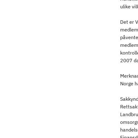
ulike vi
Det er 
medlems
påvente
medlems
kontroll
2007 da
Merkna
Norge h
Sakkynd
Rettsak
Landbru
omsorgs
handels
Finansd