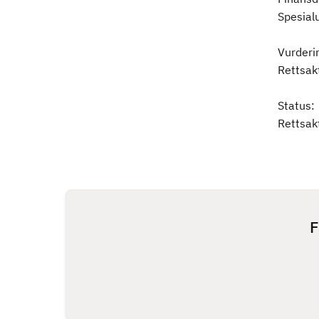
Spesialu
Vurderi
Rettsak
Status:
Rettsak
F