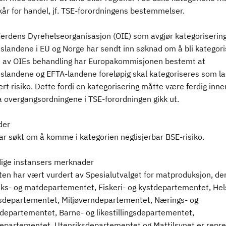
lkår for handel, jf. TSE-forordningens bestemmelser.
Verdens Dyrehelseorganisasjon (OIE) som avgjør kategorisering
landene i EU og Norge har sendt inn søknad om å bli kategoris
 av OIEs behandling har Europakommisjonen bestemt at
landene og EFTA-landene foreløpig skal kategoriseres som l
ert risiko. Dette fordi en kategorisering måtte være ferdig innen
 overgangsordningene i TSE-forordningen gikk ut.
der
ar søkt om å komme i kategorien neglisjerbar BSE-risiko.
ige instansers merknader
ten har vært vurdert av Spesialutvalget for matproduksjon, de
ks- og matdepartementet, Fiskeri- og kystdepartementet, Hel
departementet, Miljøverndepartementet, Nærings- og
departementet, Barne- og likestillingsdepartementet,
epartementet, Utenriksdepartementet og Mattilsynet er repre