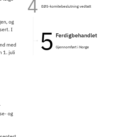
EØS-komitebeslutning vedtatt
en, og
ert. I
Ferdigbehandlet
and med
Gjennomført i Norge
 1. juli
r
se- og
sentert.