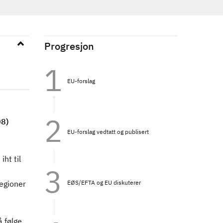
Progresjon
EU-forslag
08)
EU-forslag vedtatt og publisert
ht til
EØS/EFTA og EU diskuterer
regioner
å følge