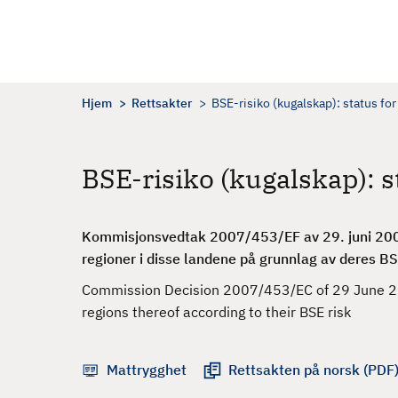
H
o
p
p
t
Hjem
Rettsakter
BSE-risiko (kugalskap): status for
i
l
h
BSE-risiko (kugalskap): s
o
v
e
Kommisjonsvedtak 2007/453/EF av 29. juni 2007 
d
regioner i disse landene på grunnlag av deres BS
i
Commission Decision 2007/453/EC of 29 June 200
n
regions thereof according to their BSE risk
n
h
o
Mattrygghet
Rettsakten på norsk (PDF
l