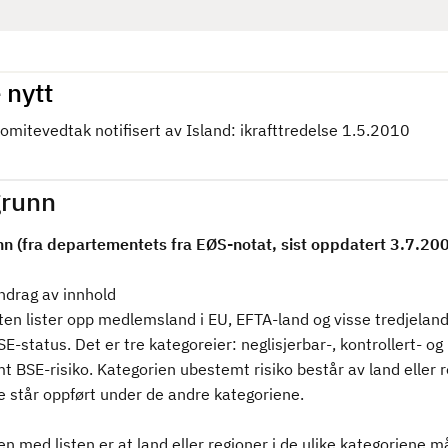
 nytt
omitevedtak notifisert av Island: ikrafttredelse 1.5.2010
runn
n (fra departementets fra EØS-notat, sist oppdatert 3.7.20
rag av innhold
en lister opp medlemsland i EU, EFTA-land og visse tredjeland i
E-status. Det er tre kategoreier: neglisjerbar-, kontrollert- og
 BSE-risiko. Kategorien ubestemt risiko består av land eller 
e står oppført under de andre kategoriene.
n med listen er at land eller regioner i de ulike kategoriene m