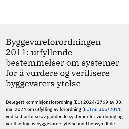
H
c
h
o
p
p
t
Byggevareforordningen
i
l
2011: utfyllende
h
bestemmelser om systemer
o
v
for å vurdere og verifisere
e
byggevarers ytelse
d
i
n
Delegert kommisjonsforordning (EU)
2024/2769
av 30.
n
mai 2024 om utfylling av forordning
(EU) nr. 305/2011
h
ved fastsettelse av gjeldende systemer for vurdering og
o
verifisering av byggevarers ytelse med hensyn til de
l