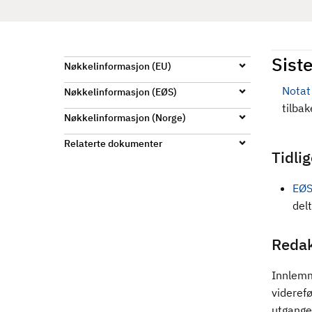
d
Siste
Nøkkelinformasjon (EU)
Notat
Nøkkelinformasjon (EØS)
tilba
Nøkkelinformasjon (Norge)
Relaterte dokumenter
Tidli
EØS
del
Reda
Innlemm
videref
utgange