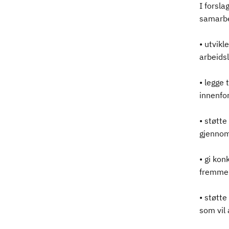
I forsla
samarbe
• utvik
arbeidsl
• legge 
innenfor
• støtte
gjennomf
• gi kon
fremme u
• støtte
som vil