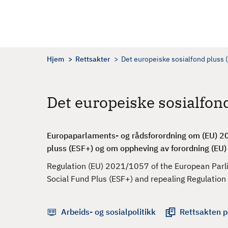
H
o
p
p
t
Hjem
Rettsakter
Det europeiske sosialfond pluss
i
l
h
Det europeiske sosialfon
o
v
e
Europaparlaments- og rådsforordning om (EU) 20
d
pluss (ESF+) og om oppheving av forordning (EU
i
Regulation (EU) 2021/1057 of the European Parli
n
Social Fund Plus (ESF+) and repealing Regulati
n
h
o
Arbeids- og sosialpolitikk
Rettsakten p
l