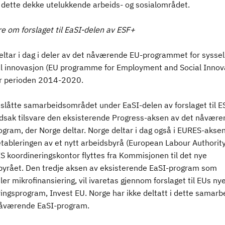
r dette dekke utelukkende arbeids- og sosialområdet.
 om forslaget til EaSI-delen av ESF+
eltar i dag i deler av det nåværende EU-programmet for syssel
al innovasjon (EU programme for Employment and Social Innova
or perioden 2014-2020.
slåtte samarbeidsområdet under EaSI-delen av forslaget til ESF
edsak tilsvare den eksisterende Progress-aksen av det nåvære
ogram, der Norge deltar. Norge deltar i dag også i EURES-akse
etableringen av et nytt arbeidsbyrå (European Labour Authority
S koordineringskontor flyttes fra Kommisjonen til det nye
byrået. Den tredje aksen av eksisterende EaSI-program som
r mikrofinansiering, vil ivaretas gjennom forslaget til EUs ny
ingsprogram, Invest EU. Norge har ikke deltatt i dette samarb
åværende EaSI-program.