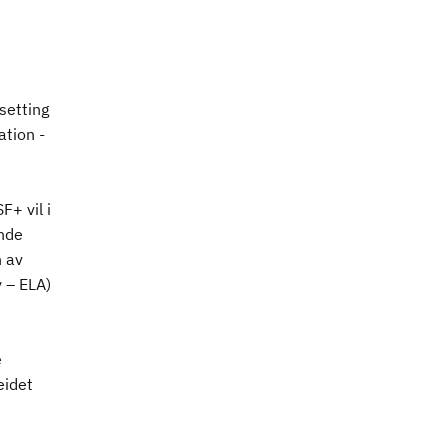
setting
tion -
+ vil i
nde
n av
 – ELA)
e
eidet