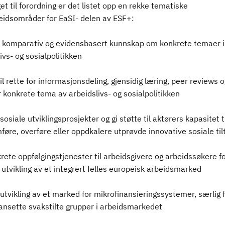
get til forordning er det listet opp en rekke tematiske
idsområder for EaSI- delen av ESF+:
le komparativ og evidensbasert kunnskap om konkrete temaer 
ivs- og sosialpolitikken
til rette for informasjonsdeling, gjensidig læring, peer reviews o
 konkrete tema av arbeidslivs- og sosialpolitikken
 sosiale utviklingsprosjekter og gi støtte til aktørers kapasitet ti
øre, overføre eller oppdkalere utprøvde innovative sosiale til
krete oppfølgingstjenester til arbeidsgivere og arbeidssøkere fo
tvikling av et integrert felles europeisk arbeidsmarked
 utvikling av et marked for mikrofinansieringssystemer, særlig 
 ansette svakstilte grupper i arbeidsmarkedet