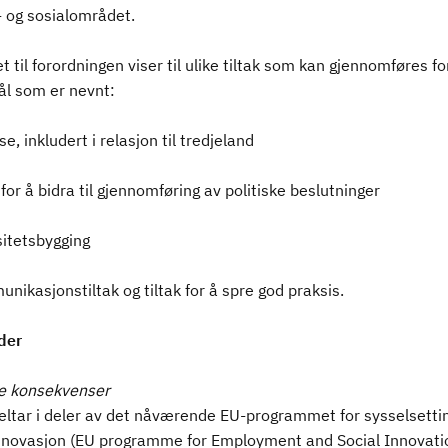
- og sosialområdet.
t til forordningen viser til ulike tiltak som kan gjennomføres fo
ål som er nevnt:
se, inkludert i relasjon til tredjeland
k for å bidra til gjennomføring av politiske beslutninger
sitetsbygging
nikasjonstiltak og tiltak for å spre god praksis.
der
ge konsekvenser
eltar i deler av det nåværende EU-programmet for sysselsetti
innovasjon (EU programme for Employment and Social Innovati