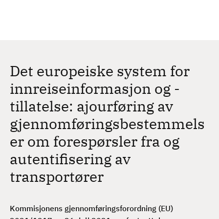
H
c
h
o
p
p
t
Det europeiske system for
i
l
innreiseinformasjon og -
h
tillatelse: ajourføring av
o
v
gjennomføringsbestemmels
e
er om forespørsler fra og
d
i
autentifisering av
n
transportører
n
h
o
Kommisjonens gjennomføringsforordning (EU)
l