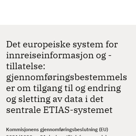
H
c
h
o
p
p
t
Det europeiske system for
i
l
innreiseinformasjon og -
h
tillatelse:
o
v
gjennomføringsbestemmels
e
er om tilgang til og endring
d
i
og sletting av data i det
n
sentrale ETIAS-systemet
n
h
o
Kommisjonens gjennomføringsbeslutning (EU)
l