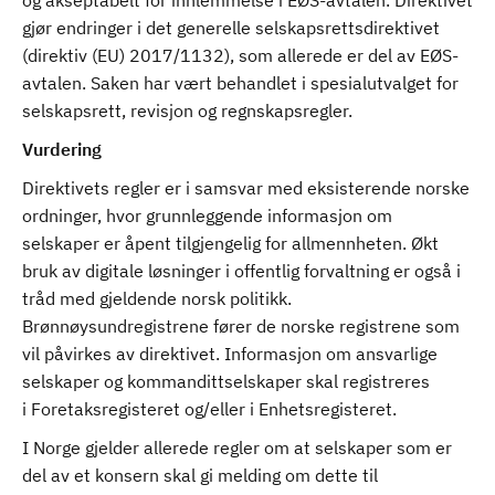
og akseptabelt for innlemmelse i EØS-avtalen. Direktivet
gjør endringer i det generelle selskapsrettsdirektivet
(direktiv (EU) 2017/1132), som allerede er del av EØS-
avtalen. Saken har vært behandlet i spesialutvalget for
selskapsrett, revisjon og regnskapsregler.
Vurdering
Direktivets regler er i samsvar med eksisterende norske
ordninger, hvor grunnleggende informasjon om
selskaper er åpent tilgjengelig for allmennheten. Økt
bruk av digitale løsninger i offentlig forvaltning er også i
tråd med gjeldende norsk politikk.
Brønnøysundregistrene fører de norske registrene som
vil påvirkes av direktivet. Informasjon om ansvarlige
selskaper og kommandittselskaper skal registreres
i Foretaksregisteret og/eller i Enhetsregisteret.
I Norge gjelder allerede regler om at selskaper som er
del av et konsern skal gi melding om dette til