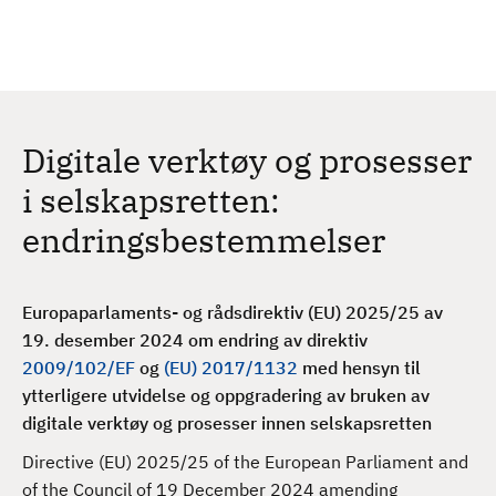
H
c
h
o
p
p
t
Digitale verktøy og prosesser
i
l
i selskapsretten:
h
endringsbestemmelser
o
v
e
Europaparlaments- og rådsdirektiv (EU) 2025/25 av
d
19. desember 2024 om endring av direktiv
i
2009/102/EF
og
(EU) 2017/1132
med hensyn til
n
ytterligere utvidelse og oppgradering av bruken av
n
digitale verktøy og prosesser innen selskapsretten
h
o
Directive (EU) 2025/25 of the European Parliament and
l
of the Council of 19 December 2024 amending