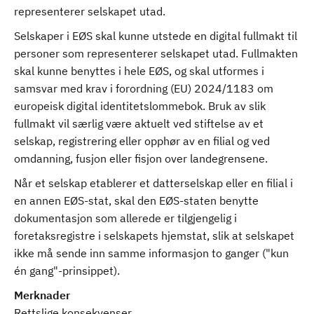
representerer selskapet utad.
Selskaper i EØS skal kunne utstede en digital fullmakt til
personer som representerer selskapet utad. Fullmakten
skal kunne benyttes i hele EØS, og skal utformes i
samsvar med krav i forordning (EU) 2024/1183 om
europeisk digital identitetslommebok. Bruk av slik
fullmakt vil særlig være aktuelt ved stiftelse av et
selskap, registrering eller opphør av en filial og ved
omdanning, fusjon eller fisjon over landegrensene.
Når et selskap etablerer et datterselskap eller en filial i
en annen EØS-stat, skal den EØS-staten benytte
dokumentasjon som allerede er tilgjengelig i
foretaksregistre i selskapets hjemstat, slik at selskapet
ikke må sende inn samme informasjon to ganger ("kun
én gang"-prinsippet).
Merknader
Rettslige konsekvenser