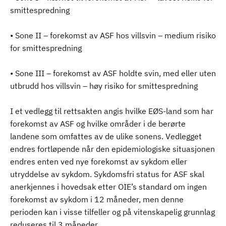
smittespredning
• Sone II – forekomst av ASF hos villsvin – medium risiko
for smittespredning
• Sone III – forekomst av ASF holdte svin, med eller uten
utbrudd hos villsvin – høy risiko for smittespredning
I et vedlegg til rettsakten angis hvilke EØS-land som har
forekomst av ASF og hvilke områder i de berørte
landene som omfattes av de ulike sonens. Vedlegget
endres fortløpende når den epidemiologiske situasjonen
endres enten ved nye forekomst av sykdom eller
utryddelse av sykdom. Sykdomsfri status for ASF skal
anerkjennes i hovedsak etter OIE’s standard om ingen
forekomst av sykdom i 12 måneder, men denne
perioden kan i visse tilfeller og på vitenskapelig grunnlag
reduseres til 3 måneder.