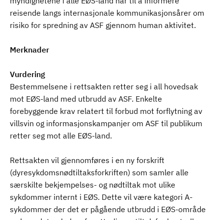
myndighetene i alle EØS-land har til å informere
reisende langs internasjonale kommunikasjonsårer om
risiko for spredning av ASF gjennom human aktivitet.
Merknader
Vurdering
Bestemmelsene i rettsakten retter seg i all hovedsak
mot EØS-land med utbrudd av ASF. Enkelte
forebyggende krav relatert til forbud mot forflytning av
villsvin og informasjonskampanjer om ASF til publikum
retter seg mot alle EØS-land.
Rettsakten vil gjennomføres i en ny forskrift
(dyresykdomsnødtiltaksforkriften) som samler alle
særskilte bekjempelses- og nødtiltak mot ulike
sykdommer internt i EØS. Dette vil være kategori A-
sykdommer der det er pågående utbrudd i EØS-område