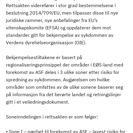
Rettsakten viderefører i stor grad bestemmelsene i
beslutning 2014/709/EU, men tilpasser disse til nye
juridiske rammer, nye anbefalinger fra EU’s
vitenskapskomite (EFSA) og oppdaterer dem mot
standarder gitt for bekjempelse av sykdommen av
Verdens dyrehelseorganisasjon (OIE).
Bekjempelsestiltakene er basert på
regionaliseringsprinsippet der områder i EØS-land med
forekomst av ASF deles i 3 ulike soner etter risiko for
spredning av sykdommen. Avgjørelsen om hvilke
områder som omfattes av de ulike sonene baserer seg
på informasjon fra det berørte landet og retningslinjer
gitt i et veiledningsdokument.
Soneinndelingen i rettsakten er som følger:
• Sone I – nærhet til forekomst av ASF – lavest risiko for