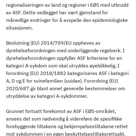
regionaliseringen av land og regioner i EØS med utbrudd
av ASF. Dette vedlegget har vært gjenstand for
månedlige endringer for å avspeile den epidemiologiske
situasjonen.
Beslutning (EU) 2014/709/EU oppheves av
dyrehelseforordningen med underliggende regelverk. I
dyrehelseforordningen oppfyller ASF kriteriene for en
kategori A-sykdom som skal utryddes øyeblikkelig. I
forordning (EU) 2018/1882 kategoriseres ASF i kategori
A, D og E for svinefamilien (suidae). Forordning (EU)
2020/687 gir blant annet generelle bestemmelser om
utryddelse av kategori A-sykdommer.
Grunnet fortsatt forekomst av ASF i EØS-området,
ansees det som nødvendig å videreføre de spesifikke
forebyggende tiltakene og bekjempelsestiltakene rettet
mot sykdommen i en egen beskyttelsestiltaksrettsakt.