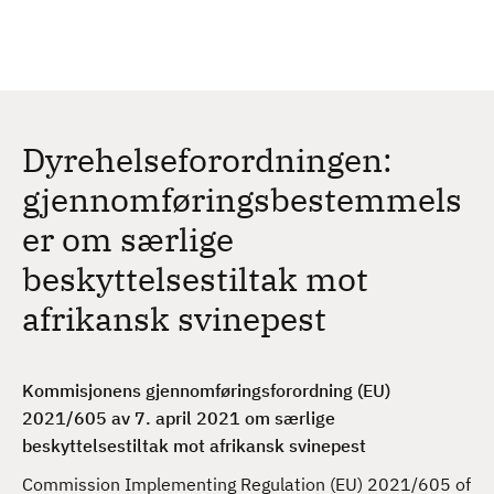
H
c
h
o
p
p
t
Dyrehelseforordningen:
i
l
gjennomføringsbestemmels
h
er om særlige
o
v
beskyttelsestiltak mot
e
afrikansk svinepest
d
i
n
Kommisjonens gjennomføringsforordning (EU)
n
2021/605 av 7. april 2021 om særlige
h
beskyttelsestiltak mot afrikansk svinepest
o
l
Commission Implementing Regulation (EU) 2021/605 of