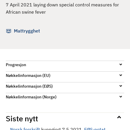
d
7 April 2021 laying down special control measures for
African swine fever
Mattrygghet
Progresjon
Nøkkelinformasjon (EU)
Nøkkelinformasjon (EØS)
Nøkkelinformasjon (Norge)
Siste nytt
Norsk forskrift
kunngjort 7.5.2021.
EØS-notat