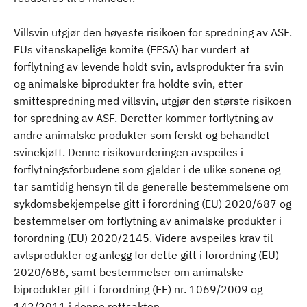
Villsvin utgjør den høyeste risikoen for spredning av ASF.
EUs vitenskapelige komite (EFSA) har vurdert at
forflytning av levende holdt svin, avlsprodukter fra svin
og animalske biprodukter fra holdte svin, etter
smittespredning med villsvin, utgjør den største risikoen
for spredning av ASF. Deretter kommer forflytning av
andre animalske produkter som ferskt og behandlet
svinekjøtt. Denne risikovurderingen avspeiles i
forflytningsforbudene som gjelder i de ulike sonene og
tar samtidig hensyn til de generelle bestemmelsene om
sykdomsbekjempelse gitt i forordning (EU) 2020/687 og
bestemmelser om forflytning av animalske produkter i
forordning (EU) 2020/2145. Videre avspeiles krav til
avlsprodukter og anlegg for dette gitt i forordning (EU)
2020/686, samt bestemmelser om animalske
biprodukter gitt i forordning (EF) nr. 1069/2009 og
142/2011 i denne rettsakten.