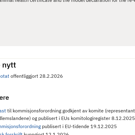
imal health certificate and the model declaration for the re-
 nytt
otat
offentliggjort 28.2.2026
gere
ast
til kommisjonsforordning godkjent av komite (representant
lemslandene) og publisert i EUs komitologiregister 8.12.2025
misjonsforordning
publisert i EU-tidende 19.12.2025
k forskrift
kunngjort 12.1.2026