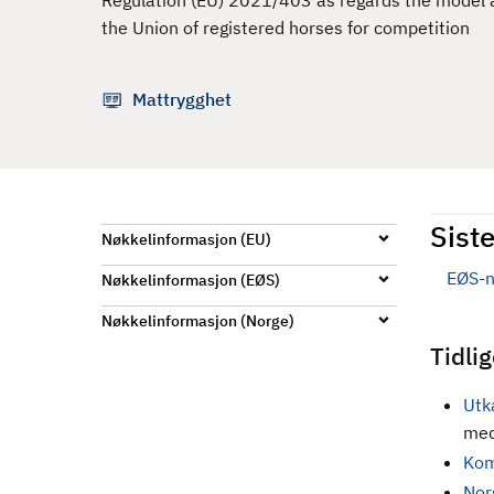
Regulation (EU) 2021/403 as regards the model an
d
the Union of registered horses for competition
Mattrygghet
Siste
Nøkkelinformasjon (EU)
EØS-n
Nøkkelinformasjon (EØS)
Nøkkelinformasjon (Norge)
Tidli
Utk
med
Kom
Nors