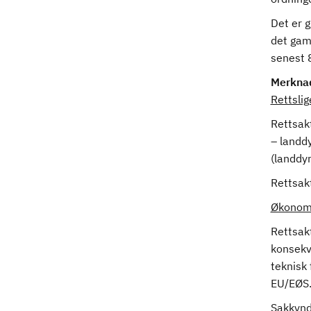
Det er g
det gaml
senest 8
Merkna
Rettsli
Rettsakt
– landd
(landdyr
Rettsak
Økonomi
Rettsak
konsekv
teknisk 
EU/EØS
Sakkynd