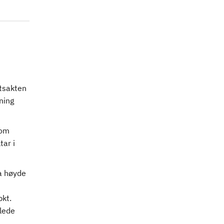
ttsakten
ning
som
ar i
a høyde
pkt.
lede