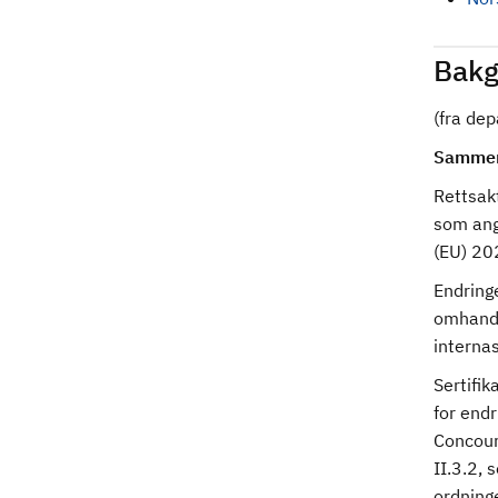
Bakg
(fra de
Sammen
Rettsak
som angå
(EU) 20
Endringe
omhandl
interna
Sertifi
for endr
Concours
II.3.2,
ordninge