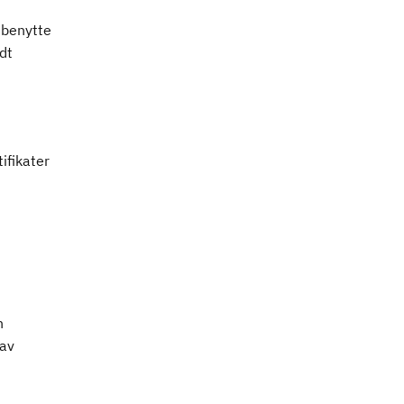
 benytte
dt
ifikater
n
 av