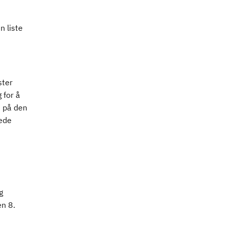
n liste
ster
 for å
n på den
nede
g
en 8.