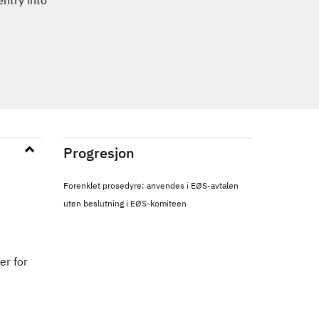
entry into
Progresjon
Forenklet prosedyre: anvendes i EØS-avtalen
uten beslutning i EØS-komiteen
er for