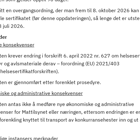
itt en overgangsordning, der man frem til 8. oktober 2026 kan
e sertifikatet (før denne oppdateringen), så lenge det er utste
 juli 2026.
der
ge konsekvenser
en krever endring i forskrift 6. april 2022 nr. 627 om helsesert
yr og avlsmateriale derav – forordning (EU) 2021/403
helsesertifikatforskriften).
ten er gjennomført etter forenklet prosedyre.
ske og administrative konsekvenser
ten antas ikke å medføre nye økonomiske og administrative
enser for Mattilsynet eller næringen, ettersom endringen er e
forenkling knyttet til transport av konkurransehester inn og ut
.
ige instansers merknader