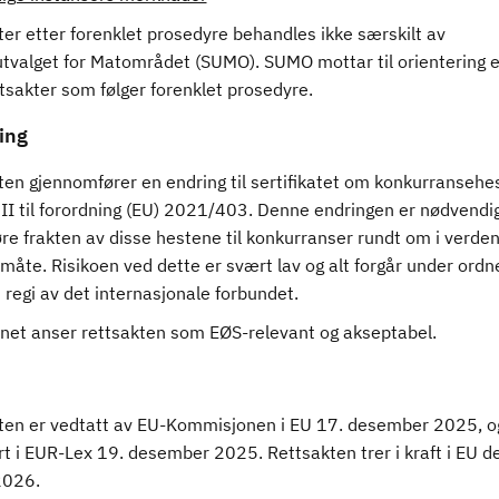
er etter forenklet prosedyre behandles ikke særskilt av
utvalget for Matområdet (SUMO). SUMO mottar til orientering e
tsakter som følger forenklet prosedyre.
ing
ten gjennomfører en endring til sertifikatet om konkurransehe
II til forordning (EU) 2021/403. Denne endringen er nødvendig
re frakten av disse hestene til konkurranser rundt om i verde
måte. Risikoen ved dette er svært lav og alt forgår under ord
i regi av det internasjonale forbundet.
ynet anser rettsakten som EØS-relevant og akseptabel.
ten er vedtatt av EU-Kommisjonen i EU 17. desember 2025, o
t i EUR-Lex 19. desember 2025. Rettsakten trer i kraft i EU d
2026.