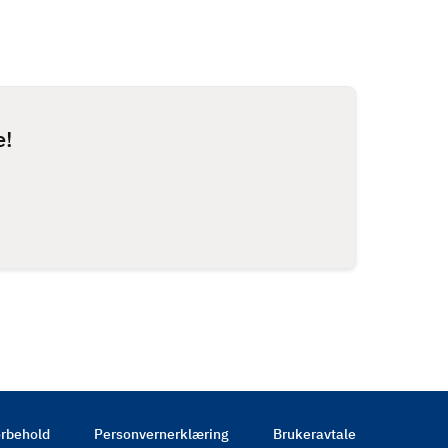
e!
rbehold
Personvernerklæring
Brukeravtale