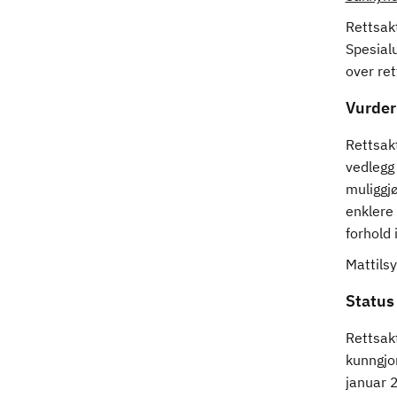
Rettsakt
Spesial
over ret
Vurder
Rettsak
vedlegg 
muliggjø
enklere 
forhold 
Mattils
Status
Rettsak
kunngjor
januar 