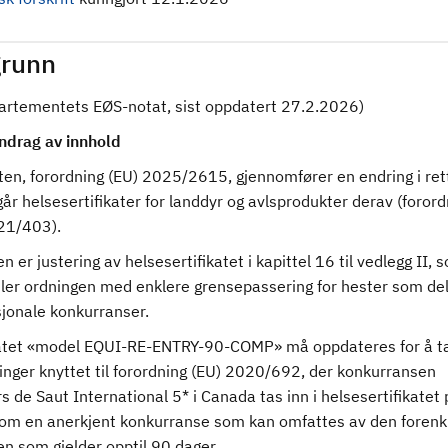
runn
partementets EØS-notat, sist oppdatert 27.2.2026)
drag av innhold
ten, forordning (EU) 2025/2615, gjennomfører en endring i re
r helsesertifikater for landdyr og avlsprodukter derav (forord
21/403).
n er justering av helsesertifikatet i kapittel 16 til vedlegg II, 
er ordningen med enklere grensepassering for hester som delt
sjonale konkurranser.
katet «model EQUI-RE-ENTRY-90-COMP» må oppdateres for å t
inger knyttet til forordning (EU) 2020/692, der konkurransen
 de Saut International 5* i Canada tas inn i helsesertifikatet 
 som en anerkjent konkurranse som kan omfattes av den forenk
n som gjelder opptil 90 dager.