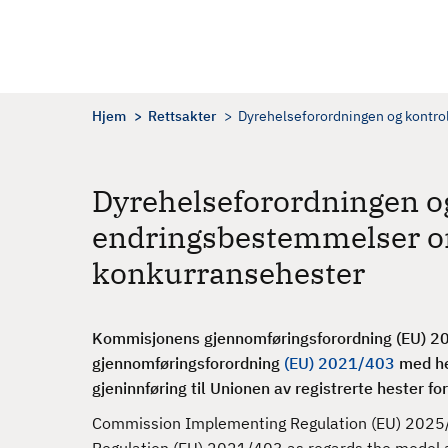
H
o
p
p
t
Hjem
Rettsakter
Dyrehelseforordningen og kontro
i
l
h
Dyrehelseforordningen og
o
endringsbestemmelser om 
v
e
konkurransehester
d
i
n
Kommisjonens gjennomføringsforordning (EU) 20
n
gjennomføringsforordning
(EU) 2021/403
med hen
h
gjeninnføring til Unionen av registrerte hester f
o
Commission Implementing Regulation (EU) 2025
l