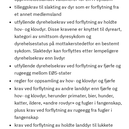
tilleggskrav til slakting av dyr som er forflytning fra
et annet medlemsland
utfyllende dyrehelsekrav ved forflytning av holdte
hov- og klovdyr. Disse kravene er knyttet til dyreart,
kategori av smittsom dyresykdom og
dyrehelsestatus på mottakerstedetfor en bestemt
sykdom. Slaktedyr kan forflyttes etter lempeligere
dyrehelsekrav enn livdyr
utfyllende dyrehelsekrav ved forflytning av fjørfe og
rugeegg mellom EØS-stater
regler for oppsamling av hov- og klovdyr og fjørfe
krav ved forflytning av andre landdyr enn fjørfe og
hov- og klovdyr, herunder primater, bier, hunder,
katter, ildere, «andre rovdyr» og fugler i fangenskap,
pluss krav ved forflytning av rugeegg fra fugler i
fangenskap
krav ved forflytning av holdte landdyr til lukkete