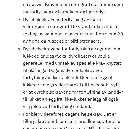
navlesvin. Kravene er i stor grad de samme som
for forflytning av kamelider og hjortedyr.
Dyrehelsekravene forflytning av fjørfe
videreføres i stor grad. De standardkravene for
testing av salmonella av partier av færre enn 20
av fjørfe og rugeegg er blitt strengere.
Dyrehelsekravene for forflytning av dyr mellom
lukkede anlegg (f.eks. dyrehager) er veldig
generelle, med unntak av spesielle krav knyttet
til blåtunge. Dagens dyrehelsekrav ved
forflytning av dyr fra ikke-lukkede anlegg til
lukkede anlegg videreføres i all hovedsak. Nytt
er at dyrehelsekravene for forflytning av landdyr
til lukket anlegg fra ikke-lukket anlegg nå også
vil gjelde ved forflytning i et land.
For bier videreføres dagens helsekrav. Det er
tilleggskrav der bier skal til medlemsstater eller
soner som er fri for Varroa ssp. Når det gjelder