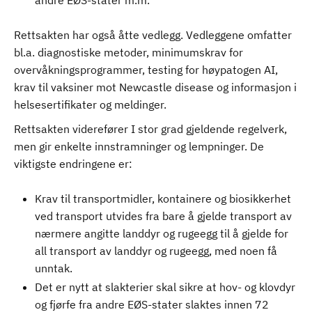
andre EØS-stater m.m.
Rettsakten har også åtte vedlegg. Vedleggene omfatter
bl.a. diagnostiske metoder, minimumskrav for
overvåkningsprogrammer, testing for høypatogen AI,
krav til vaksiner mot Newcastle disease og informasjon i
helsesertifikater og meldinger.
Rettsakten viderefører I stor grad gjeldende regelverk,
men gir enkelte innstramninger og lempninger. De
viktigste endringene er:
Krav til transportmidler, kontainere og biosikkerhet
ved transport utvides fra bare å gjelde transport av
nærmere angitte landdyr og rugeegg til å gjelde for
all transport av landdyr og rugeegg, med noen få
unntak.
Det er nytt at slakterier skal sikre at hov- og klovdyr
og fjørfe fra andre EØS-stater slaktes innen 72