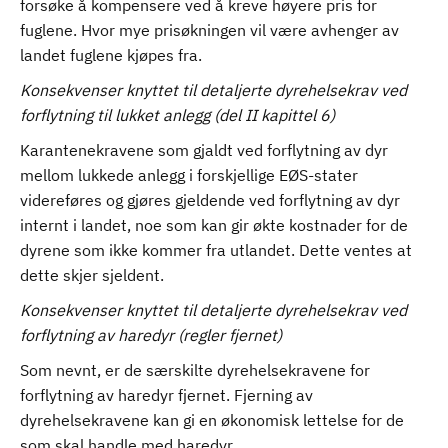
forsøke å kompensere ved å kreve høyere pris for
fuglene. Hvor mye prisøkningen vil være avhenger av
landet fuglene kjøpes fra.
Konsekvenser knyttet til detaljerte dyrehelsekrav ved
forflytning til lukket anlegg (del II kapittel 6)
Karantenekravene som gjaldt ved forflytning av dyr
mellom lukkede anlegg i forskjellige EØS-stater
videreføres og gjøres gjeldende ved forflytning av dyr
internt i landet, noe som kan gir økte kostnader for de
dyrene som ikke kommer fra utlandet. Dette ventes at
dette skjer sjeldent.
Konsekvenser knyttet til detaljerte dyrehelsekrav ved
forflytning av haredyr (regler fjernet)
Som nevnt, er de særskilte dyrehelsekravene for
forflytning av haredyr fjernet. Fjerning av
dyrehelsekravene kan gi en økonomisk lettelse for de
som skal handle med haredyr.