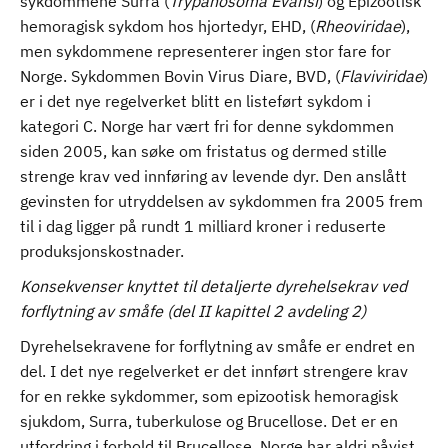
sykdommene Surra (
Trypanosoma Evansi
) og Epizootisk
hemoragisk sykdom hos hjortedyr, EHD, (
Rheoviridae
),
men sykdommene representerer ingen stor fare for
Norge. Sykdommen Bovin Virus Diare, BVD, (
Flaviviridae
)
er i det nye regelverket blitt en listeført sykdom i
kategori C. Norge har vært fri for denne sykdommen
siden 2005, kan søke om fristatus og dermed stille
strenge krav ved innføring av levende dyr. Den anslått
gevinsten for utryddelsen av sykdommen fra 2005 frem
til i dag ligger på rundt 1 milliard kroner i reduserte
produksjonskostnader.
Konsekvenser knyttet til detaljerte dyrehelsekrav ved
forflytning av småfe (del II kapittel 2 avdeling 2)
Dyrehelsekravene for forflytning av småfe er endret en
del. I det nye regelverket er det innført strengere krav
for en rekke sykdommer, som epizootisk hemoragisk
sjukdom, Surra, tuberkulose og Brucellose. Det er en
utfordring i forhold til Brucellose. Norge har aldri påvist