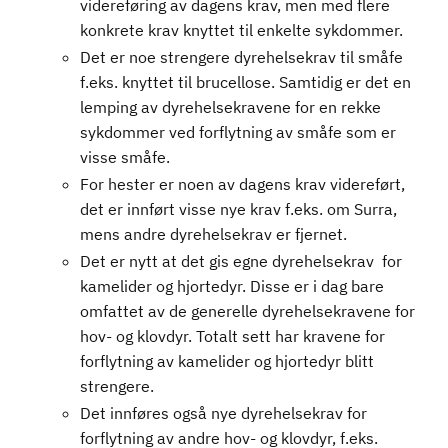
videreføring av dagens krav, men med flere
konkrete krav knyttet til enkelte sykdommer.
Det er noe strengere dyrehelsekrav til småfe
f.eks. knyttet til brucellose. Samtidig er det en
lemping av dyrehelsekravene for en rekke
sykdommer ved forflytning av småfe som er
visse småfe.
For hester er noen av dagens krav videreført,
det er innført visse nye krav f.eks. om Surra,
mens andre dyrehelsekrav er fjernet.
Det er nytt at det gis egne dyrehelsekrav for
kamelider og hjortedyr. Disse er i dag bare
omfattet av de generelle dyrehelsekravene for
hov- og klovdyr. Totalt sett har kravene for
forflytning av kamelider og hjortedyr blitt
strengere.
Det innføres også nye dyrehelsekrav for
forflytning av andre hov- og klovdyr, f.eks.