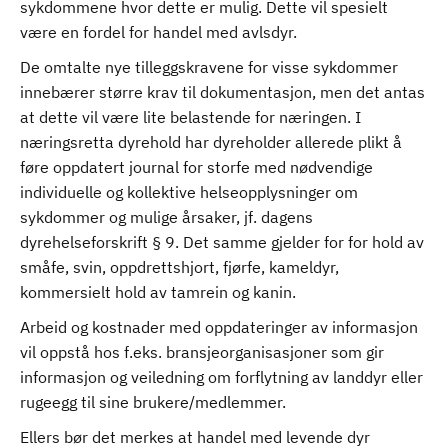
sykdommene hvor dette er mulig. Dette vil spesielt
være en fordel for handel med avlsdyr.
De omtalte nye tilleggskravene for visse sykdommer
innebærer større krav til dokumentasjon, men det antas
at dette vil være lite belastende for næringen. I
næringsretta dyrehold har dyreholder allerede plikt å
føre oppdatert journal for storfe med nødvendige
individuelle og kollektive helseopplysninger om
sykdommer og mulige årsaker, jf. dagens
dyrehelseforskrift § 9. Det samme gjelder for for hold av
småfe, svin, oppdrettshjort, fjørfe, kameldyr,
kommersielt hold av tamrein og kanin.
Arbeid og kostnader med oppdateringer av informasjon
vil oppstå hos f.eks. bransjeorganisasjoner som gir
informasjon og veiledning om forflytning av landdyr eller
rugeegg til sine brukere/medlemmer.
Ellers bør det merkes at handel med levende dyr