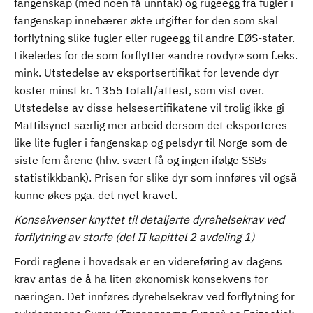
fangenskap (med noen få unntak) og rugeegg fra fugler i
fangenskap innebærer økte utgifter for den som skal
forflytning slike fugler eller rugeegg til andre EØS-stater.
Likeledes for de som forflytter «andre rovdyr» som f.eks.
mink. Utstedelse av eksportsertifikat for levende dyr
koster minst kr. 1355 totalt/attest, som vist over.
Utstedelse av disse helsesertifikatene vil trolig ikke gi
Mattilsynet særlig mer arbeid dersom det eksporteres
like lite fugler i fangenskap og pelsdyr til Norge som de
siste fem årene (hhv. svært få og ingen ifølge SSBs
statistikkbank). Prisen for slike dyr som innføres vil også
kunne økes pga. det nyet kravet.
Konsekvenser knyttet til detaljerte dyrehelsekrav ved
forflytning av storfe (del II kapittel 2 avdeling 1)
Fordi reglene i hovedsak er en videreføring av dagens
krav antas de å ha liten økonomisk konsekvens for
næringen. Det innføres dyrehelsekrav ved forflytning for