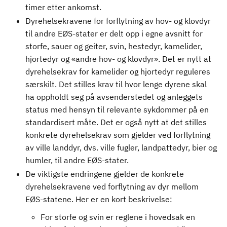
timer etter ankomst.
Dyrehelsekravene for forflytning av hov- og klovdyr
til andre EØS-stater er delt opp i egne avsnitt for
storfe, sauer og geiter, svin, hestedyr, kamelider,
hjortedyr og «andre hov- og klovdyr». Det er nytt at
dyrehelsekrav for kamelider og hjortedyr reguleres
særskilt. Det stilles krav til hvor lenge dyrene skal
ha oppholdt seg på avsenderstedet og anleggets
status med hensyn til relevante sykdommer på en
standardisert måte. Det er også nytt at det stilles
konkrete dyrehelsekrav som gjelder ved forflytning
av ville landdyr, dvs. ville fugler, landpattedyr, bier og
humler, til andre EØS-stater.
De viktigste endringene gjelder de konkrete
dyrehelsekravene ved forflytning av dyr mellom
EØS-statene. Her er en kort beskrivelse:
For storfe og svin er reglene i hovedsak en