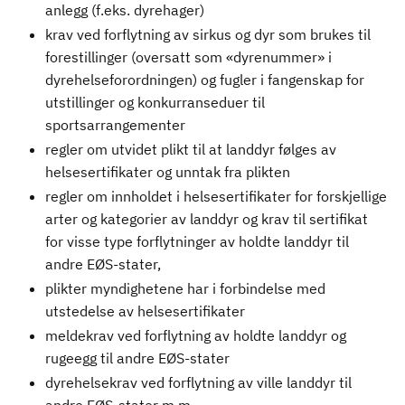
anlegg (f.eks. dyrehager)
krav ved forflytning av sirkus og dyr som brukes til
forestillinger (oversatt som «dyrenummer» i
dyrehelseforordningen) og fugler i fangenskap for
utstillinger og konkurranseduer til
sportsarrangementer
regler om utvidet plikt til at landdyr følges av
helsesertifikater og unntak fra plikten
regler om innholdet i helsesertifikater for forskjellige
arter og kategorier av landdyr og krav til sertifikat
for visse type forflytninger av holdte landdyr til
andre EØS-stater,
plikter myndighetene har i forbindelse med
utstedelse av helsesertifikater
meldekrav ved forflytning av holdte landdyr og
rugeegg til andre EØS-stater
dyrehelsekrav ved forflytning av ville landdyr til