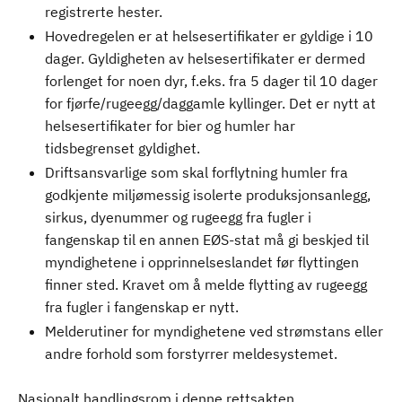
registrerte hester.
Hovedregelen er at helsesertifikater er gyldige i 10
dager. Gyldigheten av helsesertifikater er dermed
forlenget for noen dyr, f.eks. fra 5 dager til 10 dager
for fjørfe/rugeegg/daggamle kyllinger. Det er nytt at
helsesertifikater for bier og humler har
tidsbegrenset gyldighet.
Driftsansvarlige som skal forflytning humler fra
godkjente miljømessig isolerte produksjonsanlegg,
sirkus, dyenummer og rugeegg fra fugler i
fangenskap til en annen EØS-stat må gi beskjed til
myndighetene i opprinnelseslandet før flyttingen
finner sted. Kravet om å melde flytting av rugeegg
fra fugler i fangenskap er nytt.
Melderutiner for myndighetene ved strømstans eller
andre forhold som forstyrrer meldesystemet.
Nasjonalt handlingsrom i denne rettsakten