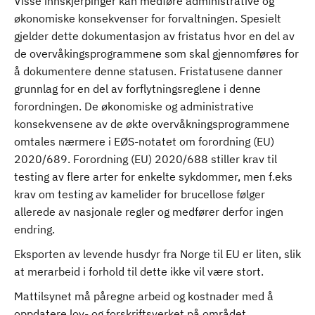
Visse innskjerpinger kan medføre administrative og
økonomiske konsekvenser for forvaltningen. Spesielt
gjelder dette dokumentasjon av fristatus hvor en del av
de overvåkingsprogrammene som skal gjennomføres for
å dokumentere denne statusen. Fristatusene danner
grunnlag for en del av forflytningsreglene i denne
forordningen. De økonomiske og administrative
konsekvensene av de økte overvåkningsprogrammene
omtales nærmere i EØS-notatet om forordning (EU)
2020/689. Forordning (EU) 2020/688 stiller krav til
testing av flere arter for enkelte sykdommer, men f.eks
krav om testing av kamelider for brucellose følger
allerede av nasjonale regler og medfører derfor ingen
endring.
Eksporten av levende husdyr fra Norge til EU er liten, slik
at merarbeid i forhold til dette ikke vil være stort.
Mattilsynet må påregne arbeid og kostnader med å
oppdatere lov- og forskriftsverket på området,