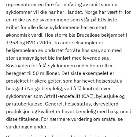
representerer en fare for innføring av smittsomme
sykdommer vi ikke har her i landet. Norge har vært fri for
en rekke av de sykdommene som står på EUs liste.
Frihet for alle disse sykdommene har en stort
økonomisk verdi. Hos storfe ble Brucellose bekjempet i
1958 og BVD i 2005. To andre eksempler er
bekjempelsen av ondartet fotråte hos sau, som med
stor sannsynlighet ble innført med levende sau.
Kostnaden for å få sykdommen under kontroll er
beregnet til 50 millioner. Det siste eksempelet er
prosjektet friskere geiter, som har hevet helsestatus
hos geit i Norge betydelig, ved å få kontroll over
sykdommer som Artritt-encefalitt (CAE), byllesjuke og
paratuberkulose. Generell helsestatus, dyrevelferd,
produksjon og kvalitet er hevet betydelig med bakgrunn i
disse tiltakene. For nærmere vurdering om småfe, se
vurderingen under.