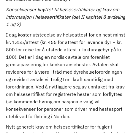
Konsekvenser knyttet til helsesertifikater og krav om
informasjon i helsesertifikater (del II kapittel 8 avdeling
1 og 2)
I dag koster utstedelse av helseattest for en hest minst
kr. 1355/attest (kr. 455 for attest for levende dyr + kr.
800 for reise for å utstede attest + fakturagebyr på kr.
100). Det er i dag en nordisk avtale om forenklet
grensepassering for konkurransehester. Avtalen skal
revideres for å være i tråd med dyrehelseforordningen
og revidert avtale vil trolig tre i kraft samtidig med
forordningen. Ved å nyttiggjøre seg av unntaket fra krav
om helsesertifikat for registrerte hester som forflyttes
(se kommende høring om nasjonale valg) vil
konsekvenser for personer som driver med hestesport
utebli ved forflytning i Norden.
Nytt generelt krav om helsesertifikater for fugler i