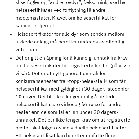
slike fugler og “andre rovdyr”, f.eks. mink, skal ha
helsesertifikater ved forflytning til andre
medlemsstater. Kravet om helsesertifikat for
kaniner er fjernet.
Helsesertifikater for alle dyr som sendes mellom
lukkede anlegg må heretter utstedes av offentlig
veterinær.
Det er gitt en åpning for å kunne gi unntak fra krav
om helsesertifikater for registrerte hester (på visse
vilkår). Det er et nytt generelt unntak for
konkurransehester fra «topp-helse-stall» som får
helsesertifikat med gyldighet i 30 dager, istedenfor
10 dager. Det blir ikke lenger mulig å utstede
helsesertifikat siste virkedag før reise for andre
hester enn de som faller inn under 30 dagers-
unntaket. Det blir ikke lenger krav om at registrerte
hester skal følges av individuelle helsesertifikater.
Ett helsesertifikat kan heretter omfatte flere