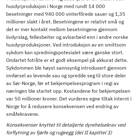
husdyrproduksjon i Norge med rundt 14 000
besetninger med 940 000 vinterfôrede sauer og 1,35
millioner slakt i året. Besetningene er relativt små og
det er mer kontakt mellom besetningene gjennom
livdyrslag, fellesbeiter og avlsarbeid enn i andre norske
husdyrproduksjoner. Ved introduksjon av en smittsom
sykdom kan spredningspotesialet være ganske stort.
Ondartet fotråte er et godt eksempel på akkurat dette.
Sykdommen ble høyst sannsynlig introdusert gjennom
innførsel av levende sau og spredde seg til store deler
av Sør-Norge, før et bekjempelsesprogram i regi av
næringen ble startet opp. Kostandene for bekjempelsen
var 50 millioner kroner. Det vurderes egne tiltak internt i
Norge for å redusere konsekvensen ved endring av
småfekravene.
Konsekvenser knyttet til detaljerte dyrehelsekrav ved
forflytning av fjørfe og rugeegg (del II kapittel 3)