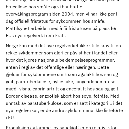
brucellose hos småfe og vi har hatt et
overvåkingsprogram siden 2004, men vi har ikke per i
dag offisiell fristatus for sykdommen hos småfe.
Mattilsynet arbeider med å få fristatusen på plass før
EUs nye regelverk trer i kraft.
Norge kan med det nye regelverket ikke stille krav til en
rekke sykdommer som aldri er påvist her i landet eller
hvor det kjøres nasjonale bekjempelsesprogrammer,
enten i regi av det offentlige eller næringen. Dette
gjelder for sykdommene smittsom agalakti hos sau og
geit, paratuberkulose, byllesjuke, lungeadenomatose,
mædi-visna, caprin artritt og encefalitt hos sau og geit,
Border disease, enzootisk abort hos søye, fotråte. Med
unntak av paratuberkulose, som er satt i kategori E i det
nye regelverket, er de andre sykdommene ikke listeførte
i EU.
Produksjon av lamme- og sauekjøtt er en relativt stor