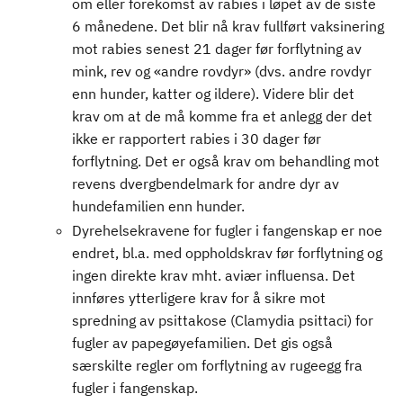
om eller forekomst av rabies i løpet av de siste
6 månedene. Det blir nå krav fullført vaksinering
mot rabies senest 21 dager før forflytning av
mink, rev og «andre rovdyr» (dvs. andre rovdyr
enn hunder, katter og ildere). Videre blir det
krav om at de må komme fra et anlegg der det
ikke er rapportert rabies i 30 dager før
forflytning. Det er også krav om behandling mot
revens dvergbendelmark for andre dyr av
hundefamilien enn hunder.
Dyrehelsekravene for fugler i fangenskap er noe
endret, bl.a. med oppholdskrav før forflytning og
ingen direkte krav mht. aviær influensa. Det
innføres ytterligere krav for å sikre mot
spredning av psittakose (Clamydia psittaci) for
fugler av papegøyefamilien. Det gis også
særskilte regler om forflytning av rugeegg fra
fugler i fangenskap.