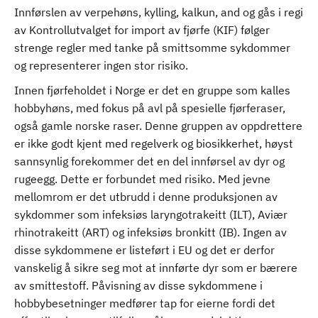
Innførslen av verpehøns, kylling, kalkun, and og gås i regi
av Kontrollutvalget for import av fjørfe (KIF) følger
strenge regler med tanke på smittsomme sykdommer
og representerer ingen stor risiko.
Innen fjørfeholdet i Norge er det en gruppe som kalles
hobbyhøns, med fokus på avl på spesielle fjørferaser,
også gamle norske raser. Denne gruppen av oppdrettere
er ikke godt kjent med regelverk og biosikkerhet, høyst
sannsynlig forekommer det en del innførsel av dyr og
rugeegg. Dette er forbundet med risiko. Med jevne
mellomrom er det utbrudd i denne produksjonen av
sykdommer som infeksiøs laryngotrakeitt (ILT), Aviær
rhinotrakeitt (ART) og infeksiøs bronkitt (IB). Ingen av
disse sykdommene er listeført i EU og det er derfor
vanskelig å sikre seg mot at innførte dyr som er bærere
av smittestoff. Påvisning av disse sykdommene i
hobbybesetninger medfører tap for eierne fordi det