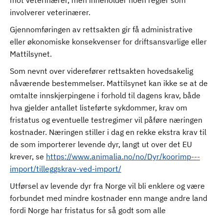
mot veterinærer, men inneholder noen regler som
involverer veterinærer.
Gjennomføringen av rettsakten gir få administrative
eller økonomiske konsekvenser for driftsansvarlige eller
Mattilsynet.
Som nevnt over viderefører rettsakten hovedsakelig
nåværende bestemmelser. Mattilsynet kan ikke se at de
omtalte innskjerpingene i forhold til dagens krav, både
hva gjelder antallet listeførte sykdommer, krav om
fristatus og eventuelle testregimer vil påføre næringen
kostnader. Næringen stiller i dag en rekke ekstra krav til
de som importerer levende dyr, langt ut over det EU
krever, se
https://www.animalia.no/no/Dyr/koorimp---
import/tilleggskrav-ved-import/
Utførsel av levende dyr fra Norge vil bli enklere og være
forbundet med mindre kostnader enn mange andre land
fordi Norge har fristatus for så godt som alle