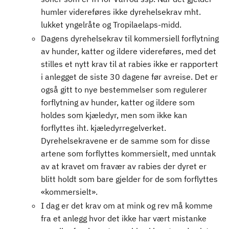
humler videreføres ikke dyrehelsekrav mht.
lukket yngelråte og Tropilaelaps-midd.
Dagens dyrehelsekrav til kommersiell forflytning
av hunder, katter og ildere videreføres, med det
stilles et nytt krav til at rabies ikke er rapportert
i anlegget de siste 30 dagene før avreise. Det er
også gitt to nye bestemmelser som regulerer
forflytning av hunder, katter og ildere som
holdes som kjæledyr, men som ikke kan
forflyttes iht. kjæledyrregelverket.
Dyrehelsekravene er de samme som for disse
artene som forflyttes kommersielt, med unntak
av at kravet om fravær av rabies der dyret er
blitt holdt som bare gjelder for de som forflyttes
«kommersielt».
I dag er det krav om at mink og rev må komme
fra et anlegg hvor det ikke har vært mistanke