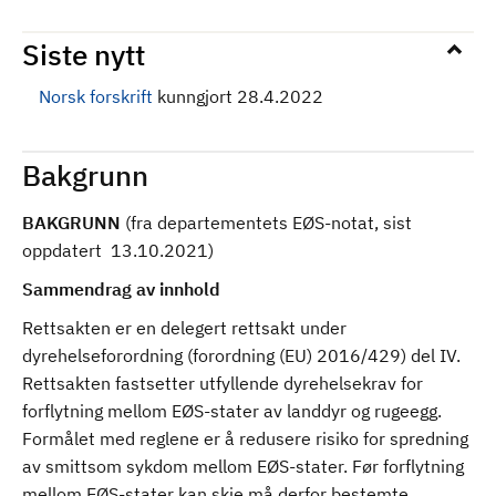
Siste nytt
Norsk forskrift
kunngjort 28.4.2022
Bakgrunn
BAKGRUNN
(fra departementets EØS-notat, sist
oppdatert 13.10.2021)
Sammendrag av innhold
Rettsakten er en delegert rettsakt under
dyrehelseforordning (forordning (EU) 2016/429) del IV.
Rettsakten fastsetter utfyllende dyrehelsekrav for
forflytning mellom EØS-stater av landdyr og rugeegg.
Formålet med reglene er å redusere risiko for spredning
av smittsom sykdom mellom EØS-stater. Før forflytning
mellom EØS-stater kan skje må derfor bestemte