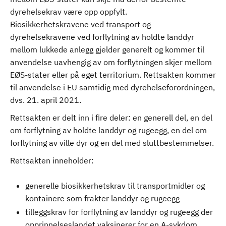
dyrehelsekrav være opp oppfylt.
Biosikkerhetskravene ved transport og
dyrehelsekravene ved forflytning av holdte landdyr
mellom lukkede anlegg gjelder generelt og kommer til
anvendelse uavhengig av om forflytningen skjer mellom
EØS-stater eller på eget territorium. Rettsakten kommer
til anvendelse i EU samtidig med dyrehelseforordningen,
dvs. 21. april 2021.
Rettsakten er delt inn i fire deler: en generell del, en del
om forflytning av holdte landdyr og rugeegg, en del om
forflytning av ville dyr og en del med sluttbestemmelser.
Rettsakten inneholder:
generelle biosikkerhetskrav til transportmidler og
kontainere som frakter landdyr og rugeegg
tilleggskrav for forflytning av landdyr og rugeegg der
opprinnelseslandet vaksinerer for en A-sykdom