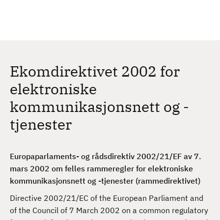
H
c
h
o
p
p
t
Ekomdirektivet 2002 for
i
l
elektroniske
h
kommunikasjonsnett og -
o
v
tjenester
e
d
i
Europaparlaments- og rådsdirektiv 2002/21/EF av 7.
n
mars 2002 om felles rammeregler for elektroniske
n
kommunikasjonsnett og -tjenester (rammedirektivet)
h
Directive 2002/21/EC of the European Parliament and
o
of the Council of 7 March 2002 on a common regulatory
l