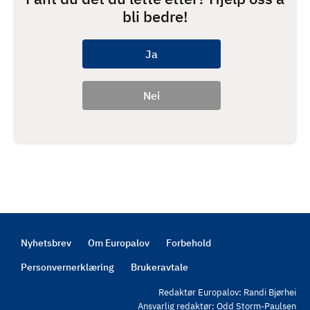
bli bedre!
Nyhetsbrev
Om Europalov
Forbehold
Footer
Personvernerklæring
Brukeravtale
Redaktør Europalov: Randi Bjørhei
Ansvarlig redaktør: Odd Storm-Paulsen