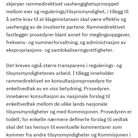
skjerper rammedirektivet uavhengighetsprinsippet
mellom eier og regulerings/tilsynsmyndighet, i tillegg til
å sette krav til at klageinstansen skal være effektiv og
uavhengig av de involverte partene. Rammedirektivet
fastlegger prosedyrer blant annet for meglingsoppgaver,
frekvens- og nummerforvaltning, og administrasjon av
ekspropriasjons- og samlokaliseringsrettigheter.
Det kreves også større transparens i regulerings- og
tilsynsmyndighetenes arbeid. I tillegg inneholder
rammedirektivet en konsultasjonsprosedyre for
enkeltvedtak av en viss betydning. Prosedyren
innebærer konsultasjon av nasjonale forslag til
enkeltvedtak mellom de ulike lands nasjonale
tilsynsmyndigheter og med Kommisjonen. Prosedyren er
todelt; for enkelte nærmere definerte forslag til vedtak
skal det tas hensyn til eventuelle kommentarer som
kommer fra andre tilsynsmyndigheter og Kommisjonen i