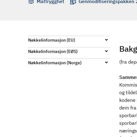
Mattrygghet
Genmodifiseringspakken
d
Nøkkelinformasjon (EU)
Bakg
Nøkkelinformasjon (EØS)
(fra de
Nøkkelinformasjon (Norge)
Sammen
Kommisj
og tilde
kodene e
dem fra 
sporbar
sporbar
nærings