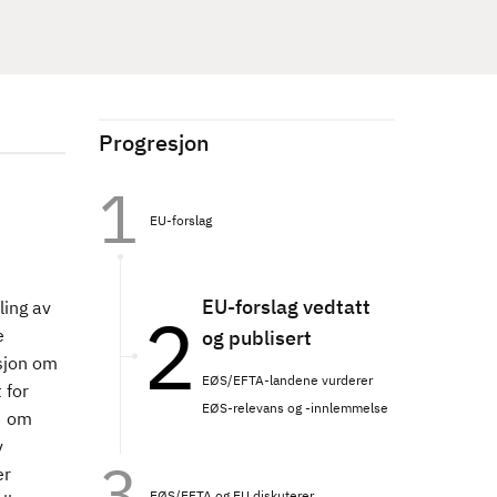
Progresjon
EU-forslag
EU-forslag vedtatt
ling av
e
og publisert
asjon om
EØS/EFTA-landene vurderer
 for
EØS-relevans og -innlemmelse
3 om
v
er
EØS/EFTA og EU diskuterer