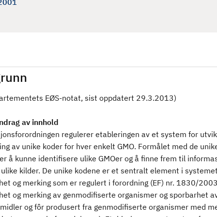
 2001
runn
partementets EØS-notat, sist oppdatert 29.3.2013)
drag av innhold
onsforordningen regulerer etableringen av et system for utvik
ling av unike koder for hver enkelt GMO. Formålet med de unik
r å kunne identifisere ulike GMOer og å finne frem til inform
ulike kilder. De unike kodene er et sentralt element i systemet
het og merking som er regulert i forordning (EF) nr. 1830/200
het og merking av genmodifiserte organismer og sporbarhet a
midler og fôr produsert fra genmodifiserte organismer med m