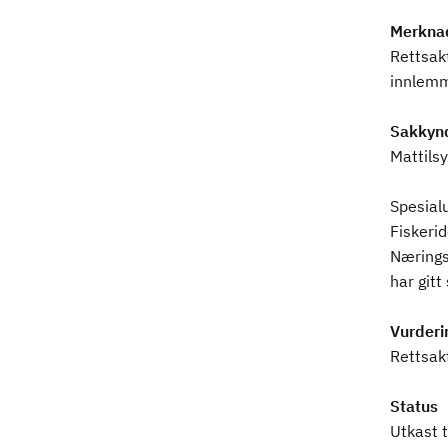
Merkna
Rettsakt
innlemm
Sakkynd
Mattils
Spesialu
Fiskeri
Nærings
har gitt 
Vurderi
Rettsak
Status
Utkast t