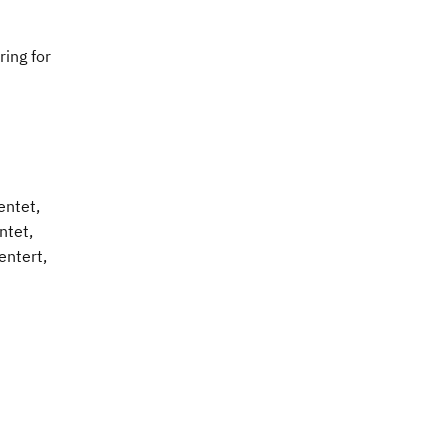
ing for
entet,
ntet,
ntert,