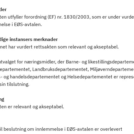
der
en utfyller forordning (EF) nr. 1830/2003, som er under vurder
else i EØS-avtalen.
ige instansers merknader
ynet har vurdert rettsakten som relevant og akseptabel.
tvalget for næringsmidler, der Barne- og likestillingsdepartem
departementet, Landbruksdepartementet, Miljøverndeparteme
- og handelsdepartementet og Helsedepartementet er represe
sin tilslutning.
ng
ten er relevant og akseptabel.
il beslutning om innlemmelse i EØS-avtalen er overlevert