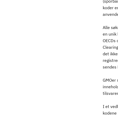
(sporba
koder e
anvendels
Alle sø
en unik
OECDs d
Clearin
det ikke
registre
sendes 
GMOer s
innehold
tilsvar
I et ved
kodene 