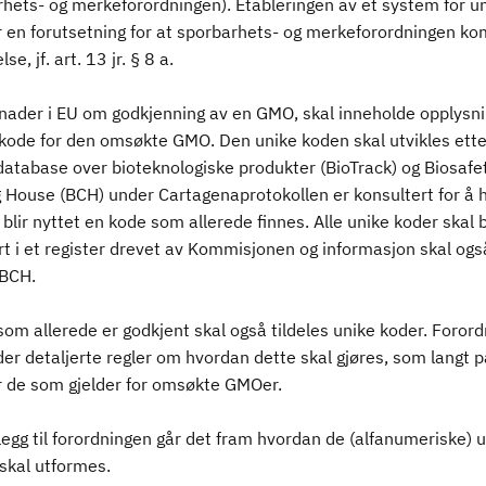
rhets- og merkeforordningen). Etableringen av et system for u
r en forutsetning for at sporbarhets- og merkeforordningen ko
e, jf. art. 13 jr. § 8 a.
knader i EU om godkjenning av en GMO, skal inneholde opplysn
 kode for den omsøkte GMO. Den unike koden skal utvikles ette
atabase over bioteknologiske produkter (BioTrack) og Biosafe
g House (BCH) under Cartagenaprotokollen er konsultert for å h
 blir nyttet en kode som allerede finnes. Alle unike koder skal b
rt i et register drevet av Kommisjonen og informasjon skal ogs
BCH.
om allerede er godkjent skal også tildeles unike koder. Foror
er detaljerte regler om hvordan dette skal gjøres, som langt p
er de som gjelder for omsøkte GMOer.
legg til forordningen går det fram hvordan de (alfanumeriske) 
skal utformes.