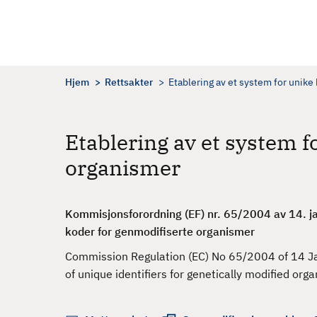
H
o
p
p
t
Hjem
Rettsakter
Etablering av et system for unike
i
l
h
Etablering av et system f
o
organismer
v
e
d
Kommisjonsforordning (EF) nr. 65/2004 av 14. jan
i
koder for genmodifiserte organismer
n
n
Commission Regulation (EC) No 65/2004 of 14 J
h
of unique identifiers for genetically modified org
o
l