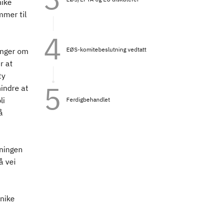
nike
mmer til
EØS-komitebeslutning vedtatt
inger om
r at
ty
indre at
li
Ferdigbehandlet
å
dningen
å vei
unike