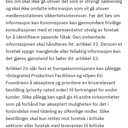
bes om skal ikke gå utover det som er strengt nødvendig
og skal ikke omfatte informasjon som vil gå utover
medlemsstatenes sikkerhetsinteresser. Før det bes om
informasjon kan Kommisjonen kan gjennomføre frivillige
konsultasjoner med et representativt utvalg av foretak
for å identifisere pasende tiltak. Den innhentede
informasjonen skal håndteres iht. artikkel 32. Dersom et
foretak oppgir manglende eller feilaktig informasjon kan
det gjøres gjenstand for bøter iht. artikkel 33.
Artikkel 26 slår fast at Europakommisjonen kan pålegge
«Integrated Production Facilities» og «Open EU
Foundries» å akseptere og prioritere en kriserelevant
bestilling (priority-rated order) til fortrengsel for andre
kunder. Slike pålegg kan også gis til andre virksomheter
som på forhånd har akseptert muligheten for det i
forbindelse med tildeling av offentlige midler. Slike
bestillinger skal kun rettes mot foretak i kritiske
sektorer eller foretak med leveranser til kritiske