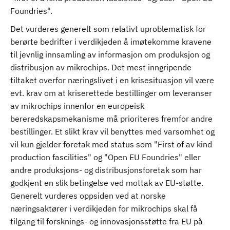
Foundries".
Det vurderes generelt som relativt uproblematisk for
berørte bedrifter i verdikjeden å imøtekomme kravene
til jevnlig innsamling av informasjon om produksjon og
distribusjon av mikrochips. Det mest inngripende
tiltaket overfor næringslivet i en krisesituasjon vil være
evt. krav om at kriserettede bestillinger om leveranser
av mikrochips innenfor en europeisk
bereredskapsmekanisme må prioriteres fremfor andre
bestillinger. Et slikt krav vil benyttes med varsomhet og
vil kun gjelder foretak med status som "First of av kind
production fascilities" og "Open EU Foundries" eller
andre produksjons- og distribusjonsforetak som har
godkjent en slik betingelse ved mottak av EU-støtte.
Generelt vurderes oppsiden ved at norske
næringsaktører i verdikjeden for mikrochips skal få
tilgang til forsknings- og innovasjonsstøtte fra EU på