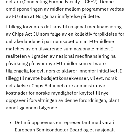
deltar i (Connecting Europe Facility – CEF2). Denne
omdisponeringen av midler mellom programmer vedtas
av EU uten at Norge har innflytelse på dette.
I tillegg forventes det krav til nasjonal medfinansiering
av Chips Act JU som følge av en kollektiv forpliktelse for
deltakerlandene i partnerskapet om at EU-midlene
matches av en tilsvarende sum nasjonale midler. I
realiteten vil graden av nasjonal medfinansiering ha
påvirkning på hvor mye EU-midler som vil være
tilgjengelig for evt. norske aktører innenfor initiativet. I
tillegg til nevnte budsjettkonsekvenser, vil evt. norsk
deltakelse i Chips Act innebære administrative
kostnader for norske myndigheter knyttet til nye
oppgaver i forvaltningen av denne forordningen, blant
annet gjennom følgende:
Det må oppnevnes en representant med vara i
European Semiconductor Board og et nasjonalt