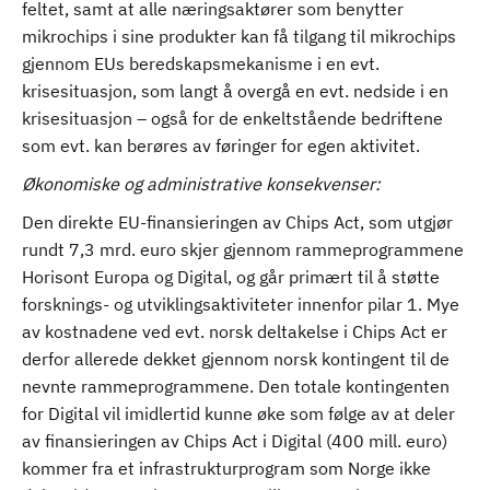
feltet, samt at alle næringsaktører som benytter
mikrochips i sine produkter kan få tilgang til mikrochips
gjennom EUs beredskapsmekanisme i en evt.
krisesituasjon, som langt å overgå en evt. nedside i en
krisesituasjon – også for de enkeltstående bedriftene
som evt. kan berøres av føringer for egen aktivitet.
Økonomiske og administrative konsekvenser:
Den direkte EU-finansieringen av Chips Act, som utgjør
rundt 7,3 mrd. euro skjer gjennom rammeprogrammene
Horisont Europa og Digital, og går primært til å støtte
forsknings- og utviklingsaktiviteter innenfor pilar 1. Mye
av kostnadene ved evt. norsk deltakelse i Chips Act er
derfor allerede dekket gjennom norsk kontingent til de
nevnte rammeprogrammene. Den totale kontingenten
for Digital vil imidlertid kunne øke som følge av at deler
av finansieringen av Chips Act i Digital (400 mill. euro)
kommer fra et infrastrukturprogram som Norge ikke