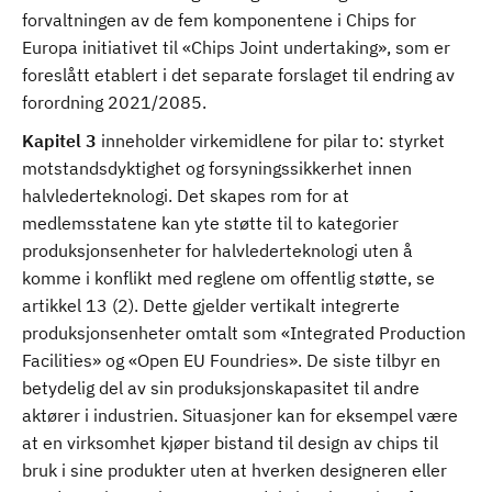
forvaltningen av de fem komponentene i Chips for
Europa initiativet til «Chips Joint undertaking», som er
foreslått etablert i det separate forslaget til endring av
forordning 2021/2085.
Kapitel 3
inneholder virkemidlene for pilar to: styrket
motstandsdyktighet og forsyningssikkerhet innen
halvlederteknologi. Det skapes rom for at
medlemsstatene kan yte støtte til to kategorier
produksjonsenheter for halvlederteknologi uten å
komme i konflikt med reglene om offentlig støtte, se
artikkel 13 (2). Dette gjelder vertikalt integrerte
produksjonsenheter omtalt som «Integrated Production
Facilities» og «Open EU Foundries». De siste tilbyr en
betydelig del av sin produksjonskapasitet til andre
aktører i industrien. Situasjoner kan for eksempel være
at en virksomhet kjøper bistand til design av chips til
bruk i sine produkter uten at hverken designeren eller