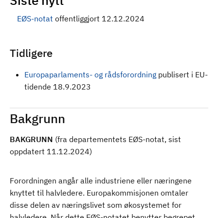
Siste nytt
EØS-notat
offentliggjort 12.12.2024
Tidligere
Europaparlaments- og rådsforordning
publisert i EU-
tidende 18.9.2023
Bakgrunn
BAKGRUNN
(fra departementets EØS-notat, sist
oppdatert 11.12.2024)
Forordningen angår alle industriene eller næringene
knyttet til halvledere. Europakommisjonen omtaler
disse delen av næringslivet som økosystemet for
halvledere. Når dette EØS-notatet benytter begrepet