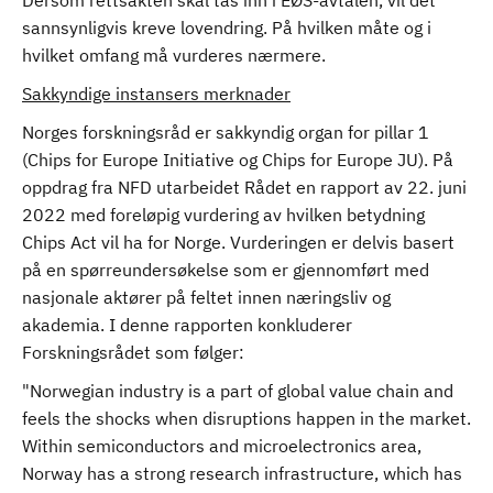
Dersom rettsakten skal tas inn i EØS-avtalen, vil det
sannsynligvis kreve lovendring. På hvilken måte og i
hvilket omfang må vurderes nærmere.
Sakkyndige instansers merknader
Norges forskningsråd er sakkyndig organ for pillar 1
(Chips for Europe Initiative og Chips for Europe JU). På
oppdrag fra NFD utarbeidet Rådet en rapport av 22. juni
2022 med foreløpig vurdering av hvilken betydning
Chips Act vil ha for Norge. Vurderingen er delvis basert
på en spørreundersøkelse som er gjennomført med
nasjonale aktører på feltet innen næringsliv og
akademia. I denne rapporten konkluderer
Forskningsrådet som følger:
"Norwegian industry is a part of global value chain and
feels the shocks when disruptions happen in the market.
Within semiconductors and microelectronics area,
Norway has a strong research infrastructure, which has