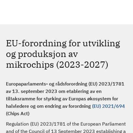
H
c
h
o
p
p
t
EU-forordning for utvikling
i
l
og produksjon av
h
mikrochips (2023-2027)
o
v
e
Europaparlaments- og rådsforordning (EU) 2023/1781
d
av 13. september 2023 om etablering av en
i
tiltaksramme for styrking av Europas økosystem for
n
halvledere og om endring av forordning
(EU) 2021/694
n
(Chips Act)
h
o
Regulation (EU) 2023/1781 of the European Parliament
l
and of the Council of 13 September 2023 establishing a