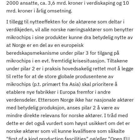
2000 ansatte, ca. 3,6 mrd. kroner i verdiskaping og 10
mrd. kroner i årlig omsetning.
I tillegg til nytteeffekten for de aktørene som deltar i
verdikjeden, vil alle norske næringsaktører som benytter
mikrochips i sine produkter kunne dra betydelig nytte av
at Norge er en del av en europeisk
beredskapsmekanisme under pilar 3 for tilgang på
mikrochips i en evt. fremtidig krisesituasjon. Tiltakene
under pilar 2 er i praksis hovedsakelig rettet mot å legge
til rette for at de store globale produsentene av
mikrochips (p.t. primært fra Asia) skal prioritere å
etablere nye fabrikker i Europa fremfor i andre
verdensdeler. Ettersom Norge ikke har nasjonale aktører
med betydelig produksjon, anses pilar 2 å være av
mindre direkte relevans for norske aktører. I tråd med
dette er det også vurdert som høyst usikkert om det er
norske aktører som vil kunne kvalifisere som såkalte
"first of a kind production fascilities" og/eller "Open EU