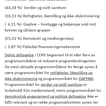
(44,38 %) Verdier og sivilt samfunn
(18,33 %) Rettigheter, likestilling og ikke-diskriminering
( 6,11 %) Daphne – forebygge og bekjempe vold mot
kvinner og sårbare grupper
(25,31 %) Demokrati og medborgerskap
( 5,87 %) Fleksibel finansieringsmekanisme
Delvis deltagelse
i CERV begrenset til et eller flere av
programområdene vil redusere programkontingenten.
De mest aktuelle programområdene for Norge synes å
være programområdet for
rettigheter, likestilling og
ikke-diskriminering
og programområdet for
DAPHNE
.
Programområdet for
verdier og sivilt samfunn
er
forbeholdt EUs medlemsland, mens programområdet for
demokratisk engasjement og politisk deltagelse
ikke er
EØS-relevant og en rekke programaktiviteter synes her