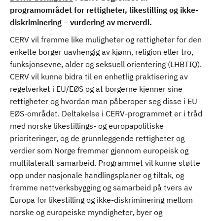
programområdet for rettigheter, likestilling og ikke-
diskriminering – vurdering av merverdi.
CERV vil fremme like muligheter og rettigheter for den
enkelte borger uavhengig av kjønn, religion eller tro,
funksjonsevne, alder og seksuell orientering (LHBTIQ).
CERV vil kunne bidra til en enhetlig praktisering av
regelverket i EU/EØS og at borgerne kjenner sine
rettigheter og hvordan man påberoper seg disse i EU
EØS-området. Deltakelse i CERV-programmet er i tråd
med norske likestillings- og europapolitiske
prioriteringer, og de grunnleggende rettigheter og
verdier som Norge fremmer gjennom europeisk og
multilateralt samarbeid. Programmet vil kunne støtte
opp under nasjonale handlingsplaner og tiltak, og
fremme nettverksbygging og samarbeid på tvers av
Europa for likestilling og ikke-diskriminering mellom
norske og europeiske myndigheter, byer og