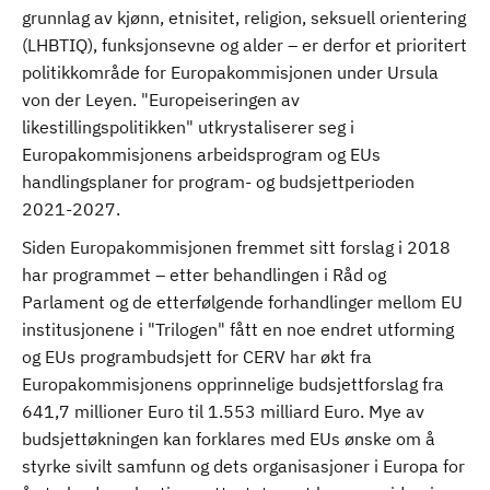
grunnlag av kjønn, etnisitet, religion, seksuell orientering
(LHBTIQ), funksjonsevne og alder – er derfor et prioritert
politikkområde for Europakommisjonen under Ursula
von der Leyen. "Europeiseringen av
likestillingspolitikken" utkrystaliserer seg i
Europakommisjonens arbeidsprogram og EUs
handlingsplaner for program- og budsjettperioden
2021-2027.
Siden Europakommisjonen fremmet sitt forslag i 2018
har programmet – etter behandlingen i Råd og
Parlament og de etterfølgende forhandlinger mellom EU
institusjonene i "Trilogen" fått en noe endret utforming
og EUs programbudsjett for CERV har økt fra
Europakommisjonens opprinnelige budsjettforslag fra
641,7 millioner Euro til 1.553 milliard Euro. Mye av
budsjettøkningen kan forklares med EUs ønske om å
styrke sivilt samfunn og dets organisasjoner i Europa for