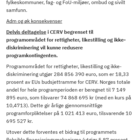
fylkeskommuner, fag- og FoU-miljøer, ombud og sivilt
samfunn.
Adm og øk konsekvenser
Delvis deltagelse
i CERV begrenset til
programområdet for rettigheter, likestilling og ikke-
diskriminering vil kunne redusere
programkontingenten.
Programområdet for rettigheter, likestilling og ikke-
diskriminering utgjør 284 856 390 euro, som er 18,33
prosent av EUs budsjettramme for CERV. Norges totale
andel for hele programperioden er beregnet til 7 149
895 euro, som tilsvarer 74 868 695 kr (med en kurs på
10,4713). Dette gir årlige gjennomsnittlige
programforpliktelser på 1 021 413 euro, tilsvarende 10
695 527 kr.
Utover dette forventes et bidrag til programmets
fleksible finansieringsmekanisme (utgjør 5,87 prosent