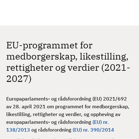
H
c
h
o
p
p
t
EU-programmet for
i
l
medborgerskap, likestilling,
h
rettigheter og verdier (2021-
o
v
2027)
e
d
i
Europaparlaments- og rådsforordning (EU) 2021/692
n
av 28. april 2021 om programmet for medborgerskap,
n
likestilling, rettigheter og verdier, og oppheving av
h
europaparlaments- og rådsforordning
(EU) nr.
o
138/2013
og rådsforordning
(EU) nr. 390/2014
l