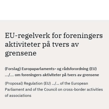
H
c
h
o
p
p
t
EU-regelverk for foreningers
i
l
aktiviteter på tvers av
h
grensene
o
v
e
(Forslag) Europaparlaments- og rådsforordning (EU)
d
.../... om foreningers aktiviteter på tvers av grensene
i
n
(Proposal) Regulation (EU) .../... of the European
n
Parliament and of the Council on cross-border activities
h
of associations
o
l