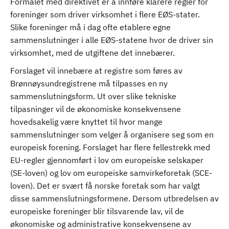
Formålet med direktivet er å innføre klarere regler for
foreninger som driver virksomhet i flere EØS-stater.
Slike foreninger må i dag ofte etablere egne
sammenslutninger i alle EØS-statene hvor de driver sin
virksomhet, med de utgiftene det innebærer.
Forslaget vil innebære at registre som føres av
Brønnøysundregistrene må tilpasses en ny
sammenslutningsform. Ut over slike tekniske
tilpasninger vil de økonomiske konsekvensene
hovedsakelig være knyttet til hvor mange
sammenslutninger som velger å organisere seg som en
europeisk forening. Forslaget har flere fellestrekk med
EU-regler gjennomført i lov om europeiske selskaper
(SE-loven) og lov om europeiske samvirkeforetak (SCE-
loven). Det er svært få norske foretak som har valgt
disse sammenslutningsformene. Dersom utbredelsen av
europeiske foreninger blir tilsvarende lav, vil de
økonomiske og administrative konsekvensene av