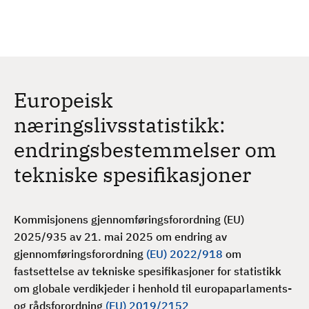
H
c
h
o
p
p
t
Europeisk
i
l
næringslivsstatistikk:
h
endringsbestemmelser om
o
v
tekniske spesifikasjoner
e
d
i
Kommisjonens gjennomføringsforordning (EU)
n
2025/935 av 21. mai 2025 om endring av
n
gjennomføringsforordning
(EU) 2022/918
om
h
fastsettelse av tekniske spesifikasjoner for statistikk
o
om globale verdikjeder i henhold til europaparlaments-
l
og rådsforordning
(EU) 2019/2152