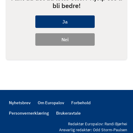
bli bedre!
Nyhetsbrev
Om Europalov
Forbehold
Footer
Personvernerklæring
Brukeravtale
Redaktør Europalov: Randi Bjørhei
Ansvarlig redaktør: Odd Storm-Paulsen