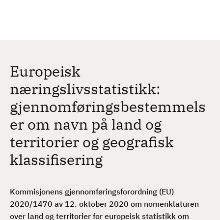
H
c
h
o
p
p
t
Europeisk
i
l
næringslivsstatistikk:
h
gjennomføringsbestemmels
o
v
er om navn på land og
e
territorier og geografisk
d
i
klassifisering
n
n
h
Kommisjonens gjennomføringsforordning (EU)
o
2020/1470 av 12. oktober 2020 om nomenklaturen
l
over land og territorier for europeisk statistikk om