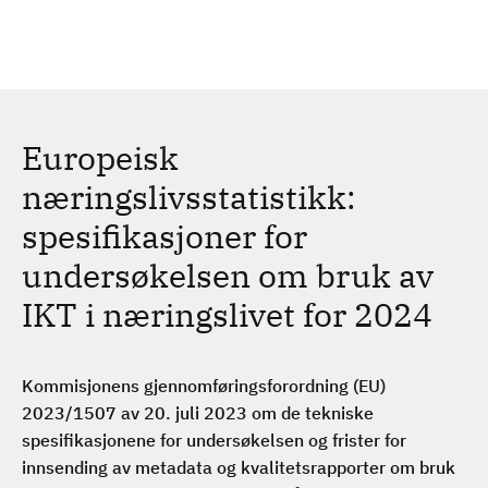
H
c
h
o
p
p
t
Europeisk
i
l
næringslivsstatistikk:
h
spesifikasjoner for
o
v
undersøkelsen om bruk av
e
IKT i næringslivet for 2024
d
i
n
Kommisjonens gjennomføringsforordning (EU)
n
2023/1507 av 20. juli 2023 om de tekniske
h
spesifikasjonene for undersøkelsen og frister for
o
innsending av metadata og kvalitetsrapporter om bruk
l