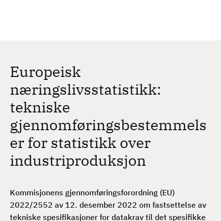
H
c
h
o
p
p
t
Europeisk
i
l
næringslivsstatistikk:
h
tekniske
o
v
gjennomføringsbestemmels
e
er for statistikk over
d
i
industriproduksjon
n
n
h
Kommisjonens gjennomføringsforordning (EU)
o
2022/2552 av 12. desember 2022 om fastsettelse av
l
tekniske spesifikasjoner for datakrav til det spesifikke