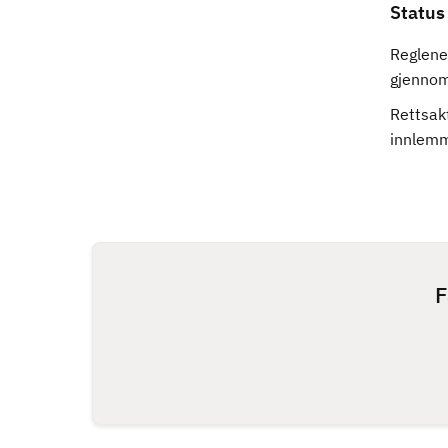
Status
Reglene 
gjennomf
Rettsak
innlemm
F