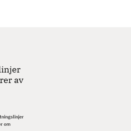
c
h
injer
rer av
tningslinjer
er om