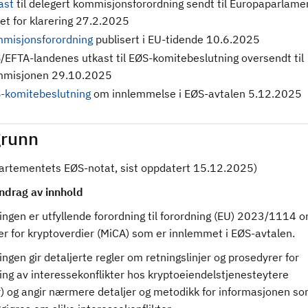
ast
til delegert kommisjonsforordning sendt til Europaparlame
et for klarering 27.2.2025
misjonsforordning
publisert i EU-tidende 10.6.2025
/EFTA-landenes utkast til EØS-komitebeslutning oversendt til
misjonen 29.10.2025
-komitebeslutning
om innlemmelse i EØS-avtalen 5.12.2025
runn
partementets EØS-notat, sist oppdatert 15.12.2025)
drag av innhold
ingen er utfyllende forordning til forordning (EU) 2023/1114 
r for kryptoverdier (MiCA) som er innlemmet i EØS-avtalen.
ngen gir detaljerte regler om retningslinjer og prosedyrer for
ing av interessekonflikter hos kryptoeiendelstjenesteytere
) og angir nærmere detaljer og metodikk for informasjonen so