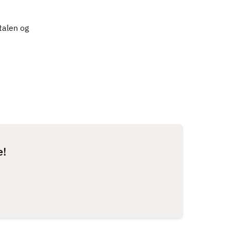
talen og
e!