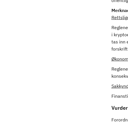
offentli
Merkna
Rettsli
Reglene 
i krypto
tas inn
forskri
Økonomi
Reglene 
konsekv
Sakkynd
Finansti
Vurder
Forordn