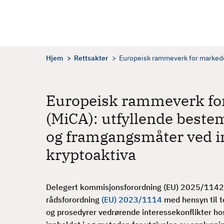
H
o
p
p
t
Hjem
Rettsakter
Europeisk rammeverk for markeder
i
l
h
Europeisk rammeverk for
o
(MiCA): utfyllende beste
v
e
og framgangsmåter ved in
d
kryptoaktiva
i
n
n
Delegert kommisjonsforordning (EU) 2025/1142 
h
rådsforordning
(EU) 2023/1114
med hensyn til t
o
og prosedyrer vedrørende interessekonflikter h
l