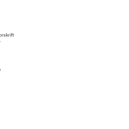
orskrift
r
e