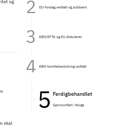
ntet og
EU-forslag vedtatt og publisert
EØS/EFTA og EU diskuterer
EØS-komitebeslutning vedtatt
om
Ferdigbehandlet
Gjennomført i Norge
m skal