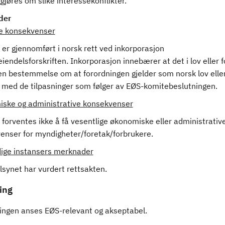
ggjøres om slike interessekonflikter.
der
ge konsekvenser
er gjennomført i norsk rett ved inkorporasjon
eiendelsforskriften. Inkorporasjon innebærer at det i lov eller f
 en bestemmelse om at forordningen gjelder som norsk lov elle
ft med de tilpasninger som følger av EØS-komitebeslutningen.
ske og administrative konsekvenser
forventes ikke å få vesentlige økonomiske eller administrativ
enser for myndigheter/foretak/forbrukere.
ige instansers merknader
lsynet har vurdert rettsakten.
ing
ingen anses EØS-relevant og akseptabel.