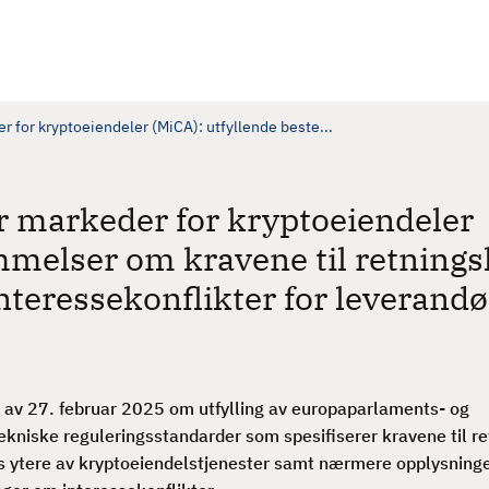
 for kryptoeiendeler (MiCA): utfyllende beste...
 markeder for kryptoeiendeler
mmelser om kravene til retningsl
teressekonflikter for leverandø
av 27. februar 2025 om utfylling av europaparlaments- og
ekniske reguleringsstandarder som spesifiserer kravene til re
os ytere av kryptoeiendelstjenester samt nærmere opplysning