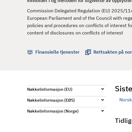
innholdet i og metoden for utgivelse av opplysni
d
Commission Delegated Regulation (EU) 2025/114
European Parliament and of the Council with rega
policies and procedures on conflicts of interest 
content of disclosures on conflicts of interest
Finansielle tjenester
Rettsakten på nor
Siste
Nøkkelinformasjon (EU)
Norsk 
Nøkkelinformasjon (EØS)
Nøkkelinformasjon (Norge)
Tidli