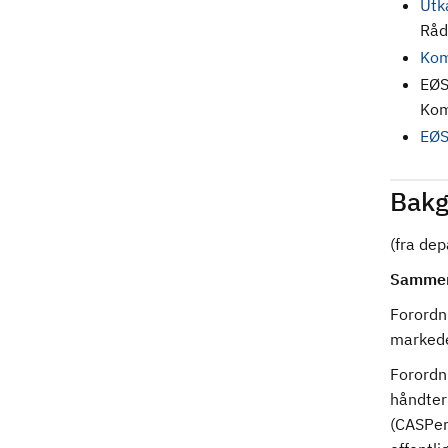
Utk
Råd
Kom
EØS
Kom
EØS
Bakg
(fra de
Sammen
Forordn
markede
Forordni
håndter
(CASPer