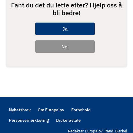
Fant du det du lette etter? Hjelp oss å
bli bedre!
Nyhetsbrev
Om Europalov
Forbehold
Footer
Personvernerklæring
Brukeravtale
Redaktør Europalov: Randi Bjørhei