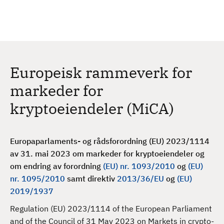
H
c
h
o
p
p
t
Europeisk rammeverk for
i
l
markeder for
h
kryptoeiendeler (MiCA)
o
v
e
Europaparlaments- og rådsforordning (EU) 2023/1114
d
av 31. mai 2023
om markeder for kryptoeiendeler og
i
om endring av forordning
(EU) nr. 1093/2010
og
(EU)
n
nr. 1095/2010
samt direktiv
2013/36/EU
og
(EU)
n
2019/1937
h
o
Regulation (EU) 2023/1114 of the European Parliament
l
and of the Council of 31 May 2023 on Markets in crypto-