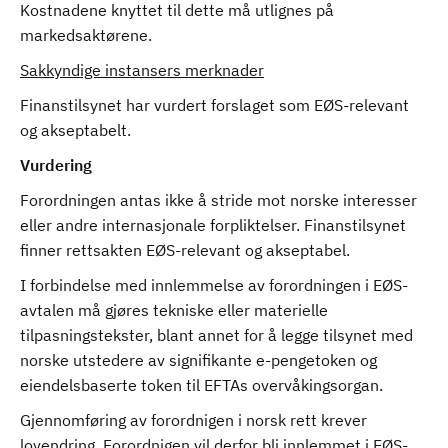
Kostnadene knyttet til dette må utlignes på
markedsaktørene.
Sakkyndige instansers merknader
Finanstilsynet har vurdert forslaget som EØS-relevant
og akseptabelt.
Vurdering
Forordningen antas ikke å stride mot norske interesser
eller andre internasjonale forpliktelser. Finanstilsynet
finner rettsakten EØS-relevant og akseptabel.
I forbindelse med innlemmelse av forordningen i EØS-
avtalen må gjøres tekniske eller materielle
tilpasningstekster, blant annet for å legge tilsynet med
norske utstedere av signifikante e-pengetoken og
eiendelsbaserte token til EFTAs overvåkingsorgan.
Gjennomføring av forordnigen i norsk rett krever
lovendring. Forordnigen vil derfor bli innlemmet i EØS-