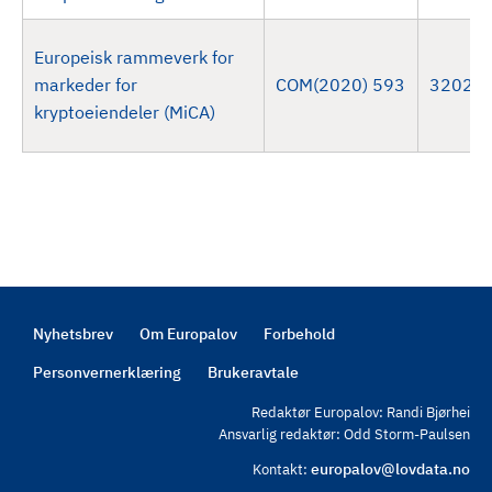
Europeisk rammeverk for
markeder for
COM(2020) 593
32023
kryptoeiendeler (MiCA)
Nyhetsbrev
Om Europalov
Forbehold
Footer
Personvernerklæring
Brukeravtale
Redaktør Europalov: Randi Bjørhei
Ansvarlig redaktør: Odd Storm-Paulsen
europalov@lovdata.no
Kontakt: