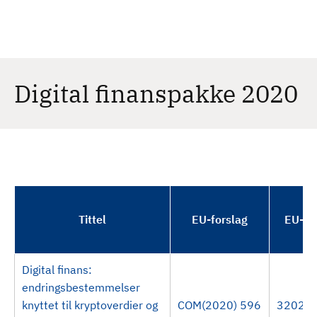
H
c
h
o
p
p
t
Digital finanspakke 2020
i
l
h
o
v
e
d
Tittel
EU-forslag
EU-ve
i
n
n
Digital finans:
h
endringsbestemmelser
o
knyttet til kryptoverdier og
COM(2020) 596
32022
l