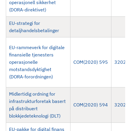
operasjonell sikkerhet
d
(DORA-direktivet)
EU-strategi for
detaljhandelsbetalinger
EU-rammeverk for digitale
finansielle tjenesters
operasjonelle
COM(2020) 595
32022
motstandsdyktighet
(DORA-forordningen)
Midlertidig ordning for
infrastrukturforetak basert
COM(2020) 594
32022
på distribuert
blokkjedeteknologi (DLT)
EU-pakke for digital finans