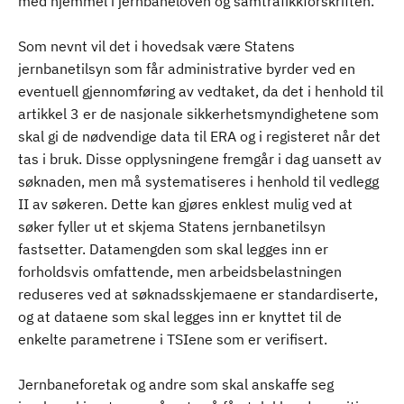
med hjemmel i jernbaneloven og samtrafikkforskriften.
Som nevnt vil det i hovedsak være Statens
jernbanetilsyn som får administrative byrder ved en
eventuell gjennomføring av vedtaket, da det i henhold til
artikkel 3 er de nasjonale sikkerhetsmyndighetene som
skal gi de nødvendige data til ERA og i registeret når det
tas i bruk. Disse opplysningene fremgår i dag uansett av
søknaden, men må systematiseres i henhold til vedlegg
II av søkeren. Dette kan gjøres enklest mulig ved at
søker fyller ut et skjema Statens jernbanetilsyn
fastsetter. Datamengden som skal legges inn er
forholdsvis omfattende, men arbeidsbelastningen
reduseres ved at søknadsskjemaene er standardiserte,
og at dataene som skal legges inn er knyttet til de
enkelte parametrene i TSIene som er verifisert.
Jernbaneforetak og andre som skal anskaffe seg