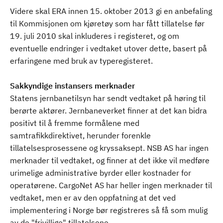
Videre skal ERA innen 15. oktober 2013 gi en anbefaling
til Kommisjonen om kjøretøy som har fått tillatelse før
19. juli 2010 skal inkluderes i registeret, og om
eventuelle endringer i vedtaket utover dette, basert på
erfaringene med bruk av typeregisteret.
Sakkyndige instansers merknader
Statens jernbanetilsyn har sendt vedtaket på høring til
berørte aktører. Jernbaneverket finner at det kan bidra
positivt til å fremme formålene med
samtrafikkdirektivet, herunder forenkle
tillatelsesprosessene og kryssaksept. NSB AS har ingen
merknader til vedtaket, og finner at det ikke vil medføre
urimelige administrative byrder eller kostnader for
operatørene. CargoNet AS har heller ingen merknader til
vedtaket, men er av den oppfatning at det ved
implementering i Norge bør registreres så få som mulig
av de "frivillige" tillatelsene.