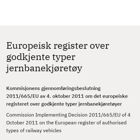
H
c
h
o
p
p
t
Europeisk register over
i
l
godkjente typer
h
jernbanekjøretøy
o
v
e
Kommisjonens gjennomføringsbeslutning
d
2011/665/EU av 4. oktober 2011 om det europeiske
i
registeret over godkjente typer jernbanekjøretøyer
n
n
Commission Implementing Decision 2011/665/EU of 4
h
October 2011 on the European register of authorised
o
types of railway vehicles
l