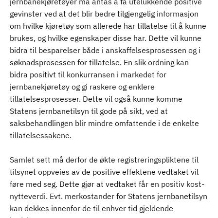
jernbanekjøretøyer må antas å få utelukkende positive
gevinster ved at det blir bedre tilgjengelig informasjon
om hvilke kjøretøy som allerede har tillatelse til å kunne
brukes, og hvilke egenskaper disse har. Dette vil kunne
bidra til besparelser både i anskaffelsesprosessen og i
søknadsprosessen for tillatelse. En slik ordning kan
bidra positivt til konkurransen i markedet for
jernbanekjøretøy og gi raskere og enklere
tillatelsesprosesser. Dette vil også kunne komme
Statens jernbanetilsyn til gode på sikt, ved at
saksbehandlingen blir mindre omfattende i de enkelte
tillatelsessakene.
Samlet sett må derfor de økte registreringspliktene til
tilsynet oppveies av de positive effektene vedtaket vil
føre med seg. Dette gjør at vedtaket får en positiv kost-
nytteverdi. Evt. merkostander for Statens jernbanetilsyn
kan dekkes innenfor de til enhver tid gjeldende