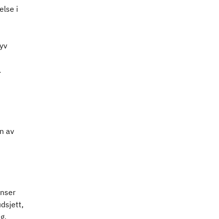
lse i
yv
.
n av
enser
dsjett,
g.