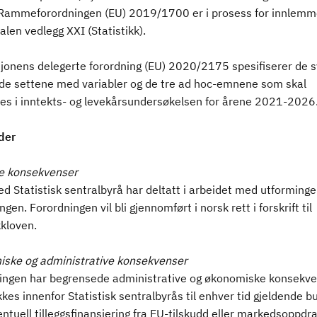
Rammeforordningen (EU) 2019/1700 er i prosess for innlemme
len vedlegg XXI (Statistikk).
onens delegerte forordning (EU) 2020/2175 spesifiserer de s
nde settene med variabler og de tre ad hoc-emnene som skal
res i inntekts- og levekårsundersøkelsen for årene 2021-2026
der
ge konsekvenser
d Statistisk sentralbyrå har deltatt i arbeidet med utforminge
ngen. Forordningen vil bli gjennomført i norsk rett i forskrift til
kkloven.
ske og administrative konsekvenser
ingen har begrensede administrative og økonomiske konsekv
es innenfor Statistisk sentralbyrås til enhver tid gjeldende bu
tuell tilleggsfinansiering fra EU-tilskudd eller markedsoppdra