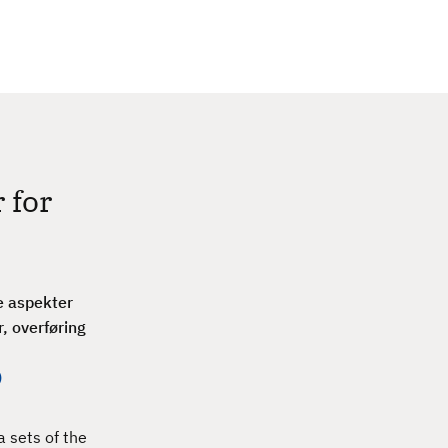
c
h
 for
e aspekter
, overføring
)
 sets of the