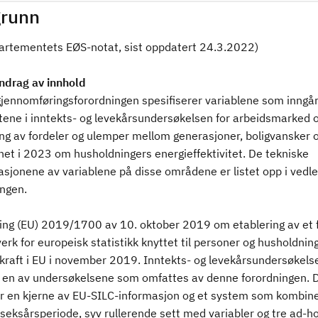
runn
partementets EØS-notat, sist oppdatert 24.3.2022)
drag av innhold
jennomføringsforordningen spesifiserer variablene som inngår
tene i inntekts- og levekårsundersøkelsen for arbeidsmarked o
ing av fordeler og ulemper mellom generasjoner, boligvansker 
et i 2023 om husholdningers energieffektivitet. De tekniske
asjonene av variablene på disse områdene er listet opp i vedleg
ingen.
ing (EU) 2019/1700 av 10. oktober 2019 om etablering av et f
k for europeisk statistikk knyttet til personer og husholdnin
 kraft i EU i november 2019. Inntekts- og levekårsundersøkels
r en av undersøkelsene som omfattes av denne forordningen. 
r en kjerne av EU-SILC-informasjon og et system som kombine
seksårsperiode, syv rullerende sett med variabler og tre ad-h