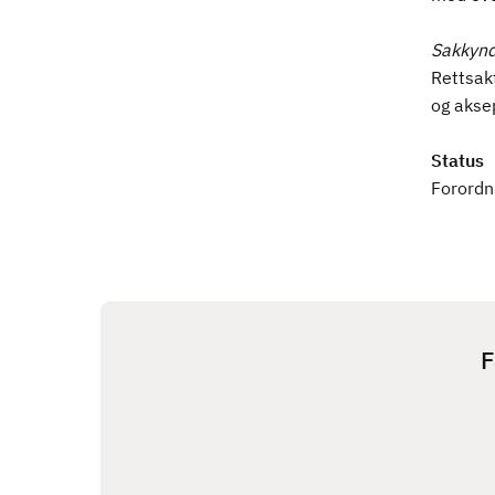
Sakkynd
Rettsakt
og akse
Status
Forordni
F