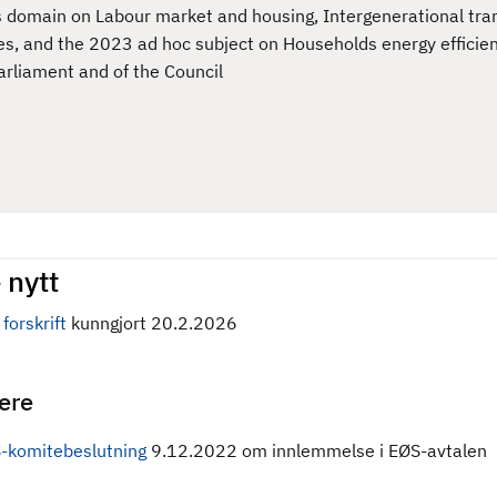
s domain on Labour market and housing, Intergenerational tra
ies, and the 2023 ad hoc subject on Households energy efficie
rliament and of the Council
 nytt
forskrift
kunngjort 20.2.2026
gere
-komitebeslutning
9.12.2022 om innlemmelse i EØS-avtalen