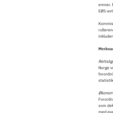
emner. 
EØS-avta
Kommisj
rullere
inklude
Merkna
Rettsli
Norge ve
forordni
statisti
Økonomi
Forordn
som dekk
med even