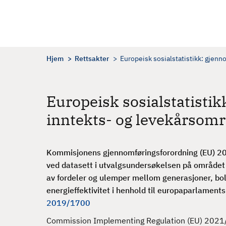
H
o
p
p
t
Hjem
Rettsakter
Europeisk sosialstatistikk: gjenn
i
l
h
Europeisk sosialstatisti
o
inntekts- og levekårsom
v
e
d
Kommisjonens gjennomføringsforordning (EU) 20
i
ved datasett i utvalgsundersøkelsen på området 
n
av fordeler og ulemper mellom generasjoner, b
n
energieffektivitet i henhold til europaparlamen
h
2019/1700
o
l
Commission Implementing Regulation (EU) 2021/2