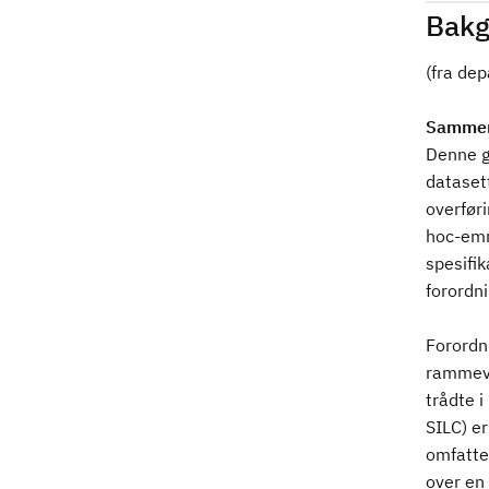
Bakg
(fra de
Sammen
Denne g
dataset
overfør
hoc-emn
spesifik
forordn
Forordn
rammever
trådte i
SILC) e
omfatte
over en 