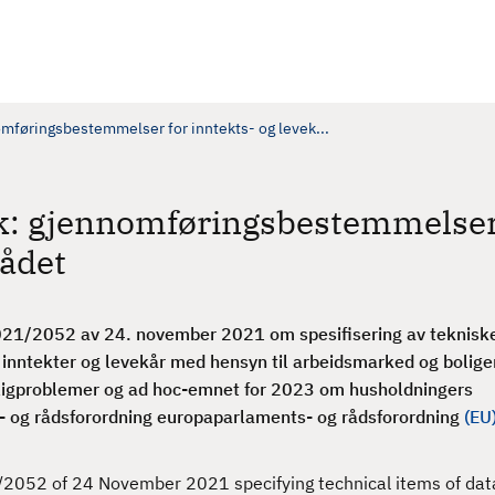
omføringsbestemmelser for inntekts- og levek...
kk: gjennomføringsbestemmelser
rådet
21/2052 av 24. november 2021 om spesifisering av teknisk
inntekter og levekår med hensyn til arbeidsmarked og boliger
oligproblemer og ad hoc-emnet for 2023 om husholdningers
ts- og rådsforordning europaparlaments- og rådsforordning
(EU
052 of 24 November 2021 specifying technical items of data