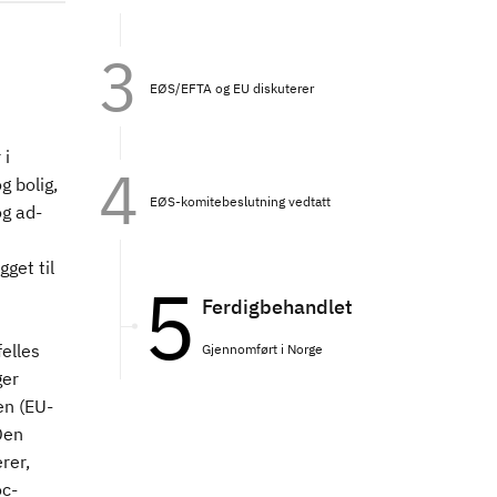
EØS/EFTA og EU diskuterer
 i
g bolig,
EØS-komitebeslutning vedtatt
og ad-
get til
Ferdigbehandlet
elles
Gjennomført i Norge
ger
en (EU-
Den
rer,
oc-