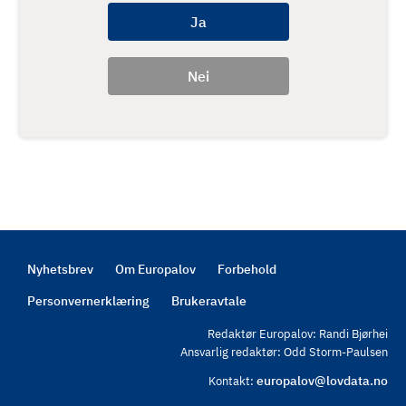
Nyhetsbrev
Om Europalov
Forbehold
Footer
Personvernerklæring
Brukeravtale
Redaktør Europalov: Randi Bjørhei
Ansvarlig redaktør: Odd Storm-Paulsen
europalov@lovdata.no
Kontakt: