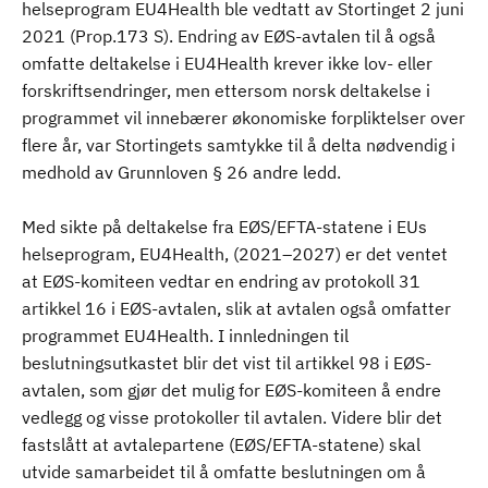
helseprogram EU4Health ble vedtatt av Stortinget 2 juni
2021 (Prop.173 S). Endring av EØS-avtalen til å også
omfatte deltakelse i EU4Health krever ikke lov- eller
forskriftsendringer, men ettersom norsk deltakelse i
programmet vil innebærer økonomiske forpliktelser over
flere år, var Stortingets samtykke til å delta nødvendig i
medhold av Grunnloven § 26 andre ledd.
Med sikte på deltakelse fra EØS/EFTA-statene i EUs
helseprogram, EU4Health, (2021–2027) er det ventet
at EØS-komiteen vedtar en endring av protokoll 31
artikkel 16 i EØS-avtalen, slik at avtalen også omfatter
programmet EU4Health. I innledningen til
beslutningsutkastet blir det vist til artikkel 98 i EØS-
avtalen, som gjør det mulig for EØS-komiteen å endre
vedlegg og visse protokoller til avtalen. Videre blir det
fastslått at avtalepartene (EØS/EFTA-statene) skal
utvide samarbeidet til å omfatte beslutningen om å