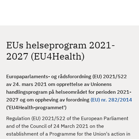
H
c
h
o
p
p
t
EUs helseprogram 2021-
i
l
2027 (EU4Health)
h
o
v
Europaparlaments- og rådsforordning (EU) 2021/522
e
av 24. mars 2021 om opprettelse av Unionens
d
handlingsprogram på helseområdet for perioden 2021-
i
2027 og om oppheving av forordning
(EU) nr. 282/2014
n
('EU4Health-programmet')
n
Regulation (EU) 2021/522 of the European Parliament
h
and of the Council of 24 March 2021 on the
o
establishment of a Programme for the Union's action in
l