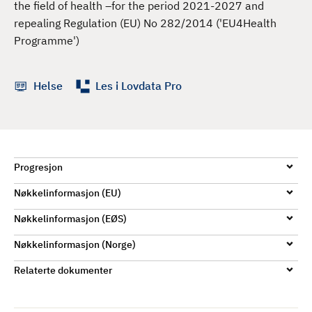
the field of health –for the period 2021-2027 and
d
repealing Regulation (EU) No 282/2014 ('EU4Health
Programme')
Helse
Les i Lovdata Pro
Progresjon
Nøkkelinformasjon (EU)
Nøkkelinformasjon (EØS)
Nøkkelinformasjon (Norge)
Relaterte dokumenter