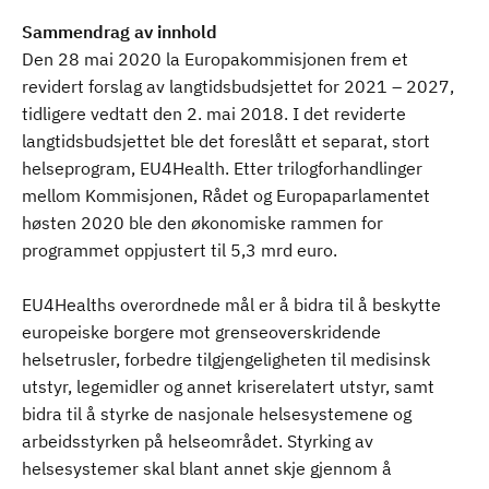
Sammendrag av innhold
Den 28 mai 2020 la Europakommisjonen frem et
revidert forslag av langtidsbudsjettet for 2021 – 2027,
tidligere vedtatt den 2. mai 2018. I det reviderte
langtidsbudsjettet ble det foreslått et separat, stort
helseprogram, EU4Health. Etter trilogforhandlinger
mellom Kommisjonen, Rådet og Europaparlamentet
høsten 2020 ble den økonomiske rammen for
programmet oppjustert til 5,3 mrd euro.
EU4Healths overordnede mål er å bidra til å beskytte
europeiske borgere mot grenseoverskridende
helsetrusler, forbedre tilgjengeligheten til medisinsk
utstyr, legemidler og annet kriserelatert utstyr, samt
bidra til å styrke de nasjonale helsesystemene og
arbeidsstyrken på helseområdet. Styrking av
helsesystemer skal blant annet skje gjennom å