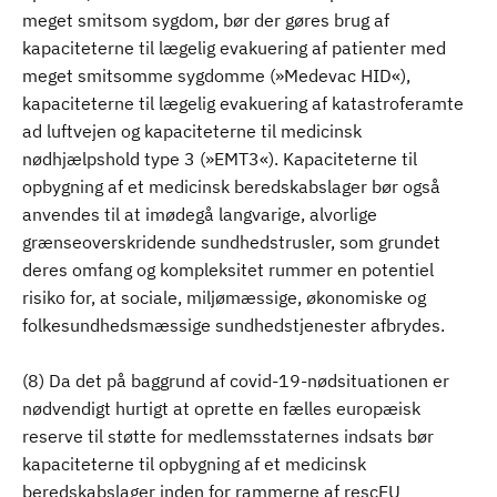
meget smitsom sygdom, bør der gøres brug af
kapaciteterne til lægelig evakuering af patienter med
meget smitsomme sygdomme (»Medevac HID«),
kapaciteterne til lægelig evakuering af katastroferamte
ad luftvejen og kapaciteterne til medicinsk
nødhjælpshold type 3 (»EMT3«). Kapaciteterne til
opbygning af et medicinsk beredskabslager bør også
anvendes til at imødegå langvarige, alvorlige
grænseoverskridende sundhedstrusler, som grundet
deres omfang og kompleksitet rummer en potentiel
risiko for, at sociale, miljømæssige, økonomiske og
folkesundhedsmæssige sundhedstjenester afbrydes.
(8) Da det på baggrund af covid-19-nødsituationen er
nødvendigt hurtigt at oprette en fælles europæisk
reserve til støtte for medlemsstaternes indsats bør
kapaciteterne til opbygning af et medicinsk
beredskabslager inden for rammerne af rescEU