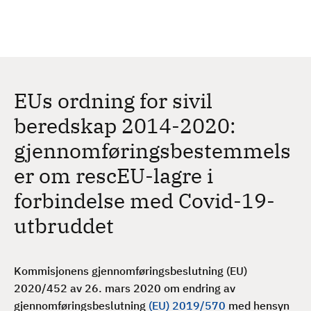
H
c
h
o
p
p
t
EUs ordning for sivil
i
l
beredskap 2014-2020:
h
gjennomføringsbestemmels
o
v
er om rescEU-lagre i
e
forbindelse med Covid-19-
d
i
utbruddet
n
n
h
Kommisjonens gjennomføringsbeslutning (EU)
o
2020/452 av 26. mars 2020 om endring av
l
gjennomføringsbeslutning
(EU) 2019/570
med hensyn