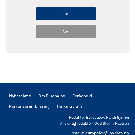
Nyhetsbrev
Om Europalov
Forbehold
Footer
Personvernerklæring
Brukeravtale
Redaktør Europalov: Randi Bjørhei
Ansvarlig redaktør: Odd Storm-Paulsen
europalov@lovdata.no
Kontakt: