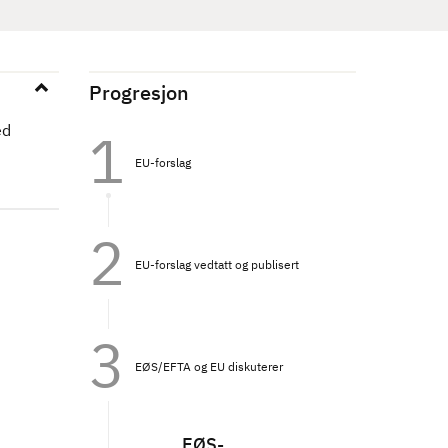
Progresjon
ed
EU-forslag
EU-forslag vedtatt og publisert
EØS/EFTA og EU diskuterer
EØS-