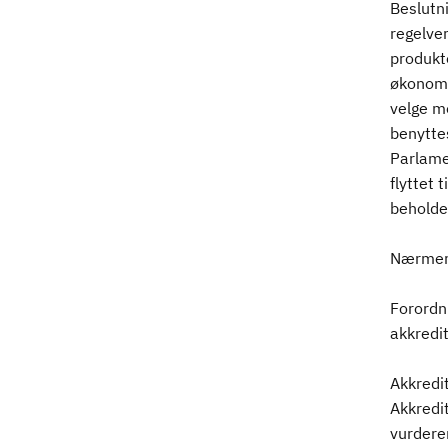
Beslutni
regelve
produkte
økonomi
velge me
benytte
Parlame
flyttet
beholde
Nærmere
Forordn
akkredi
Akkredit
Akkredi
vurderer