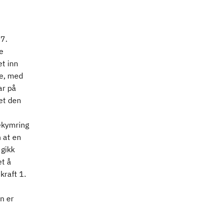
07.
e
t inn
ve, med
ar på
et den
ekymring
 at en
gikk
t å
kraft 1.
n er