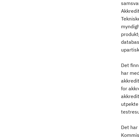
samsvars
Akkredit
Teknisk
myndigh
produktg
database
upartis
Det fin
har med
akkredit
for akkr
akkredit
utpekte 
testresu
Det har
Kommisj