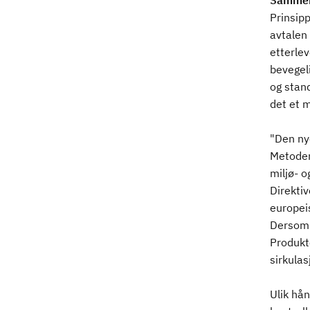
Sammen
Prinsipp
avtalen 
etterlev
bevegel
og stand
det et 
"Den ny
Metoden
miljø- o
Direkti
europei
Dersom 
Produkte
sirkulas
Ulik hå