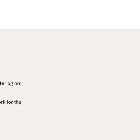
c
h
ter og om
rk for the