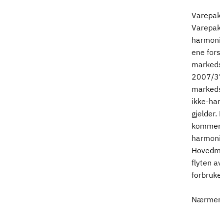
Varepak
Varepakk
harmonis
ene for
markeds
2007/37
markeds
ikke-ha
gjelder.
kommer 
harmoni
Hovedmå
flyten a
forbruk
Nærmere