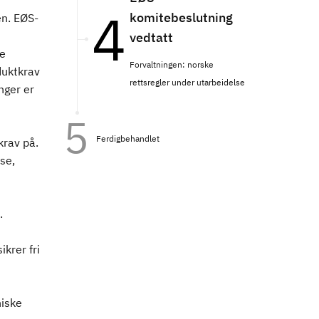
komitebeslutning
en. EØS-
vedtatt
ie
Forvaltningen: norske
duktkrav
rettsregler under utarbeidelse
nger er
Ferdigbehandlet
krav på.
se,
.
krer fri
niske