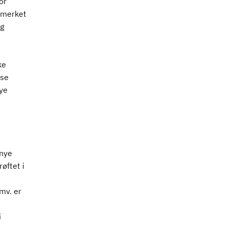
or
-merket
og
ke
 se
ye
 nye
øftet i
mv. er
i