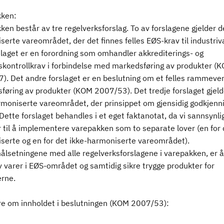
ken:
en består av tre regelverksforslag. To av forslagene gjelder d
erte vareområdet, der det finnes felles EØS-krav til industriv
slaget er en forordning som omhandler akkrediterings- og
kontrollkrav i forbindelse med markedsføring av produkter (
). Det andre forslaget er en beslutning om et felles rammever
føring av produkter (KOM 2007/53). Det tredje forslaget gjeld
rmoniserte vareområdet, der prinsippet om gjensidig godkjenn
 Dette forslaget behandles i et eget faktanotat, da vi sannsynli
til å implementere varepakken som to separate lover (en for 
serte og en for det ikke-harmoniserte vareområdet).
lsetningene med alle regelverksforslagene i varepakken, er 
v varer i EØS-området og samtidig sikre trygge produkter for
erne.
 om innholdet i beslutningen (KOM 2007/53):