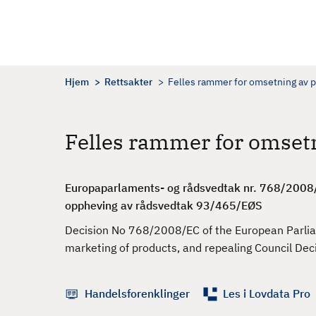
H
o
p
p
t
Hjem
Rettsakter
Felles rammer for omsetning av 
i
l
h
Felles rammer for omset
o
v
e
Europaparlaments- og rådsvedtak nr. 768/2008/E
d
oppheving av rådsvedtak 93/465/EØS
i
Decision No 768/2008/EC of the European Parlia
n
marketing of products, and repealing Council De
n
h
o
Handelsforenklinger
Les i Lovdata Pro
l