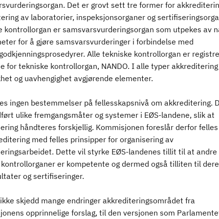
vurderingsorgan. Det er grovt sett tre former for akkrediterin
ering av laboratorier, inspeksjonsorganer og sertifiseringsorga
e kontrollorgan er samsvarsvurderingsorgan som utpekes av n
eter for å gjøre samsvarsvurderinger i forbindelse med
odkjenningsprosedyrer. Alle tekniske kontrollorgan er registre
 for tekniske kontrollorgan, NANDO. I alle typer akkreditering
khet og uavhengighet avgjørende elementer.
nes ingen bestemmelser på fellesskapsnivå om akkreditering. 
ført ulike fremgangsmåter og systemer i EØS-landene, slik at
ering håndteres forskjellig. Kommisjonen foreslår derfor felles
editering med felles prinsipper for organisering av
eringsarbeidet. Dette vil styrke EØS-landenes tillit til at andre
kontrollorganer er kompetente og dermed også tilliten til der
ltater og sertifiseringer.
 ikke skjedd mange endringer akkrediteringsområdet fra
onens opprinnelige forslag, til den versjonen som Parlamente