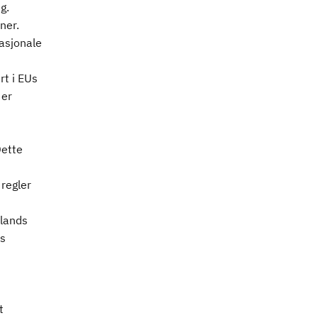
g.
ner.
asjonale
rt i EUs
 er
Dette
 regler
 lands
es
t