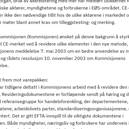
organ, bruk av akkreditering med mer har medført usikkerhet f
ske aktører, myndighetene og forbrukerne i EØS-området. CE
er ikke den nødvendige tillit hos de ulike aktørene i markedet 
r møter blant annet krav om tilleggstesting- og merking.
ommisjonen (Kommisjonen) ønsket på denne bakgrunn å styr
 til CE-merket ved å revidere ulike elementer i den nye metode,
onens meddelelse 7. mai 2003 om en bedre anvendelse av n
og rådets resolusjon 10. november 2003 om Kommisjonens
else.
t frem mot varepakken:
ar tidligere deltatt i Kommisjonens arbeid med å revidere den
 Revideringsdokumentene er fortløpende sendt på høring og dr
l referansegruppe for handelsforenkling, der departementene,
atene, arbeidslivets parter, standardiseringsorganisasjonene, 
tert. Det er gitt EFTA-innspill til de viktigste dokumentene i
en. Både myndigheter, næringsliv og forbrukere har underveis 