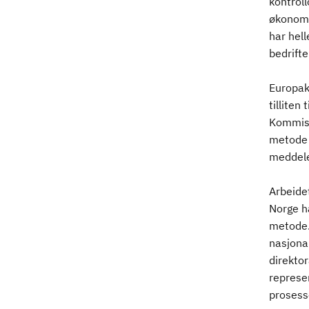
kontroll
økonomi
har hell
bedrifte
Europak
tilliten
Kommisj
metode 
meddel
Arbeide
Norge h
metode.
nasjona
direktor
represen
prosess