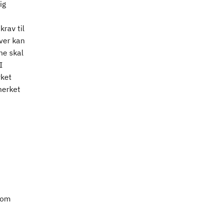
ig
krav til
ver kan
ne skal
I
rket
merket
som