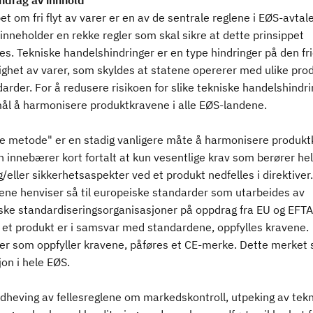
drag av innhold
et om fri flyt av varer er en av de sentrale reglene i EØS-avtal
inneholder en rekke regler som skal sikre at dette prinsippet
es. Tekniske handelshindringer er en type hindringer på den fr
ighet av varer, som skyldes at statene opererer med ulike pro
arder. For å redusere risikoen for slike tekniske handelshindri
mål å harmonisere produktkravene i alle EØS-landene.
e metode" er en stadig vanligere måte å harmonisere produkt
 innebærer kort fortalt at kun vesentlige krav som berører hel
g/eller sikkerhetsaspekter ved et produkt nedfelles i direktiver.
vene henviser så til europeiske standarder som utarbeides av
ske standardiseringsorganisasjoner på oppdrag fra EU og EFTA
et produkt er i samsvar med standardene, oppfylles kravene.
r som oppfyller kravene, påføres et CE-merke. Dette merket si
jon i hele EØS.
ndheving av fellesreglene om markedskontroll, utpeking av tek