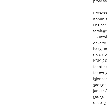
prosess
Prosess
Kommisj
Det har
forslag
25 utta
enkelte
bakgrun
06.07.2
KOM(200
for at s
for øvr
igjenno
godkjenn
januar 
godkjen
endelig 