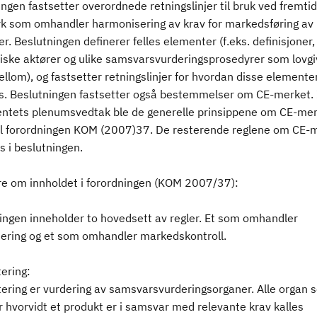
ngen fastsetter overordnede retningslinjer til bruk ved fremtid
rk som omhandler harmonisering av krav for markedsføring av
r. Beslutningen definerer felles elementer (f.eks. definisjoner, 
ske aktører og ulike samsvarsvurderingsprosedyrer som lovgi
llom), og fastsetter retningslinjer for hvordan disse elemente
s. Beslutningen fastsetter også bestemmelser om CE-merket. 
ntets plenumsvedtak ble de generelle prinsippene om CE-me
 til forordningen KOM (2007)37. De resterende reglene om CE-
s i beslutningen.
 om innholdet i forordningen (KOM 2007/37):
ingen inneholder to hovedsett av regler. Et som omhandler
tering og et som omhandler markedskontroll.
ering:
tering er vurdering av samsvarsvurderingsorganer. Alle organ 
 hvorvidt et produkt er i samsvar med relevante krav kalles