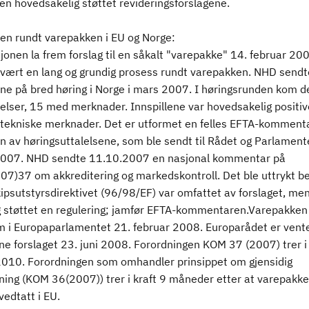
en hovedsakelig støttet revideringsforslagene.
en rundt varepakken i EU og Norge:
onen la frem forslag til en såkalt "varepakke" 14. februar 20
 vært en lang og grundig prosess rundt varepakken. NHD sendt
ene på bred høring i Norge i mars 2007. I høringsrunden kom de
lelser, 15 med merknader. Innspillene var hovedsakelig positi
 tekniske merknader. Det er utformet en felles EFTA-komment
n av høringsuttalelsene, som ble sendt til Rådet og Parlament
007. NHD sendte 11.10.2007 en nasjonal kommentar på
7)37 om akkreditering og markedskontroll. Det ble uttrykt b
kipsutstyrsdirektivet (96/98/EF) var omfattet av forslaget, men
ig støttet en regulering; jamfør EFTA-kommentaren.Varepakken 
m i Europaparlamentet 21. februar 2008. Europarådet er vente
e forslaget 23. juni 2008. Forordningen KOM 37 (2007) trer i 
2010. Forordningen som omhandler prinsippet om gjensidig
ning (KOM 36(2007)) trer i kraft 9 måneder etter at varepakke
vedtatt i EU.