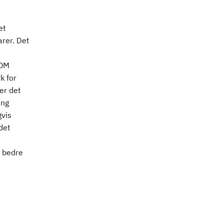
et
arer. Det
KOM
k for
er det
ing
gvis
det
å bedre