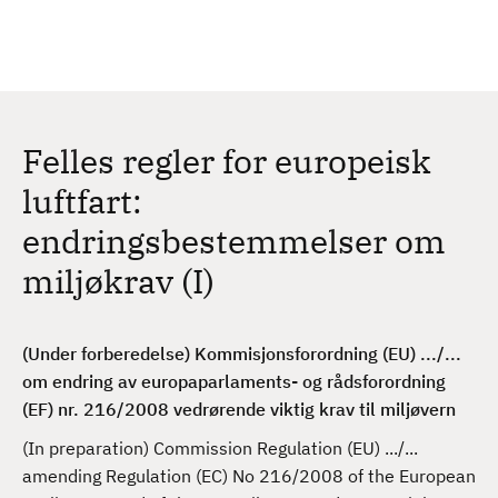
H
c
h
o
p
p
t
Felles regler for europeisk
i
l
luftfart:
h
endringsbestemmelser om
o
v
miljøkrav (I)
e
d
i
(Under forberedelse) Kommisjonsforordning (EU) .../...
n
om endring av europaparlaments- og rådsforordning
n
(EF) nr. 216/2008 vedrørende viktig krav til miljøvern
h
(In preparation) Commission Regulation (EU) .../...
o
amending Regulation (EC) No 216/2008 of the European
l