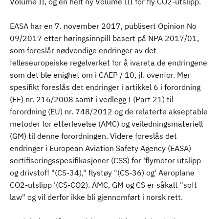
Volume II, og en helt ny Volume III for fly CO2-utslipp.
EASA har en 7. november 2017, publisert Opinion No
09/2017 etter høringsinnpill basert på NPA 2017/01,
som foreslår nødvendige endringer av det
felleseuropeiske regelverket for å ivareta de endringene
som det ble enighet om i CAEP / 10, jf. ovenfor. Mer
spesifikt foreslås det endringer i artikkel 6 i forordning
(EF) nr. 216/2008 samt i vedlegg I (Part 21) til
forordning (EU) nr. 748/2012 og de relaterte akseptable
metoder for etterlevelse (AMC) og veiledningsmateriell
(GM) til denne forordningen. Videre foreslås det
endringer i European Aviation Safety Agency (EASA)
sertifiseringsspesifikasjoner (CSS) for 'flymotor utslipp
og drivstoff "(CS-34)," flystøy "(CS-36) og' Aeroplane
CO2-utslipp '(CS-CO2). AMC, GM og CS er såkalt "soft
law" og vil derfor ikke bli gjennomført i norsk rett.