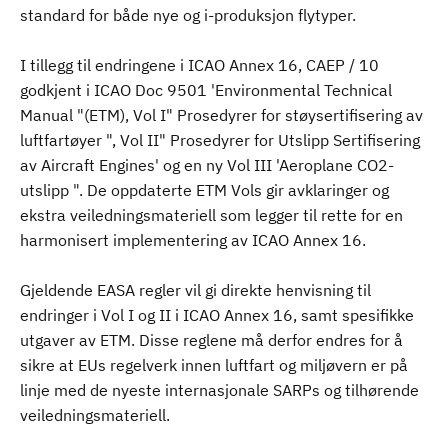
standard for både nye og i-produksjon flytyper.
I tillegg til endringene i ICAO Annex 16, CAEP / 10
godkjent i ICAO Doc 9501 'Environmental Technical
Manual "(ETM), Vol I" Prosedyrer for støysertifisering av
luftfartøyer ", Vol II" Prosedyrer for Utslipp Sertifisering
av Aircraft Engines' og en ny Vol III 'Aeroplane CO2-
utslipp ". De oppdaterte ETM Vols gir avklaringer og
ekstra veiledningsmateriell som legger til rette for en
harmonisert implementering av ICAO Annex 16.
Gjeldende EASA regler vil gi direkte henvisning til
endringer i Vol I og II i ICAO Annex 16, samt spesifikke
utgaver av ETM. Disse reglene må derfor endres for å
sikre at EUs regelverk innen luftfart og miljøvern er på
linje med de nyeste internasjonale SARPs og tilhørende
veiledningsmateriell.