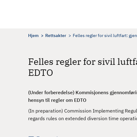
H
o
p
p
t
Hjem
Rettsakter
Felles regler for sivil luftfart
i
l
h
Felles regler for sivil l
o
EDTO
v
e
d
(Under forberedelse) Kommisjonens gjennomføring
i
hensyn til regler om EDTO
n
n
(In preparation) Commission Implementing Regula
h
regards rules on extended diversion time operat
o
l