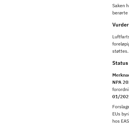
Saken ha
berørte
Vurder
Luftfart
foreløpi
støttes
Status
Merkna
NPA 20
forordn
01/202
Forslage
EUs byrå
hos EAS