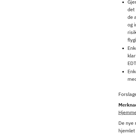
Gje
det
de 
og 
risi
fly
Enk
klar
EDT
Enk
med
Forslage
Merkna
Hjemmel
De nye r
hjemlet