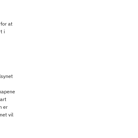
for at
t i
lsynet
skapene
art
m er
et vil