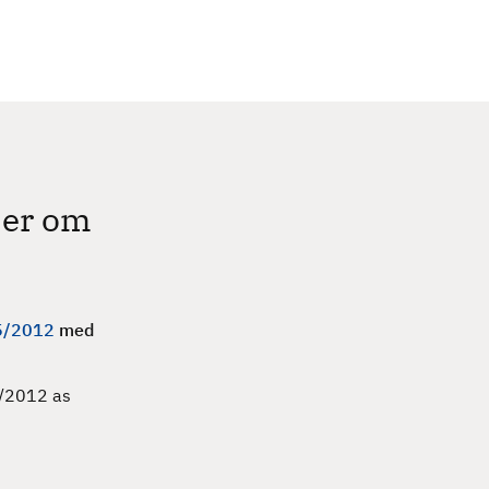
c
h
ser om
65/2012
med
5/2012 as