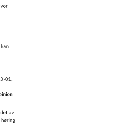
hvor
 kan
23-01,
pinion
idet av
 høring