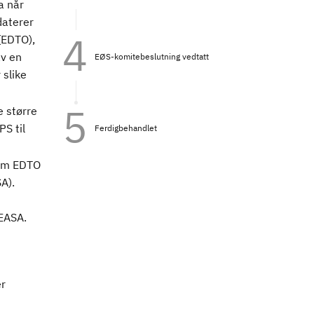
a når
daterer
(EDTO),
av en
EØS-komitebeslutning vedtatt
 slike
e større
PS til
Ferdigbehandlet
 om EDTO
A).
 EASA.
er