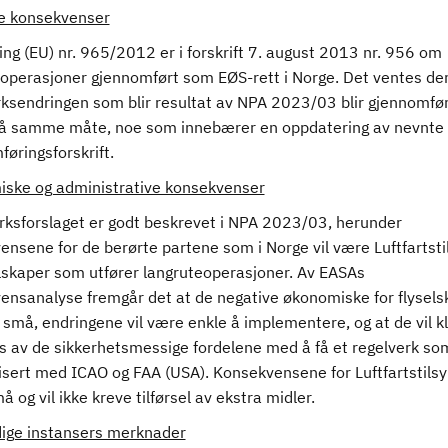
ge konsekvenser
ng (EU) nr. 965/2012 er i forskrift 7. august 2013 nr. 956 om
soperasjoner gjennomført som EØS-rett i Norge. Det ventes der
rksendringen som blir resultat av NPA 2023/03 blir gjennomfør
å samme måte, noe som innebærer en oppdatering av nevnte
øringsforskrift.
ske og administrative konsekvenser
rksforslaget er godt beskrevet i NPA 2023/03, herunder
nsene for de berørte partene som i Norge vil være Luftfartsti
elskaper som utfører langruteoperasjoner. Av EASAs
ensanalyse fremgår det at de negative økonomiske for flysel
 små, endringene vil være enkle å implementere, og at de vil kl
s av de sikkerhetsmessige fordelene med å få et regelverk so
sert med ICAO og FAA (USA). Konsekvensene for Luftfartstilsyn
 og vil ikke kreve tilførsel av ekstra midler.
ige instansers merknader