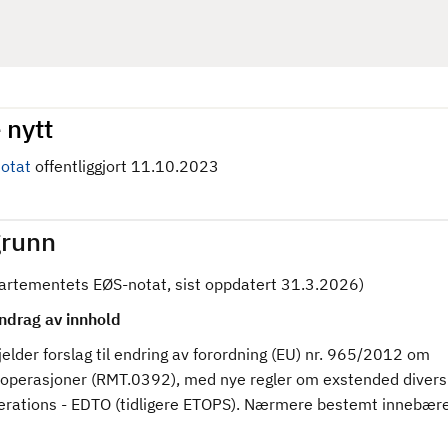
 nytt
otat
offentliggjort 11.10.2023
runn
partementets EØS-notat, sist oppdatert 31.3.2026)
drag av innhold
elder forslag til endring av forordning (EU) nr. 965/2012 om
tsoperasjoner (RMT.0392), med nye regler om exstended divers
erations - EDTO (tidligere ETOPS). Nærmere bestemt innebære