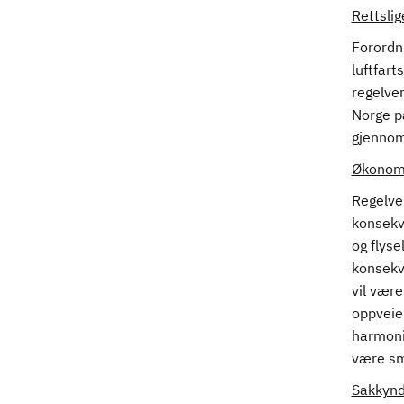
Rettsli
Forordni
luftfart
regelve
Norge p
gjennomf
Økonomi
Regelve
konsekve
og flys
konsekv
vil være
oppveie
harmoni
være små
Sakkynd