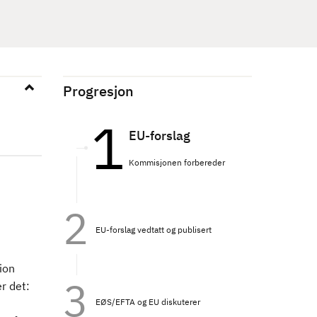
Progresjon
EU-forslag
Kommisjonen forbereder
EU-forslag vedtatt og publisert
ion
r det:
EØS/EFTA og EU diskuterer