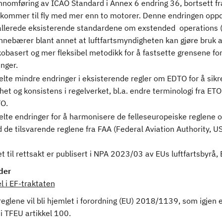
nnomføring av ICAO Standard i Annex 6 endring 36, bortsett fr
 kommer til fly med mer enn to motorer. Denne endringen opp
allerede eksisterende standardene om exstended operations 
innebærer blant annet at luftfartsmyndigheten kan gjøre bruk 
kobasert og mer fleksibel metodikk for å fastsette grensene for
ginger.
elte mindre endringer i eksisterende regler om EDTO for å sikr
het og konsistens i regelverket, bl.a. endre terminologi fra ETO
O.
elte endringer for å harmonisere de felleseuropeiske reglene
 de tilsvarende reglene fra FAA (Federal Aviation Authority, US
t til rettsakt er publisert i NPA 2023/03 av EUs luftfartsbyrå,
der
 i EF-traktaten
eglene vil bli hjemlet i forordning (EU) 2018/1139, som igjen 
 i TFEU artikkel 100.