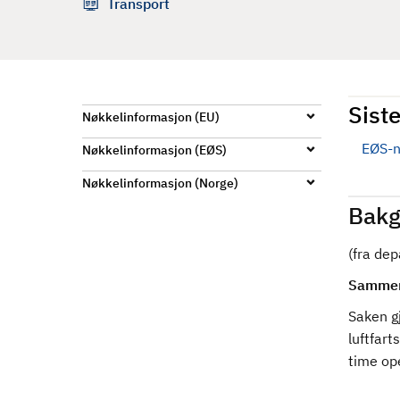
Transport
d
Siste
Nøkkelinformasjon (EU)
EØS-n
Nøkkelinformasjon (EØS)
Nøkkelinformasjon (Norge)
Bakg
(fra de
Sammen
Saken gj
luftfar
time op