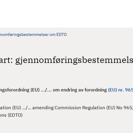
: gjennomføringsbestemmelser om EDTO
uftfart: gjennomføringsbestemmel
sforordning (EU) .../... om endring av forordning
(EU) nr. 9
tion (EU) .../... amending Commission Regulation (EU) No 96
ions (EDTO)