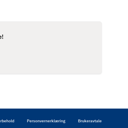
e!
rbehold
Personvernerklæring
Brukeravtale