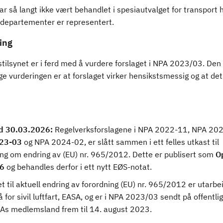
r så langt ikke vært behandlet i spesiautvalget for transport 
 departementer er representert.
ing
stilsynet er i ferd med å vurdere forslaget i NPA 2023/03. Den
ge vurderingen er at forslaget virker hensikstsmessig og at det
.
d 30.03.2026:
Regelverksforslagene i NPA 2022-11, NPA 20
23-03
og NPA 2024-02, er slått sammen i ett felles utkast til
ing om endring av (EU) nr. 965/2012. Dette er publisert som
O
6
og behandles derfor i ett nytt EØS-notat.
t til aktuell endring av forordning (EU) nr. 965/2012 er utarbe
 for sivil luftfart, EASA, og er i NPA 2023/03 sendt på offentlig
As medlemsland frem til 14. august 2023.