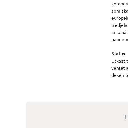
koronase
som skal
europei
tredjela
krisehå
pandem
Status
Utkast 
ventet 
desemb
F