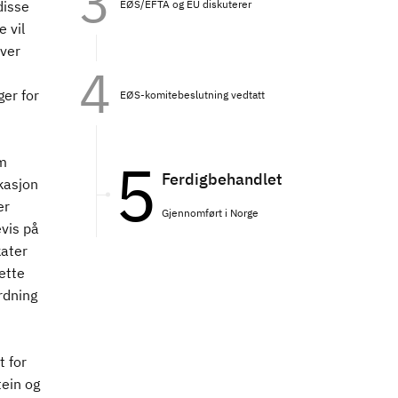
EØS/EFTA og EU diskuterer
disse
 vil
ver
ger for
EØS-komitebeslutning vedtatt
om
Ferdigbehandlet
kasjon
er
Gjennomført i Norge
evis på
kater
ette
rdning
t for
tein og