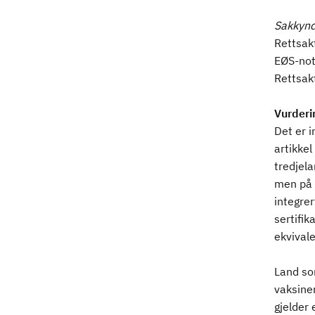
Sakkynd
Rettsak
EØS-not
Rettsak
Vurderi
Det er 
artikkel
tredjel
men på 
integrer
sertifi
ekvival
Land so
vaksiner
gjelder 