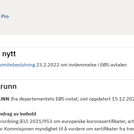
 Pro
 nytt
omitebeslutning
23.2.2022 om innlemmelse i EØS-avtalen
runn
UNN
(fra departementets EØS-notat, sist oppdatert 15.12.20
drag av innhold
orordning (EU) 2021/953 om europeiske koronasertifikater, art
r Kommisjonen myndighet til å vurdere om sertifikater fra tre