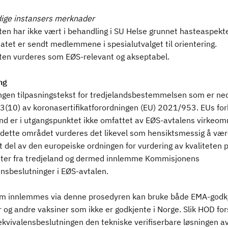
ige instansers merknader
ten har ikke vært i behandling i SU Helse grunnet hasteaspekt
atet er sendt medlemmene i spesialutvalget til orientering.
ten vurderes som EØS-relevant og akseptabel.
ng
ingen tilpasningstekst for tredjelandsbestemmelsen som er nedf
 3(10) av koronasertifikatforordningen (EU) 2021/953. EUs forh
and er i utgangspunktet ikke omfattet av EØS-avtalens virkeom
dette området vurderes det likevel som hensiktsmessig å vær
t del av den europeiske ordningen for vurdering av kvaliteten 
kater fra tredjeland og dermed innlemme Kommisjonens
ensbeslutninger i EØS-avtalen.
m innlemmes via denne prosedyren kan bruke både EMA-godk
 og andre vaksiner som ikke er godkjente i Norge. Slik HOD for
ekvivalensbeslutningen den tekniske verifiserbare løsningen a