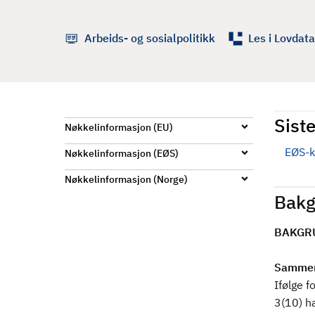
d
Arbeids- og sosialpolitikk
Les i Lovdata
Siste
Nøkkelinformasjon (EU)
EØS-k
Nøkkelinformasjon (EØS)
Nøkkelinformasjon (Norge)
Bakg
BAKGR
Sammen
Ifølge f
3(10) ha