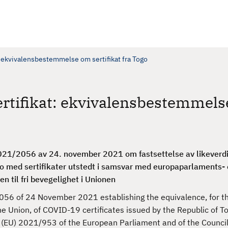
: ekvivalensbestemmelse om sertifikat fra Togo
ertifikat: ekvivalensbestemmel
21/2056 av 24. november 2021 om fastsettelse av likeverd
go med sertifikater utstedt i samsvar med europaparlaments-
en til fri bevegelighet i Unionen
56 of 24 November 2021 establishing the equivalence, for t
the Union, of COVID-19 certificates issued by the Republic of T
n (EU) 2021/953 of the European Parliament and of the Counci