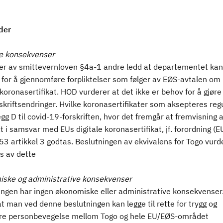
der
ge konsekvenser
ger av smittevernloven §4a-1 andre ledd at departementet kan
t for å gjennomføre forpliktelser som følger av EØS-avtalen om
 koronasertifikat. HOD vurderer at det ikke er behov for å gjøre 
rskriftsendringer. Hvilke koronasertifikater som aksepteres reg
gg D til covid-19-forskriften, hvor det fremgår at fremvisning 
at i samsvar med EUs digitale koronasertifikat, jf. forordning (E
3 artikkel 3 godtas. Beslutningen av ekvivalens for Togo vurd
s av dette
ske og administrative konsekvenser
ingen har ingen økonomiske eller administrative konsekvenser.
at man ved denne beslutningen kan legge til rette for trygg og
re personbevegelse mellom Togo og hele EU/EØS-området