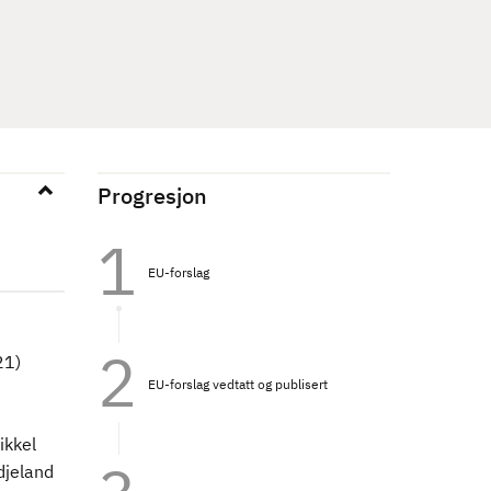
Progresjon
EU-forslag
21)
EU-forslag vedtatt og publisert
ikkel
djeland