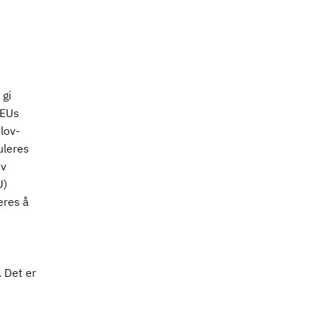
 gi
 EUs
lov-
uleres
av
U)
eres å
 Det er