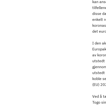
kan ans
tilfelle
disse d
enkelt r
koronase
det eur
I den ak
Europak
av koron
utstedt 
gjennom
utstedt
koble se
(EU) 20
Ved å t
Togo sin