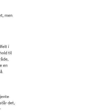
et, men
elt i
old til
råde,
e en
på
jente
står det,
v