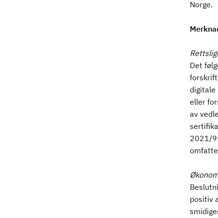
Norge.
Merkna
Rettsli
Det føl
forskrif
digitale
eller fo
av vedle
sertifik
2021/95
omfatte
Økonomi
Beslutn
positiv 
smidige