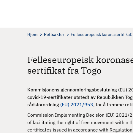
H
o
p
p
t
Hjem
Rettsakter
Felleseuropeisk koronasertifikat
i
l
h
Felleseuropeisk koronas
o
sertifikat fra Togo
v
e
d
Kommisjonens gjennomføringsbeslutning (EU) 20
i
covid-19-sertifikater utstedt av Republikken To
n
rådsforordning
(EU) 2021/953
, for å fremme rett
n
h
Commission Implementing Decision (EU) 2021/20
o
of facilitating the right of free movement within 
l
certificates issued in accordance with Regulatio