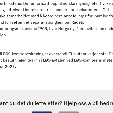
rtifikatene. Det er fortsatt opp til norske myndigheter hvilke 
 gi lettelser i innreiserestriksjonene/innreisekarantene. Det
ske samarbeidet med å koordinere anbefalinger for innreise fr
nd fortsetter i et separat spor gjennom Rådets
ndteringsmekanisme IPCR, hvor Norge også er invitert inn und
ien.
til EØS-komitebeslutning er oversendt EUs utenrikstjeneste. De
at beslutningen tas inn i EØS-avtalen ved EØS-komiteens møte
er 2021.
ant du det du lette etter? Hjelp oss å bli bedr