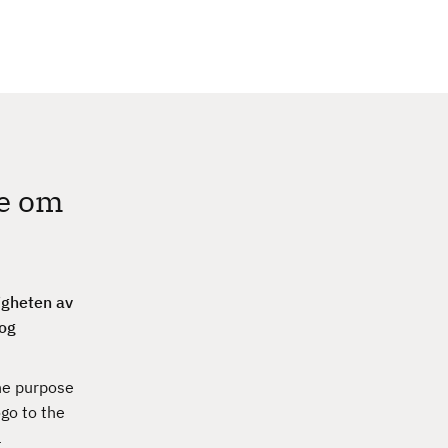
c
h
se om
igheten av
 og
he purpose
ogo to the
l