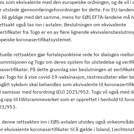
es som ekvivalente med den europeiske ordningen, og de vil i 
ne utstede gjennomføringsforordninger for dette. For EU-landene
a bli gyldige med det samme, mens for EØS EFTA-landene må h
ettsakt også tas inn i avtalen. Beslutningen om ekvivalente
rtifikater fra Togo er en av flere lignende ekvivalensbeslutnin
opeiske koronasertifikatsystemet.
tuelle rettsakten gjør fortalepunktene rede for dialogen mell
ommisjonen og Togo om deres system for utstedelse og verifi
asertifikater. På dette grunnlag sier beslutningen at sertifikat
av Togo for å vise covid-19-vaksinasjon, testresultater eller b
gått sykdom skal behandles som ekvivalente til koronasertifi
 i samsvar med forordning (EU) 2021/953. Togo vil også med d
g opp til tillitsrammeverket som er opprettet i henhold til foro
21/953.
a denne rettsakten inn i EØS-avtalen utvides også virkeområde
e ekvivalente koronasertifikater til å gjelde i Island, Liechtens