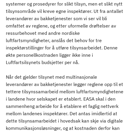
systemer og prosedyrer for slikt tilsyn, men et slikt nytt
tilsynsområde vil kreve egne inspektører. Ut fra antallet
leverandører av bakketjenester som vi ser vil bli
omfattet av reglene, og etter uformelle drøftelser av
ressurbehovet med andre nordiske
luftfartsmyndigheter, anslås det behov for tre
inspektørstillinger for å utføre tilsynsarbeidet. Denne
økte personellkostnaden ligger ikke inne i
Luftfartsilsynets budsjetter per nå.
Når det gjelder tilsynet med multinasjonale
leverandører av bakketjenester legger reglene opp til et
tettere tilsynssamarbeid mellom luftfartsmyndighetene
i landene hvor selskapet er etablert. EASA skal i den
sammenheng arbeide for å etablere et faglig nettverk
mellom landenes inspektører. Det antas imidlertid at
dette tilsynsamarbeidet i hovedsak kan skje via digitale
kommunikasjonsløsninger, og at kostnaden derfor kan