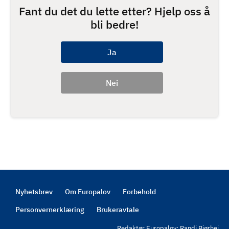
Fant du det du lette etter? Hjelp oss å
bli bedre!
Nyhetsbrev
Om Europalov
Forbehold
Footer
Personvernerklæring
Brukeravtale
Redaktør Europalov: Randi Bjørhei