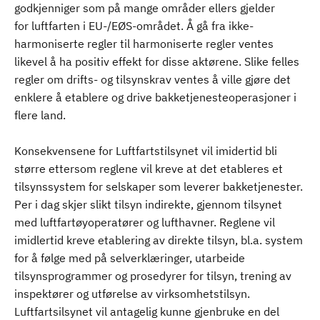
godkjenniger som på mange områder ellers gjelder
for luftfarten i EU-/EØS-området. Å gå fra ikke-
harmoniserte regler til harmoniserte regler ventes
likevel å ha positiv effekt for disse aktørene. Slike felles
regler om drifts- og tilsynskrav ventes å ville gjøre det
enklere å etablere og drive bakketjenesteoperasjoner i
flere land.
Konsekvensene for Luftfartstilsynet vil imidertid bli
større ettersom reglene vil kreve at det etableres et
tilsynssystem for selskaper som leverer bakketjenester.
Per i dag skjer slikt tilsyn indirekte, gjennom tilsynet
med luftfartøyoperatører og lufthavner. Reglene vil
imidlertid kreve etablering av direkte tilsyn, bl.a. system
for å følge med på selverklæringer, utarbeide
tilsynsprogrammer og prosedyrer for tilsyn, trening av
inspektører og utførelse av virksomhetstilsyn.
Luftfartsilsynet vil antagelig kunne gjenbruke en del