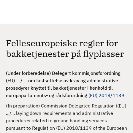
H
c
h
o
p
p
t
Felleseuropeiske regler for
i
l
bakketjenester på flyplasser
h
o
v
(Under forberedelse) Delegert kommisjonsforordning
e
(EU) .../... om fastsettelse av krav og administrative
d
prosedyrer knyttet til bakketjenester i henhold til
i
europaparlaments- og rådsforordning
(EU) 2018/1139
n
(In preparation) Commission Delegated Regulation ((EU)
n
.../... laying down requirements and administrative
h
procedures related to ground handling services
o
pursuant to Regulation (EU) 2018/1139 of the European
l