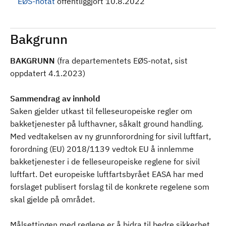
EØS-notat
offentliggjort 10.8.2022
Bakgrunn
BAKGRUNN
(fra departementets EØS-notat, sist
oppdatert 4.1.2023)
Sammendrag av innhold
Saken gjelder utkast til felleseuropeiske regler om
bakketjenester på lufthavner, såkalt ground handling.
Med vedtakelsen av ny grunnforordning for sivil luftfart,
forordning (EU) 2018/1139 vedtok EU å innlemme
bakketjenester i de felleseuropeiske reglene for sivil
luftfart. Det europeiske luftfartsbyrået EASA har med
forslaget publisert forslag til de konkrete regelene som
skal gjelde på området.
Målsettingen med reglene er å bidra til bedre sikkerhet