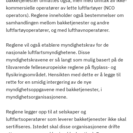
bakketjenester omfattes også, men med unntak av ikke-
kommersielle operatører av lette luftfartøyer (NCO
operators). Reglene inneholder også bestemmelser om
samhandlingen mellom bakketjenester og andre
luftfartøyoperatører, og med lufthavnoperatører.
Reglene vil også etablere myndighetskrav for de
nasjonale luftfartsmyndighetene. Disse
myndighetskravene er så langt som mulig basert på de
tilsvarende felleseuropeiske reglene på flyplass- og
flysikringsområdet. Hensikten med dette er å legge til
rette for en smidig intergering av de nye
myndighetsoppgavene med bakketjenester, i
myndighetsorganisasjonene.
Reglene legger opp til at selskaper og
luftfartsoperatører som leverer bakketjenester ikke skal
sertifiseres. Istedet skal disse organisasjonene drifte