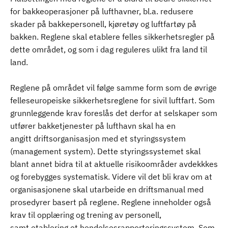
for bakkeoperasjoner på lufthavner, bl.a. redusere
skader på bakkepersonell, kjøretøy og luftfartøy på
bakken. Reglene skal etablere felles sikkerhetsregler på
dette området, og som i dag reguleres ulikt fra land til
land.
Reglene på området vil følge samme form som de øvrige
felleseuropeiske sikkerhetsreglene for sivil luftfart. Som
grunnleggende krav foreslås det derfor at selskaper som
utfører bakketjenester på lufthavn skal ha en
angitt driftsorganisasjon med et styringssystem
(management system). Dette styringssystemet skal
blant annet bidra til at aktuelle risikoområder avdekkkes
og forebygges systematisk. Videre vil det bli krav om at
organisasjonene skal utarbeide en driftsmanual med
prosedyrer basert på reglene. Reglene inneholder også
krav til opplæring og trening av personell,
samt etablering et hendelsesrapporteringssystem. Som