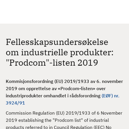
H
c
h
o
p
p
t
Fellesskapsundersøkelse
i
l
om industrielle produkter:
h
"Prodcom"-listen 2019
o
v
e
Kommisjonsforordning (EU) 2019/1933 av 6. november
d
2019 om opprettelse av «Prodcom-listen» over
i
industriprodukter omhandlet i rådsforordning
(EØF) nr.
n
3924/91
n
h
Commission Regulation (EU) 2019/1933 of 6 November
o
2019 establishing the "Prodcom list" of industrial
l
products referred to in Council Regulation (EEC) No