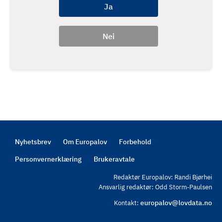
Nyhetsbrev
Om Europalov
Forbehold
Footer
Personvernerklæring
Brukeravtale
Redaktør Europalov: Randi Bjørhei
Ansvarlig redaktør: Odd Storm-Paulsen
europalov@lovdata.no
Kontakt: