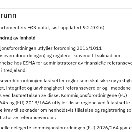
runn
partementets EØS-notat, sist oppdatert 9.2.2026)
drag av innhold
onsforordningen utfyller forordning 2016/1011
nseverdiforordningen) og regulerer kravene til søknad om
nnelse hos ESMA for administratorer av finansielle referanseve
 i tredjeland.
everdiforordningen fastsetter regler som skal sikre nøyaktigh
et, integritet og uavhengighet i referanseverdier og i meoden
s ved fastsettelsen av disse. Kommisjonsforordningene (EU)
45 og (EU) 2018/1646 utfyller disse reglene ved å fastsette
krav til søknader om henholdsvis tillatelse og registrering s
rator av referanseverdier.
uelle delegerte kommisjonsforordningen (EU) 2026/264 gjør e