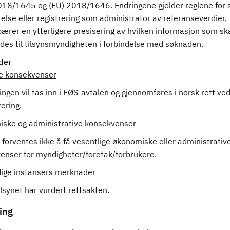
2018/1645 og (EU) 2018/1646. Endringene gjelder reglene for
telse eller registrering som administrator av referanseverdier,
ærer en ytterligere presisering av hvilken informasjon som sk
des til tilsynsmyndigheten i forbindelse med søknaden.
der
ge konsekvenser
ngen vil tas inn i EØS-avtalen og gjennomføres i norsk rett ve
ering.
ske og administrative konsekvenser
forventes ikke å få vesentlige økonomiske eller administrativ
enser for myndigheter/foretak/forbrukere.
ige instansers merknader
lsynet har vurdert rettsakten.
ing