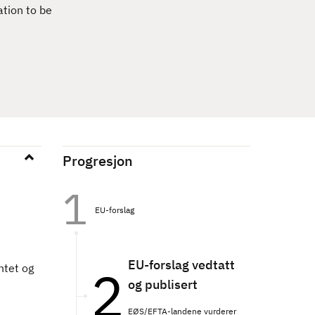
tion to be
Progresjon
EU-forslag
EU-forslag vedtatt
ntet og
og publisert
EØS/EFTA-landene vurderer