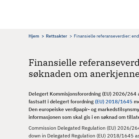
H
o
p
p
t
Hjem
Rettsakter
Finansielle referanseverdier: e
i
l
h
Finansielle referanseve
o
søknaden om anerkjenne
v
e
d
Delegert Kommisjonsforordning (EU) 2026/264 a
i
fastsatt i delegert forordning
(EU) 2018/1645
me
n
Den europeiske verdipapir- og markedstilsynsmy
n
informasjonen som skal gis i en søknad om tillate
h
o
Commission Delegated Regulation (EU) 2026/264 
l
down in Delegated Regulation (EU) 2018/1645 as r