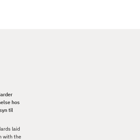
c
h
darder
nelse hos
yn til
ards laid
n with the