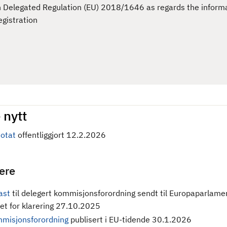
n Delegated Regulation (EU) 2018/1646 as regards the informa
egistration
 nytt
otat
offentliggjort 12.2.2026
gere
ast
til delegert kommisjonsforordning sendt til Europaparlame
et for klarering 27.10.2025
misjonsforordning
publisert i EU-tidende 30.1.2026