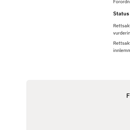
Forordn
Status
Rettsakt
vurderi
Rettsak
innlemm
F