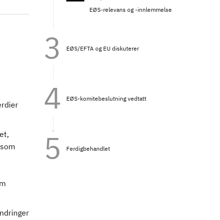
EØS-relevans og -innlemmelse
EØS/EFTA og EU diskuterer
EØS-komitebeslutning vedtatt
rdier
et,
e som
Ferdigbehandlet
om
ndringer