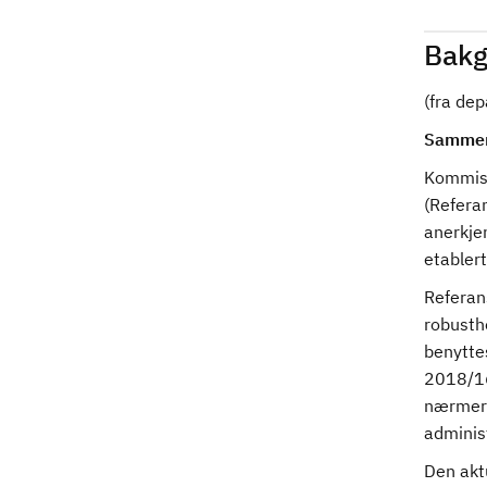
Bakg
(fra de
Sammen
Kommisj
(Refera
anerkje
etablert
Referans
robusth
benytte
2018/16
nærmere 
administ
Den akt