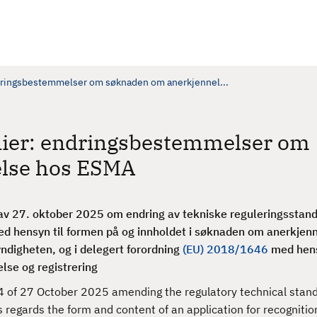
ndringsbestemmelser om søknaden om anerkjennel...
rdier: endringsbestemmelser om
lse hos ESMA
v 27. oktober 2025 om endring av tekniske reguleringsstan
d hensyn til formen på
og innholdet i søknaden om anerkjen
ndigheten, og i delegert forordning
(EU) 2018/1646
med hens
lse og registrering
of 27 October 2025 amending the regulatory technical stand
egards the form and content of an application for recognitio