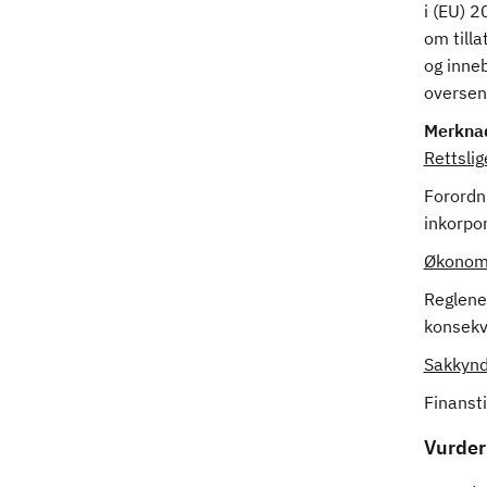
i (EU) 
om tilla
og inneb
oversen
Merkna
Rettsli
Forordni
inkorpor
Økonomi
Reglene 
konsekv
Sakkynd
Finansti
Vurder