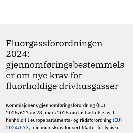
H
c
h
o
p
p
t
Fluorgassforordningen
i
l
2024:
h
gjennomføringsbestemmels
o
v
er om nye krav for
e
fluorholdige drivhusgasser
d
i
n
Kommisjonens gjennomføringsforordning (EU)
n
2025/623 av 28. mars 2025 om fastsettelse av, i
h
henhold til europaparlaments- og rådsforordning
(EU)
o
2024/573
, minimumskrav for sertifikater for fysiske
l