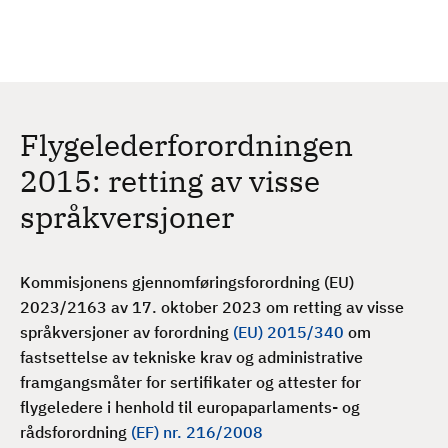
H
c
h
o
p
p
t
Flygelederforordningen
i
l
2015: retting av visse
h
språkversjoner
o
v
e
Kommisjonens gjennomføringsforordning (EU)
d
2023/2163 av 17. oktober 2023 om retting av visse
i
språkversjoner av forordning
(EU) 2015/340
om
n
fastsettelse av tekniske krav og administrative
n
framgangsmåter for sertifikater og attester for
h
flygeledere i henhold til europaparlaments- og
o
rådsforordning
(EF) nr. 216/2008
l