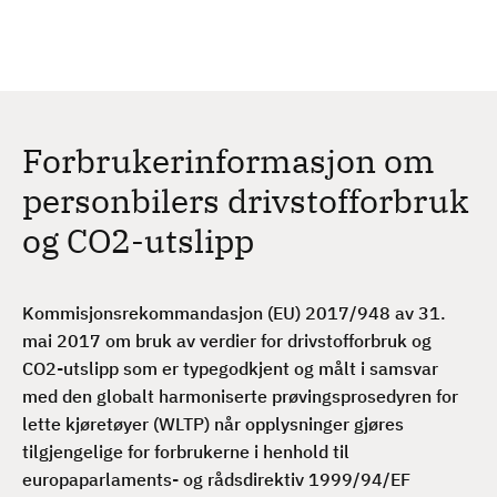
H
c
h
o
p
p
t
Forbrukerinformasjon om
i
l
personbilers drivstofforbruk
h
og CO2-utslipp
o
v
e
Kommisjonsrekommandasjon (EU) 2017/948 av 31.
d
mai 2017 om bruk av verdier for drivstofforbruk og
i
CO2-utslipp som er typegodkjent og målt i samsvar
n
med den globalt harmoniserte prøvingsprosedyren for
n
lette kjøretøyer (WLTP) når opplysninger gjøres
h
tilgjengelige for forbrukerne i henhold til
o
europaparlaments- og rådsdirektiv 1999/94/EF
l