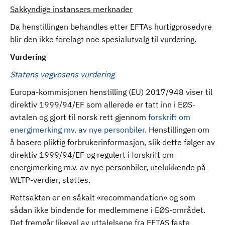
Sakkyndige instansers merknader
Da henstillingen behandles etter EFTAs hurtigprosedyre
blir den ikke forelagt noe spesialutvalg til vurdering.
Vurdering
Statens vegvesens vurdering
Europa-kommisjonen henstilling (EU) 2017/948 viser til
direktiv 1999/94/EF som allerede er tatt inn i EØS-
avtalen og gjort til norsk rett gjennom
forskrift om
energimerking mv. av nye personbiler
. Henstillingen om
å basere pliktig forbrukerinformasjon, slik dette følger av
direktiv 1999/94/EF og regulert i forskrift om
energimerking m.v. av nye personbiler, utelukkende på
WLTP-verdier, støttes.
Rettsakten er en såkalt «recommandation» og som
sådan ikke bindende for medlemmene i EØS-området.
Det fremgår likevel av uttalelsene fra EFTAS faste