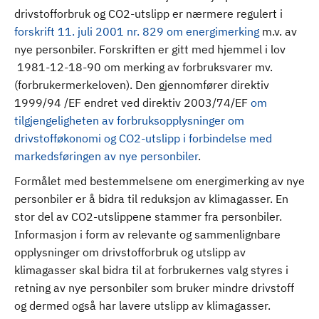
drivstofforbruk og CO2-utslipp er nærmere regulert i
forskrift 11. juli 2001 nr. 829 om energimerking
m.v. av
nye personbiler. Forskriften er gitt med hjemmel i lov
1981-12-18-90 om merking av forbruksvarer mv.
(forbrukermerkeloven). Den gjennomfører direktiv
1999/94 /EF endret ved direktiv 2003/74/EF
om
tilgjengeligheten av forbruksopplysninger om
drivstofføkonomi og CO2-utslipp i forbindelse med
markedsføringen av nye personbiler
.
Formålet med bestemmelsene om energimerking av nye
personbiler er å bidra til reduksjon av klimagasser. En
stor del av CO2-utslippene stammer fra personbiler.
Informasjon i form av relevante og sammenlignbare
opplysninger om drivstofforbruk og utslipp av
klimagasser skal bidra til at forbrukernes valg styres i
retning av nye personbiler som bruker mindre drivstoff
og dermed også har lavere utslipp av klimagasser.