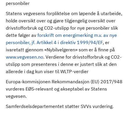
personbiler
Statens vegvesens forpliktelse om løpende å utarbeide,
holde oversikt over og gjøre tilgjengelig oversikt over
drivstofforbruk og CO2-utslipp for nye personbiler slik
dette følger av
forskrift om energimerking m.v. av nye
personbiler, jf. Artikkel 4 i direktiv 1999/94/EF
, er
ivaretatt gjennom «Nybilvelgeren» som er å finne på
www.vegvesen.no
. Verdiene for drivstofforbruk og CO2-
utslipp som presenteres i denne er justert slik at den
allerede i dag kun viser til WLTP-verdier
Europa-kommisjonen Rekommandasjon (EU) 2017/948
vurderes EØS-relevant og akseptabel av Statens
vegvesen.
Samferdselsdepartementet støtter SVVs vurdering.