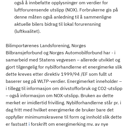
også å innbefatte opplysninger om verdier for
luftforurensende utslipp (NOX). Forbrukerne gis på
denne måten også anledning til å sammenligne
aktuelle bilers bidrag til lokal forurensning
(luftkvalitet).
Bilimportørenes Landsforening, Norges
Bilbransjeforbund og Norges Automobilforbund har - i
samarbeid med Statens vegvesen – allerede utviklet og
gjort tilgengelig for nybilforhandlerne et energimerke slik
dette kreves etter direktiv 1999/94 /EF som fullt ut
baserer seg på WLTP-verdier. Energimerket inneholder –
i tillegg til informasjon om drivstofforbruk og CO2-utslipp
– også informasjon om NOX-utslipp. Bruken av dette
merket er imidlertid frivilling. Nybilforhandlerne står pr. i
dag fritt med hvilket energimerke de bruker bare det
oppfyller minimumskravene til form og innhold slik dette
er fastsatt
i
forskrift om energimerking mv. av nye