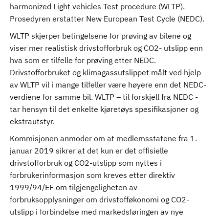
harmonized Light vehicles Test procedure (WLTP).
Prosedyren erstatter New European Test Cycle (NEDC).
WLTP skjerper betingelsene for prøving av bilene og
viser mer realistisk drivstofforbruk og CO2- utslipp enn
hva som er tilfelle for prøving etter NEDC.
Drivstofforbruket og klimagassutslippet målt ved hjelp
av WLTP vil i mange tilfeller være høyere enn det NEDC-
verdiene for samme bil. WLTP – til forskjell fra NEDC -
tar hensyn til det enkelte kjøretøys spesifikasjoner og
ekstrautstyr.
Kommisjonen anmoder om at medlemsstatene fra 1.
januar 2019 sikrer at det kun er det offisielle
drivstofforbruk og CO2-utslipp som nyttes i
forbrukerinformasjon som kreves etter direktiv
1999/94/EF om tilgjengeligheten av
forbruksopplysninger om drivstofføkonomi og CO2-
utslipp i forbindelse med markedsføringen av nye