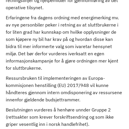
retningslinjer og hjelpemidler for gjennomføring av det
operative tilsynet.
Erfaringene fra dagens ordning med energimerking mv.
av nye personbiler peker i retning av at sluttbrukerne i
for liten grad har kunnskap om hvilke opplysninger de
som kjøpere ny bil har krav på og hvordan disse kan
bidra til mer informerte valg som ivaretar hensynet
miljø. Det bør derfor vurderes iverksatt en egen
informasjonskampanje for å gjøre ordningen mer kjent
for sluttbrukerne.
Ressursbruken til implementeringen av Europa-
kommisjonen henstilling (EU) 2017/948 vil kunne
håndteres gjennom intern omdisponering av ressursene
innenfor gjeldende budsjettrammer.
Beslutningen vurderes å henhøre unnder Gruppe 2
(rettsakter som krever forskriftsendring og som ikke
griper vesentlig inn i norsk handlefrihet).