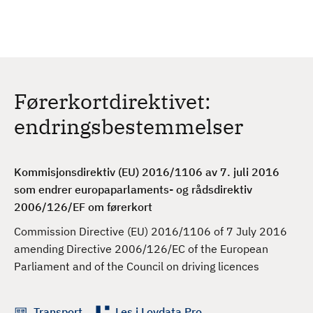
H
c
h
o
p
p
t
Førerkortdirektivet:
i
l
endringsbestemmelser
h
o
v
Kommisjonsdirektiv (EU) 2016/1106 av 7. juli 2016
e
som endrer europaparlaments- og rådsdirektiv
d
2006/126/EF om førerkort
i
Commission Directive (EU) 2016/1106 of 7 July 2016
n
amending Directive 2006/126/EC of the European
n
Parliament and of the Council on driving licences
h
o
l
Transport
Les i Lovdata Pro