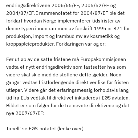
endringsdirektivene 2006/65/EF, 2005/52/EF og
2004/87/EF. I rammenotatet for 2004/87/EF ble det
forklart hvordan Norge implementerer tidsfrister av
denne typen innen rammen av forskrift 1995 nr 871 for
produksjon, import og frambud mv av kosmetikk og
kroppspleieprodukter. Forklaringen var og er:
Før utløp av de satte fristene må Europakommisjonen
vedta et nytt endringsdirektiv som fastsetter hva som
videre skal skje med de stoffene dette gjelder. Noen
ganger vedtas fristforlengende direktiver like før fristen
utløper. Videre går det erfaringsmessig forholdsvis lang
tid fra EUs vedtak til direktivet inkluderes i EØS avtalen.
Bildet er som følger for de tre nevnte direktivene og det
nye 2007/67/EF:
Tabell: se EØS-notatet (lenke over)