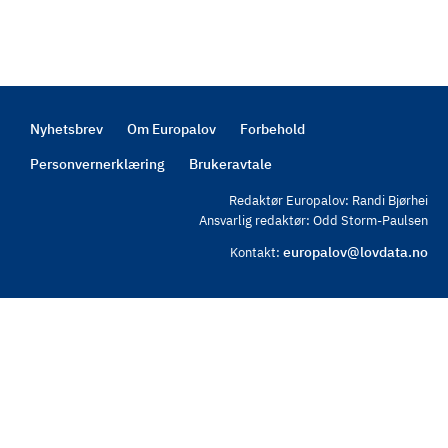
Nyhetsbrev
Om Europalov
Forbehold
Footer
Personvernerklæring
Brukeravtale
Redaktør Europalov: Randi Bjørhei
Ansvarlig redaktør: Odd Storm-Paulsen
europalov@lovdata.no
Kontakt: