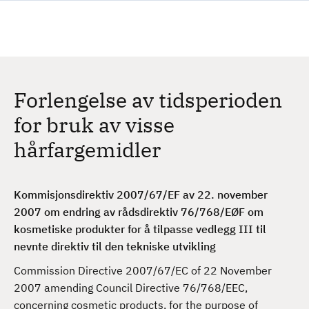
H
o
p
p
t
Forlengelse av tidsperioden
i
l
for bruk av visse
h
hårfargemidler
o
v
e
Kommisjonsdirektiv 2007/67/EF av 22. november
d
2007 om endring av rådsdirektiv 76/768/EØF om
i
kosmetiske produkter for å tilpasse vedlegg III til
n
nevnte direktiv til den tekniske utvikling
n
h
Commission Directive 2007/67/EC of 22 November
o
2007 amending Council Directive 76/768/EEC,
l
concerning cosmetic products, for the purpose of