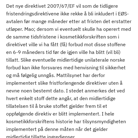
Det nye direktivet 2007/67/EF vil som de tidligere
fristendringsdirektivene ikke rekke å bli inkludert i EØS-
avtalen før mange måneder etter at fristen det erstatter
utløper. Mao; dersom vi eventuelt skulle ha operert med
de samme tidsfristene i kosmetikkforskriften som i
direktivet ville vi ha fått (få) forbud mot disse stoffene
en 6-9 måneders tid før de igjen ville ha blitt (vil bli)
tillatt. Slike eventuelle midlertidige unilaterale norske
forbud kan ikke forsvares med henvisning til sikkerhet
og må følgelig unngås. Mattilsynet har derfor
implementert slike fristforlengende direktiver uten å
nevne noen bestemt dato. I stedet anmerkes det ved
hvert enkelt stoff dette angår, at den midlertidige
tillatelsen til å bruke stoffet gjelder frem til et
oppfølgende direktiv er blitt implementert. I hele
kosmetikkforskriftens historie har tilsynsmyndigheten
implementert på denne måten når det gjelder
midlertidig tillatte ingredienser.