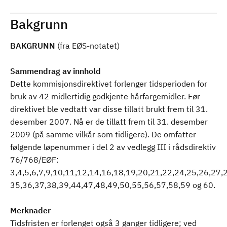
Bakgrunn
BAKGRUNN
(fra EØS-notatet)
Sammendrag av innhold
Dette kommisjonsdirektivet forlenger tidsperioden for
bruk av 42 midlertidig godkjente hårfargemidler. Før
direktivet ble vedtatt var disse tillatt brukt frem til 31.
desember 2007. Nå er de tillatt frem til 31. desember
2009 (på samme vilkår som tidligere). De omfatter
følgende løpenummer i del 2 av vedlegg III i rådsdirektiv
76/768/EØF:
3,4,5,6,7,9,10,11,12,14,16,18,19,20,21,22,24,25,26,27,
35,36,37,38,39,44,47,48,49,50,55,56,57,58,59 og 60.
Merknader
Tidsfristen er forlenget også 3 ganger tidligere; ved