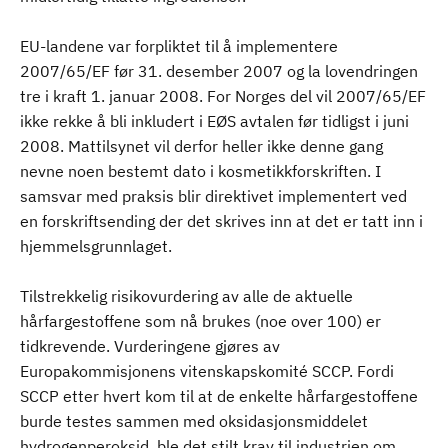
EU-landene var forpliktet til å implementere
2007/65/EF før 31. desember 2007 og la lovendringen
tre i kraft 1. januar 2008. For Norges del vil 2007/65/EF
ikke rekke å bli inkludert i EØS avtalen før tidligst i juni
2008. Mattilsynet vil derfor heller ikke denne gang
nevne noen bestemt dato i kosmetikkforskriften. I
samsvar med praksis blir direktivet implementert ved
en forskriftsending der det skrives inn at det er tatt inn i
hjemmelsgrunnlaget.
Tilstrekkelig risikovurdering av alle de aktuelle
hårfargestoffene som nå brukes (noe over 100) er
tidkrevende. Vurderingene gjøres av
Europakommisjonens vitenskapskomité SCCP. Fordi
SCCP etter hvert kom til at de enkelte hårfargestoffene
burde testes sammen med oksidasjonsmiddelet
hydrogenperoksid, ble det stilt krav til industrien om