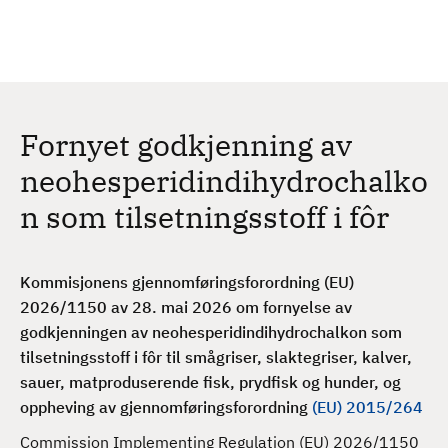
H
c
h
o
p
p
t
Fornyet godkjenning av
i
l
neohesperidindihydrochalko
h
n som tilsetningsstoff i fôr
o
v
e
Kommisjonens gjennomføringsforordning (EU)
d
2026/1150 av 28. mai 2026 om fornyelse av
i
godkjenningen av neohesperidindihydrochalkon som
n
tilsetningsstoff i fôr til smågriser, slaktegriser, kalver,
n
sauer, matproduserende fisk, prydfisk og hunder, og
h
oppheving av gjennomføringsforordning
(EU) 2015/264
o
l
Commission Implementing Regulation (EU) 2026/1150