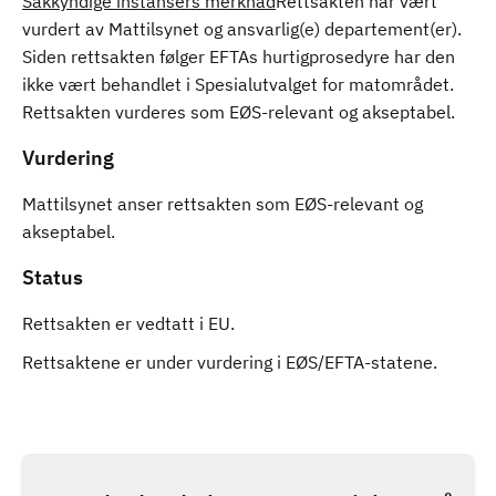
Sakkyndige instansers merknad
Rettsakten har vært
vurdert av Mattilsynet og ansvarlig(e) departement(er).
Siden rettsakten følger EFTAs hurtigprosedyre har den
ikke vært behandlet i Spesialutvalget for matområdet.
Rettsakten vurderes som EØS-relevant og akseptabel.
Vurdering
Mattilsynet anser rettsakten som EØS-relevant og
akseptabel.
Status
Rettsakten er vedtatt i EU.
Rettsaktene er under vurdering i EØS/EFTA-statene.