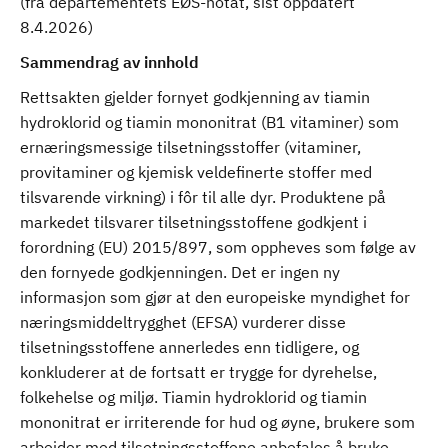
(fra departementets EØS-notat, sist oppdatert
8.4.2026)
Sammendrag av innhold
Rettsakten gjelder fornyet godkjenning av tiamin
hydroklorid og tiamin mononitrat (B1 vitaminer) som
ernæringsmessige tilsetningsstoffer (vitaminer,
provitaminer og kjemisk veldefinerte stoffer med
tilsvarende virkning) i fôr til alle dyr. Produktene på
markedet tilsvarer tilsetningsstoffene godkjent i
forordning (EU) 2015/897, som oppheves som følge av
den fornyede godkjenningen. Det er ingen ny
informasjon som gjør at den europeiske myndighet for
næringsmiddeltrygghet (EFSA) vurderer disse
tilsetningsstoffene annerledes enn tidligere, og
konkluderer at de fortsatt er trygge for dyrehelse,
folkehelse og miljø. Tiamin hydroklorid og tiamin
mononitrat er irriterende for hud og øyne, brukere som
arbeider med tilsetningsstoffene anbefales å bruke