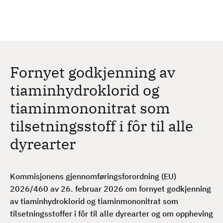
H
c
h
o
p
p
t
Fornyet godkjenning av
i
l
tiaminhydroklorid og
h
tiaminmononitrat som
o
v
tilsetningsstoff i fôr til alle
e
dyrearter
d
i
n
Kommisjonens gjennomføringsforordning (EU)
n
2026/460 av 26. februar 2026
om fornyet godkjenning
h
av tiaminhydroklorid og tiaminmononitrat som
o
tilsetningsstoffer i fôr til alle dyrearter og om oppheving
l