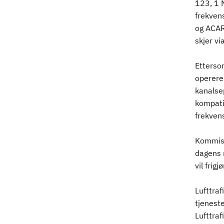
123, 1 
frekven
og ACAR
skjer vi
Ettersom
operere
kanalsep
kompatib
frekvens
Kommisj
dagens 
vil frig
Lufttraf
tjenest
Lufttra