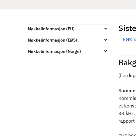
d
Siste
Nøkkelinformasjon (EU)
EØS-k
Nøkkelinformasjon (EØS)
Nøkkelinformasjon (Norge)
Bakg
(fra de
Sammen
Kommisj
et kons
33 kHz.
rapport 