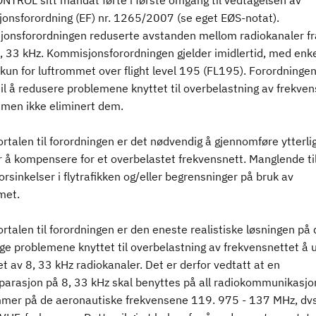
TROL sitt mandat førte i første omgang til vedtagelsen av
onsforordning (EF) nr. 1265/2007 (se eget EØS-notat).
onsforordningen reduserte avstanden mellom radiokanaler fr
8, 33 kHz. Kommisjonsforordningen gjelder imidlertid, med enk
kun for luftrommet over flight level 195 (FL195). Forordningen
til å redusere problemene knyttet til overbelastning av frekven
 men ikke eliminert dem.
fortalen til forordningen er det nødvendig å gjennomføre ytterli
or å kompensere for et overbelastet frekvensnett. Manglende til
 forsinkelser i flytrafikken og/eller begrensninger på bruk av
met.
fortalen til forordningen er den eneste realistiske løsningen på 
ge problemene knyttet til overbelastning av frekvensnettet å 
 av 8, 33 kHz radiokanaler. Det er derfor vedtatt at en
parasjon på 8, 33 kHz skal benyttes på all radiokommunikasj
mer på de aeronautiske frekvensene 119. 975 - 137 MHz, dvs