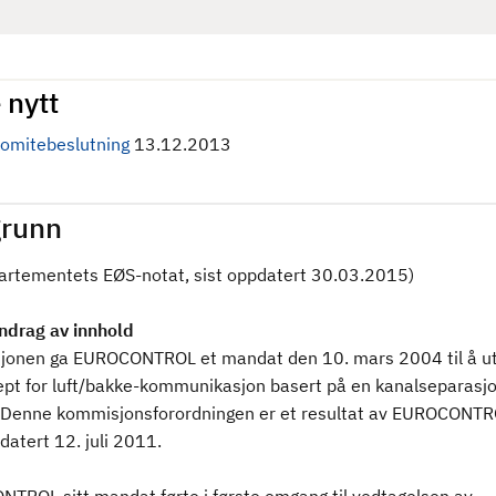
 nytt
omitebeslutning
13.12.2013
runn
partementets EØS-notat, sist oppdatert 30.03.2015)
drag av innhold
onen ga EUROCONTROL et mandat den 10. mars 2004 til å u
ept for luft/bakke-kommunikasjon basert på en kanalseparasjo
 Denne kommisjonsforordningen er et resultat av EUROCONTR
datert 12. juli 2011.