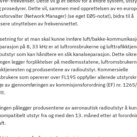
VHF-frekvenser. Dette vil gi et behov for å endre system, utst
 prosedyrer. Dette vil, sammen med opprettelsen av en europ
sforvalter (Network Manager) (se eget EØS-notat), bidra til å
isere utnyttelsen av frekvensnettet.
tsetning for at man skal kunne innføre luft/bakke-kommunikas
arasjon på 8, 33 kHz er at luftromsbrukerne og lufttrafikktje
outstyr som kan håndtere en slik kanalseparasjon. Dette sikre
ingen legger forpliktelser på medlemsstatene, luftromsbrukern
fikktjenesten og produsentene av radioutstyr. Kommersielle
sbrukere som opererer over FL195 oppfyller allerede utstyrsk
ge av gjennomføringen av kommisjonsforordning (EF) nr. 1265
tt.
ingen pålegger produsentene av aeronautisk radioutstyr å kun 
kompatibelt utstyr fra og med den 13. måned etter at forordn
aft.