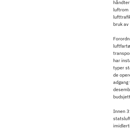
håndter
luftrom 
lufttraf
bruk av
Forordni
luftfart
transpor
har ins
typer st
de opere
adgang t
desember
budsjet
Innen 31
statsluf
imidler