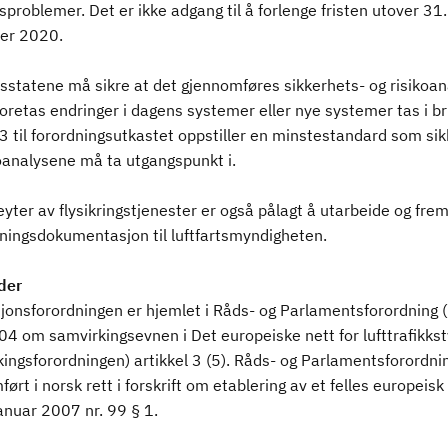
gsproblemer. Det er ikke adgang til å forlenge fristen utover 31.
er 2020.
statene må sikre at det gjennomføres sikkerhets- og risikoan
foretas endringer i dagens systemer eller nye systemer tas i br
3 til forordningsutkastet oppstiller en minstestandard som sik
koanalysene må ta utgangspunkt i.
yter av flysikringstjenester er også pålagt å utarbeide og fre
ningsdokumentasjon til luftfartsmyndigheten.
der
onsforordningen er hjemlet i Råds- og Parlamentsforordning (E
4 om samvirkingsevnen i Det europeiske nett for lufttrafikkst
ingsforordningen) artikkel 3 (5). Råds- og Parlamentsforordni
ørt i norsk rett i forskrift om etablering av et felles europeisk
anuar 2007 nr. 99 § 1.