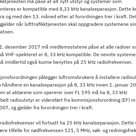
ikktjenesten må påse at alt nytt utstyr og systemer som
nteres er kompatible med 8,33 kHz kanalseparasjon. Dette k
fra og med den 13. måned etter at forordningen trer i kraft. De
jelder når lufttrafikktjenesten skal oppgradere systemene sin
atoen.
1. desember 2017 må medlemsstatene påse at alle radioer 
på VHF-spekteret er 8, 33 kHz kompatible. De nevnte systeme
må imidlertid også kunne benyttes på 25 kHz radiofrekvenser.
onsforordningen pålegger luftromsbrukere å installere radiou
 håndtere en kanalseparasjon på 8, 33 kHz innen 1. januar 2
om at aktørene som opererer over FL 195 må ha 8, 33 kHz
elt radioutstyr er videreført fra kommisjonsforordning (EF) nr
7, og gjelder fra forordningen trer i kraft.
radiofrekvenser vil fortsatt ha 25 kHz kanalseparasjon. Dette v
ære tilfelle for nødfrekvensen 121, 5 MHz, søk- og redningsfr