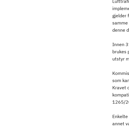
Lufttraf
impleme
gjelder 
samme g
denne d
Innen 3
brukes 
utstyr 
Kommisj
som kan
Kravet 
kompatib
1265/200
Enkelte 
annet v