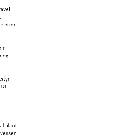
ravet
t
e etter
som
r og
tstyr
018.
.
il blant
ekvensen