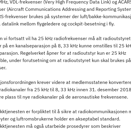
MHz, VDL-frekvenser (Very High Frequency Data Link) og ACAR
ser (Aircraft Communications Addressing and Reporting Syste
S-frekvenser brukes på systemer der luft/bakke-kommunikas
a datalink mellom flygeledere og cockpit-besetning i fly.
 vi fortsatt vil ha 25 kHz radiofrekvenser må alt radioutstyre
r på en kanalseparasjon på 8, 33 kHz kunne omstilles til 25 k
arasjon. Regelverket åpner for at radioutstyr kun er 25 kHz
le, under forutsetning om at radioutstyret kun skal brukes på
er.
onsforordningen krever videre at medlemsstatene konverter
radiokanaler fra 25 kHz til 8, 33 kHz innen 31. desember 2018
jøre plass til nye radiokanaler på de aeronautiske frekvensene.
ikktjenesten er forpliktet til å sikre at radiokommunikasjonen
eyter og luftromsbrukerne holder en akseptabel standard.
fikktjenesten må også utarbeide prosedyrer som beskriver