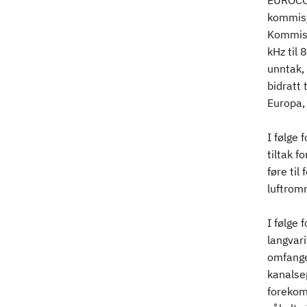
EUROCON
kommisj
Kommisj
kHz til 
unntak, 
bidratt 
Europa,
I følge 
tiltak f
føre til
luftrom
I følge 
langvari
omfanget
kanalse
forekom