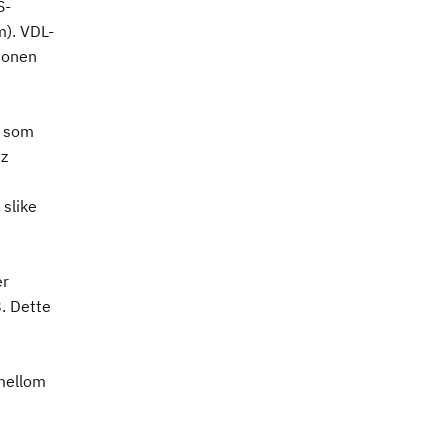
S-
m). VDL-
jonen
t som
Hz
 slike
er
. Dette
 mellom