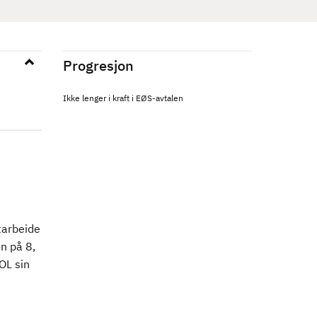
Progresjon
Ikke lenger i kraft i EØS-avtalen
tarbeide
n på 8,
OL sin