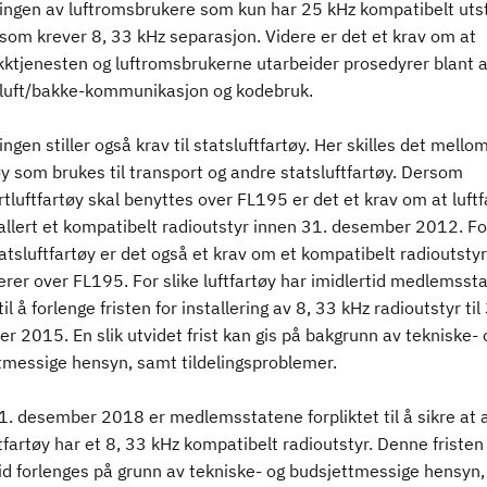
ingen av luftromsbrukere som kun har 25 kHz kompatibelt utst
som krever 8, 33 kHz separasjon. Videre er det et krav om at
ikktjenesten og luftromsbrukerne utarbeider prosedyrer blant a
 luft/bakke-kommunikasjon og kodebruk.
ngen stiller også krav til statsluftfartøy. Her skilles det mello
øy som brukes til transport og andre statsluftfartøy. Dersom
tluftfartøy skal benyttes over FL195 er det et krav om at luftf
tallert et kompatibelt radioutstyr innen 31. desember 2012. F
atsluftfartøy er det også et krav om et kompatibelt radioutst
rer over FL195. For slike luftfartøy har imidlertid medlemsst
il å forlenge fristen for installering av 8, 33 kHz radioutstyr til
 2015. En slik utvidet frist kan gis på bakgrunn av tekniske- 
tmessige hensyn, samt tildelingsproblemer.
. desember 2018 er medlemsstatene forpliktet til å sikre at a
tfartøy har et 8, 33 kHz kompatibelt radioutstyr. Denne fristen
tid forlenges på grunn av tekniske- og budsjettmessige hensyn