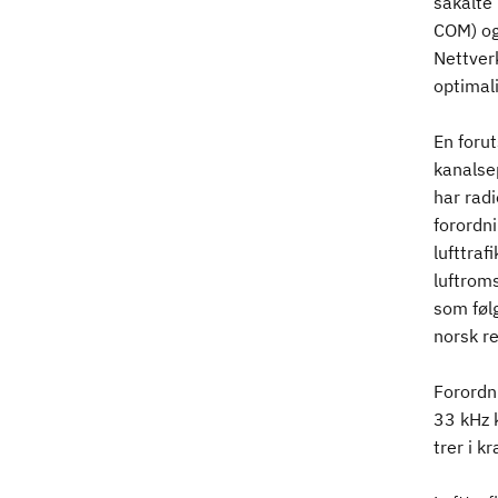
såkalte 
COM) og
Nettverk
optimal
En foru
kanalsep
har radi
forordn
lufttra
luftrom
som føl
norsk re
Forordn
33 kHz 
trer i kr