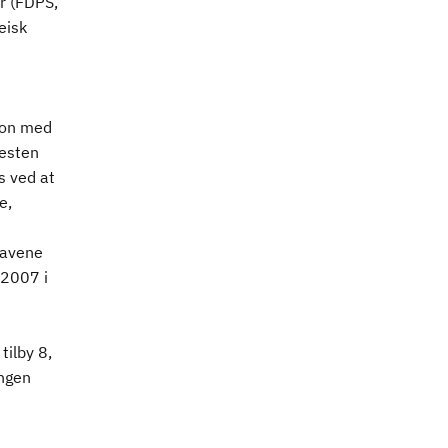
yr (FDPS,
eisk
jon med
nesten
s ved at
e,
ravene
/2007 i
tilby 8,
ingen