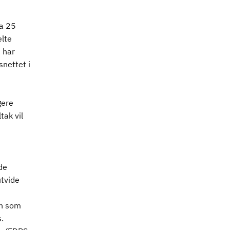
a 25
elte
 har
snettet i
gere
tak vil
de
utvide
on som
.