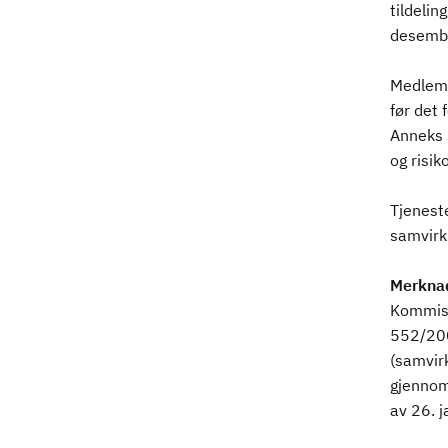
tildelin
desemb
Medlems
før det 
Anneks 
og risi
Tjeneste
samvirk
Merkna
Kommisj
552/200
(samvirk
gjennomf
av 26. j