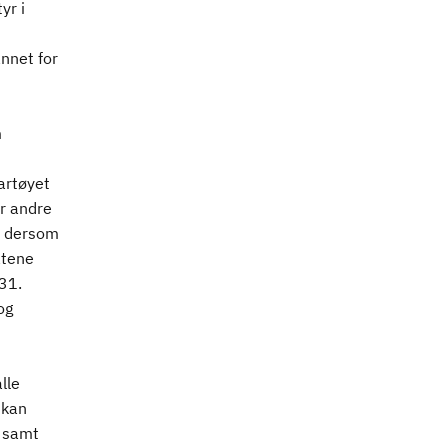
yr i
nnet for
m
artøyet
or andre
yr dersom
atene
 31.
og
lle
 kan
, samt