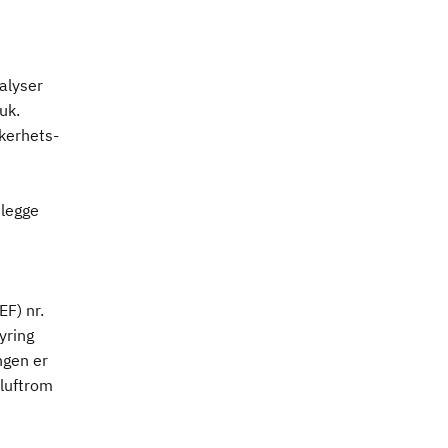
alyser
uk.
kerhets-
mlegge
F) nr.
yring
ngen er
 luftrom