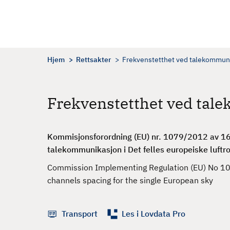
H
o
p
p
t
Hjem
Rettsakter
Frekvenstetthet ved talekommuni
i
l
h
Frekvenstetthet ved tal
o
v
e
Kommisjonsforordning (EU) nr. 1079/2012 av 16
d
talekommunikasjon i Det felles europeiske luftr
i
Commission Implementing Regulation (EU) No 10
n
channels spacing for the single European sky
n
h
o
Transport
Les i Lovdata Pro
l