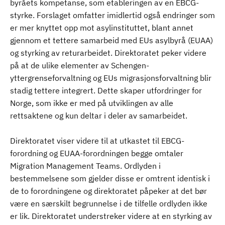
byråets kompetanse, som etableringen av en EBCG-
styrke. Forslaget omfatter imidlertid også endringer som
er mer knyttet opp mot asylinstituttet, blant annet
gjennom et tettere samarbeid med EUs asylbyrå (EUAA)
og styrking av returarbeidet. Direktoratet peker videre
på at de ulike elementer av Schengen-
yttergrenseforvaltning og EUs migrasjonsforvaltning blir
stadig tettere integrert. Dette skaper utfordringer for
Norge, som ikke er med på utviklingen av alle
rettsaktene og kun deltar i deler av samarbeidet.
Direktoratet viser videre til at utkastet til EBCG-
forordning og EUAA-forordningen begge omtaler
Migration Management Teams. Ordlyden i
bestemmelsene som gjelder disse er omtrent identisk i
de to forordningene og direktoratet påpeker at det bør
være en særskilt begrunnelse i de tilfelle ordlyden ikke
er lik. Direktoratet understreker videre at en styrking av