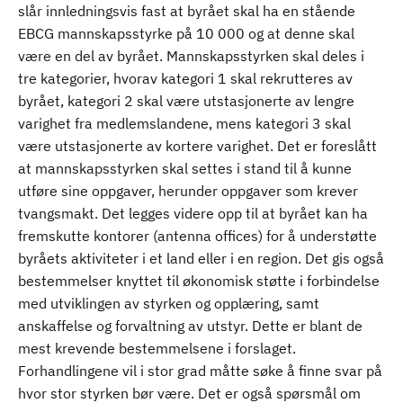
slår innledningsvis fast at byrået skal ha en stående
EBCG mannskapsstyrke på 10 000 og at denne skal
være en del av byrået. Mannskapsstyrken skal deles i
tre kategorier, hvorav kategori 1 skal rekrutteres av
byrået, kategori 2 skal være utstasjonerte av lengre
varighet fra medlemslandene, mens kategori 3 skal
være utstasjonerte av kortere varighet. Det er foreslått
at mannskapsstyrken skal settes i stand til å kunne
utføre sine oppgaver, herunder oppgaver som krever
tvangsmakt. Det legges videre opp til at byrået kan ha
fremskutte kontorer (antenna offices) for å understøtte
byråets aktiviteter i et land eller i en region. Det gis også
bestemmelser knyttet til økonomisk støtte i forbindelse
med utviklingen av styrken og opplæring, samt
anskaffelse og forvaltning av utstyr. Dette er blant de
mest krevende bestemmelsene i forslaget.
Forhandlingene vil i stor grad måtte søke å finne svar på
hvor stor styrken bør være. Det er også spørsmål om