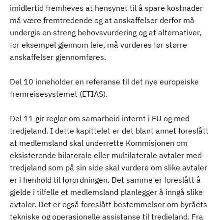
imidlertid fremheves at hensynet til å spare kostnader
må være fremtredende og at anskaffelser derfor må
undergis en streng behovsvurdering og at alternativer,
for eksempel gjennom leie, må vurderes før større
anskaffelser gjennomføres.
Del 10 inneholder en referanse til det nye europeiske
fremreisesystemet (ETIAS).
Del 11 gir regler om samarbeid internt i EU og med
tredjeland. I dette kapittelet er det blant annet foreslått
at medlemsland skal underrette Kommisjonen om
eksisterende bilaterale eller multilaterale avtaler med
tredjeland som på sin side skal vurdere om slike avtaler
er i henhold til forordningen. Det samme er foreslått å
gjelde i tilfelle et medlemsland planlegger å inngå slike
avtaler. Det er også foreslått bestemmelser om byråets
tekniske og operasjonelle assistanse til tredjeland. Fra