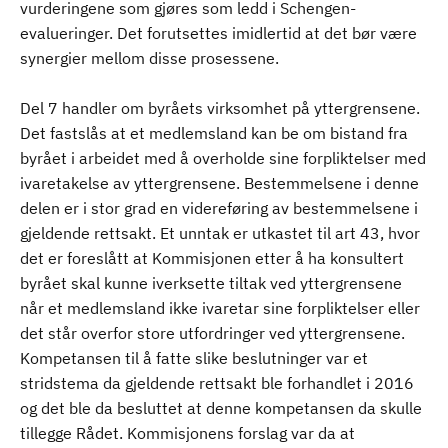
vurderingene som gjøres som ledd i Schengen-
evalueringer. Det forutsettes imidlertid at det bør være
synergier mellom disse prosessene.
Del 7 handler om byråets virksomhet på yttergrensene.
Det fastslås at et medlemsland kan be om bistand fra
byrået i arbeidet med å overholde sine forpliktelser med
ivaretakelse av yttergrensene. Bestemmelsene i denne
delen er i stor grad en videreføring av bestemmelsene i
gjeldende rettsakt. Et unntak er utkastet til art 43, hvor
det er foreslått at Kommisjonen etter å ha konsultert
byrået skal kunne iverksette tiltak ved yttergrensene
når et medlemsland ikke ivaretar sine forpliktelser eller
det står overfor store utfordringer ved yttergrensene.
Kompetansen til å fatte slike beslutninger var et
stridstema da gjeldende rettsakt ble forhandlet i 2016
og det ble da besluttet at denne kompetansen da skulle
tillegge Rådet. Kommisjonens forslag var da at