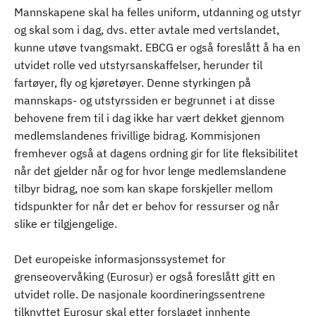
Mannskapene skal ha felles uniform, utdanning og utstyr
og skal som i dag, dvs. etter avtale med vertslandet,
kunne utøve tvangsmakt. EBCG er også foreslått å ha en
utvidet rolle ved utstyrsanskaffelser, herunder til
fartøyer, fly og kjøretøyer. Denne styrkingen på
mannskaps- og utstyrssiden er begrunnet i at disse
behovene frem til i dag ikke har vært dekket gjennom
medlemslandenes frivillige bidrag. Kommisjonen
fremhever også at dagens ordning gir for lite fleksibilitet
når det gjelder når og for hvor lenge medlemslandene
tilbyr bidrag, noe som kan skape forskjeller mellom
tidspunkter for når det er behov for ressurser og når
slike er tilgjengelige.
Det europeiske informasjonssystemet for
grenseovervåking (Eurosur) er også foreslått gitt en
utvidet rolle. De nasjonale koordineringssentrene
tilknyttet Eurosur skal etter forslaget innhente