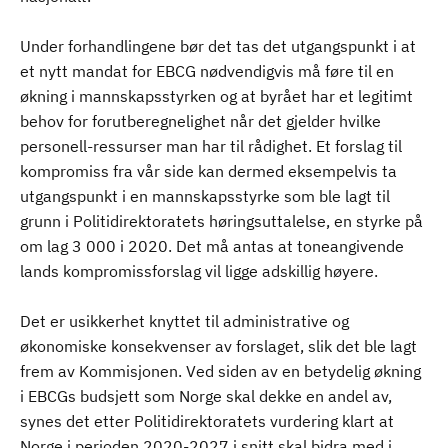
Under forhandlingene bør det tas det utgangspunkt i at
et nytt mandat for EBCG nødvendigvis må føre til en
økning i mannskapsstyrken og at byrået har et legitimt
behov for forutberegnelighet når det gjelder hvilke
personell-ressurser man har til rådighet. Et forslag til
kompromiss fra vår side kan dermed eksempelvis ta
utgangspunkt i en mannskapsstyrke som ble lagt til
grunn i Politidirektoratets høringsuttalelse, en styrke på
om lag 3 000 i 2020. Det må antas at toneangivende
lands kompromissforslag vil ligge adskillig høyere.
Det er usikkerhet knyttet til administrative og
økonomiske konsekvenser av forslaget, slik det ble lagt
frem av Kommisjonen. Ved siden av en betydelig økning
i EBCGs budsjett som Norge skal dekke en andel av,
synes det etter Politidirektoratets vurdering klart at
Norge i perioden 2020-2027 i snitt skal bidra med i