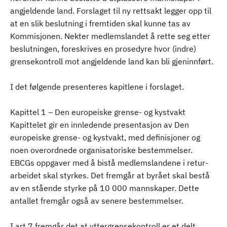
angjeldende land. Forslaget til ny rettsakt legger opp til
at en slik beslutning i fremtiden skal kunne tas av
Kommisjonen. Nekter medlemslandet å rette seg etter
beslutningen, foreskrives en prosedyre hvor (indre)
grensekontroll mot angjeldende land kan bli gjeninnført.
I det følgende presenteres kapitlene i forslaget.
Kapittel 1 – Den europeiske grense- og kystvakt
Kapittelet gir en innledende presentasjon av Den
europeiske grense- og kystvakt, med definisjoner og
noen overordnede organisatoriske bestemmelser.
EBCGs oppgaver med å bistå medlemslandene i retur-
arbeidet skal styrkes. Det fremgår at byrået skal bestå
av en stående styrke på 10 000 mannskaper. Dette
antallet fremgår også av senere bestemmelser.
I art 7 fremgår det at yttergrensekontroll er et delt