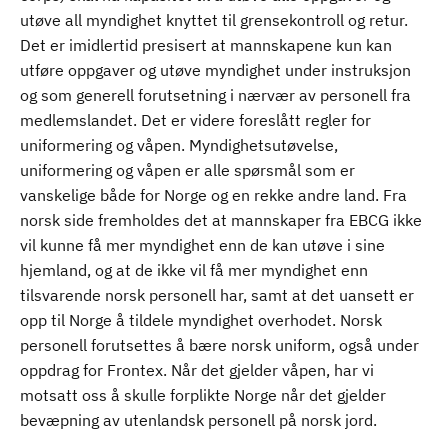
utøve all myndighet knyttet til grensekontroll og retur.
Det er imidlertid presisert at mannskapene kun kan
utføre oppgaver og utøve myndighet under instruksjon
og som generell forutsetning i nærvær av personell fra
medlemslandet. Det er videre foreslått regler for
uniformering og våpen. Myndighetsutøvelse,
uniformering og våpen er alle spørsmål som er
vanskelige både for Norge og en rekke andre land. Fra
norsk side fremholdes det at mannskaper fra EBCG ikke
vil kunne få mer myndighet enn de kan utøve i sine
hjemland, og at de ikke vil få mer myndighet enn
tilsvarende norsk personell har, samt at det uansett er
opp til Norge å tildele myndighet overhodet. Norsk
personell forutsettes å bære norsk uniform, også under
oppdrag for Frontex. Når det gjelder våpen, har vi
motsatt oss å skulle forplikte Norge når det gjelder
bevæpning av utenlandsk personell på norsk jord.