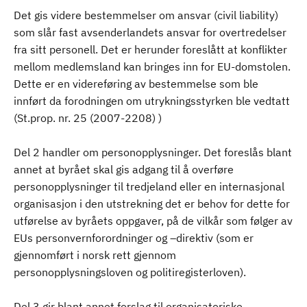
Det gis videre bestemmelser om ansvar (civil liability)
som slår fast avsenderlandets ansvar for overtredelser
fra sitt personell. Det er herunder foreslått at konflikter
mellom medlemsland kan bringes inn for EU-domstolen.
Dette er en videreføring av bestemmelse som ble
innført da forodningen om utrykningsstyrken ble vedtatt
(St.prop. nr. 25 (2007-2208) )
Del 2 handler om personopplysninger. Det foreslås blant
annet at byrået skal gis adgang til å overføre
personopplysninger til tredjeland eller en internasjonal
organisasjon i den utstrekning det er behov for dette for
utførelse av byråets oppgaver, på de vilkår som følger av
EUs personvernforordninger og –direktiv (som er
gjennomført i norsk rett gjennom
personopplysningsloven og politiregisterloven).
Del 3 gir blant annet forslag til organisatoriske