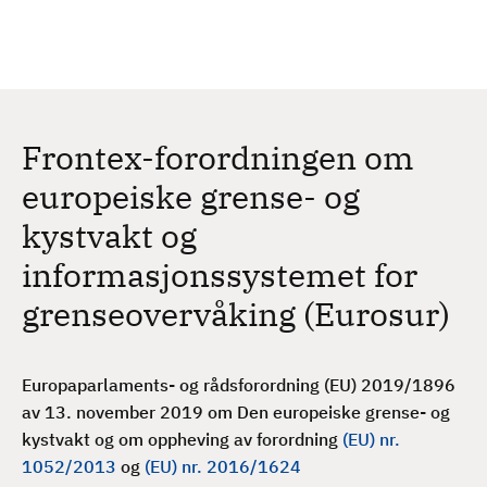
H
c
h
o
p
p
t
Frontex-forordningen om
i
l
europeiske grense- og
h
kystvakt og
o
v
informasjonssystemet for
e
grenseovervåking (Eurosur)
d
i
n
Europaparlaments- og rådsforordning (EU) 2019/1896
n
av 13. november 2019 om Den europeiske grense- og
h
kystvakt og om oppheving av forordning
(EU) nr.
o
1052/2013
og
(EU) nr. 2016/1624
l