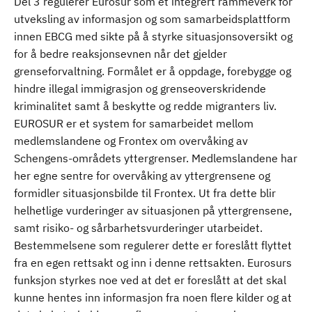
Del 3 regulerer Eurosur som et integrert rammeverk for
utveksling av informasjon og som samarbeidsplattform
innen EBCG med sikte på å styrke situasjonsoversikt og
for å bedre reaksjonsevnen når det gjelder
grenseforvaltning. Formålet er å oppdage, forebygge og
hindre illegal immigrasjon og grenseoverskridende
kriminalitet samt å beskytte og redde migranters liv.
EUROSUR er et system for samarbeidet mellom
medlemslandene og Frontex om overvåking av
Schengens-områdets yttergrenser. Medlemslandene har
her egne sentre for overvåking av yttergrensene og
formidler situasjonsbilde til Frontex. Ut fra dette blir
helhetlige vurderinger av situasjonen på yttergrensene,
samt risiko- og sårbarhetsvurderinger utarbeidet.
Bestemmelsene som regulerer dette er foreslått flyttet
fra en egen rettsakt og inn i denne rettsakten. Eurosurs
funksjon styrkes noe ved at det er foreslått at det skal
kunne hentes inn informasjon fra noen flere kilder og at