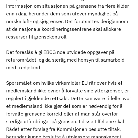
informasjon om situasjonen på grensene fra flere kilder
enn i dag, herunder dem som utøver myndighet på
norske luft- og sjøgrenser. Det forutsettes derigjennom
at de nasjonale koordineringssentrene skal allokere
ressurser til grensekontroll.
Det foreslås å gi EBCG noe utvidede oppgaver på
returområdet, og da særlig med hensyn til samarbeid
med tredjeland.
Spørsmålet om hvilke virkemidler EU rår over hvis et
medlemsland ikke evner å forvalte sine yttergrenser, er
regulert i gjeldende rettsakt. Dette kan være tilfelle hvor
et medlemsland ikke gjør det som er nødvendig for å
forvalte grensene korrekt eller at man står overfor
særlige utfordringer på grensen. I disse tilfellene skal
Rådet etter forslag fra Kommisjonen beslutte tiltak,
herunder kunne beslutte å utplassere mannskaper i