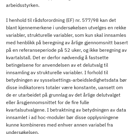
arbeidsstyrken.
I henhold til rådsforordning (EF) nr. 577/98 kan det
blant kjennemerkene i undersøkelsen utvelges en rekke
variabler, strukturelle variabler, som kun skal innsamles
med henblikk på beregning av årlige gjennomsnitt basert
på en referanseperiode på 52 uker, og ikke beregning av
kvartalstall. Det er derfor nødvendig å fastsette
betingelsene for anvendelsen av et delutvalg til
innsamling av strukturelle variabler. I forhold til
betydningen av sysselsettings-arbeidsledighetsdata bør
disse indikatorers totaler være konstante, uansett om
de er utarbeidet på grunnlag av det årlige delutvalget
eller årsgjennomsnittet for de fire fulle
kvartalsutvalgene. I betraktning av betydningen av data
innsamlet i ad hoc-moduler bør disse opplysningene
kunne kombineres med enhver annen variabel fra
undersøkelsen.