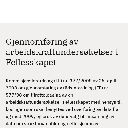
H
c
h
o
p
p
t
Gjennomføring av
i
l
arbeidskraftundersøkelser i
h
Fellesskapet
o
v
e
Kommisjonsforordning (EF) nr. 377/2008 av 25. april
d
2008 om gjennomføring av rådsforordning (EF) nr.
i
577/98 om tilrettelegging av en
n
arbeidskraftundersøkelse i Fellesskapet med hensyn til
n
kodingen som skal benyttes ved overføring av data fra
h
og med 2009, og bruk av delutvalg til innsamling av
o
data om strukturvariabler og definisjonen av
l