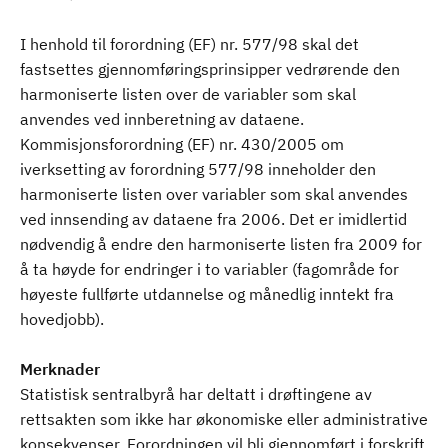
I henhold til forordning (EF) nr. 577/98 skal det
fastsettes gjennomføringsprinsipper vedrørende den
harmoniserte listen over de variabler som skal
anvendes ved innberetning av dataene.
Kommisjonsforordning (EF) nr. 430/2005 om
iverksetting av forordning 577/98 inneholder den
harmoniserte listen over variabler som skal anvendes
ved innsending av dataene fra 2006. Det er imidlertid
nødvendig å endre den harmoniserte listen fra 2009 for
å ta høyde for endringer i to variabler (fagområde for
høyeste fullførte utdannelse og månedlig inntekt fra
hovedjobb).
Merknader
Statistisk sentralbyrå har deltatt i drøftingene av
rettsakten som ikke har økonomiske eller administrative
konsekvenser. Forordningen vil bli gjennomført i forskrift