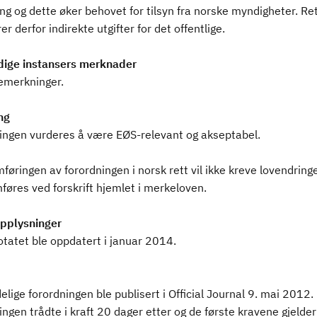
ng og dette øker behovet for tilsyn fra norske myndigheter. Re
r derfor indirekte utgifter for det offentlige.
ige instansers merknader
emerkninger.
ng
ingen vurderes å være EØS-relevant og akseptabel.
øringen av forordningen i norsk rett vil ikke kreve lovendring
øres ved forskrift hjemlet i merkeloven.
pplysninger
tatet ble oppdatert i januar 2014.
lige forordningen ble publisert i Official Journal 9. mai 2012.
ngen trådte i kraft 20 dager etter og de første kravene gjelder 