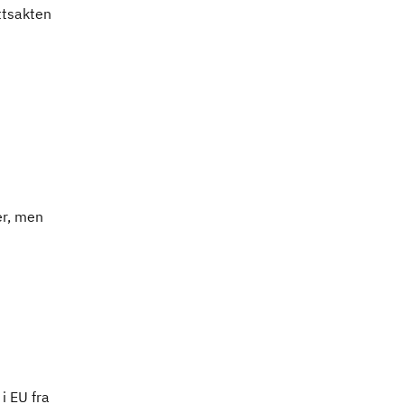
ttsakten
er, men
i EU fra