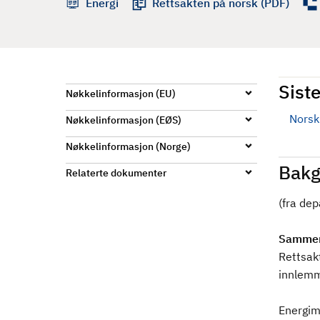
Energi
Rettsakten på norsk (PDF)
d
Siste
Nøkkelinformasjon (EU)
Norsk 
Nøkkelinformasjon (EØS)
Nøkkelinformasjon (Norge)
Bakg
Relaterte dokumenter
(fra de
Sammen
Rettsak
innlemm
Energim