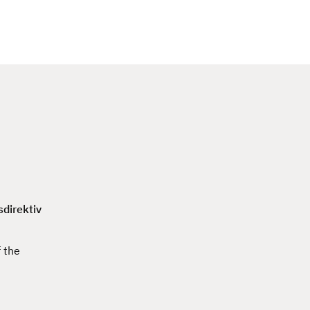
c
h
direktiv
 the