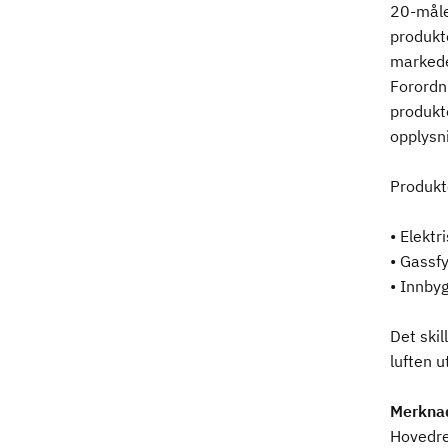
20-måle
produkt
markede
Forordni
produkte
opplysni
Produkt
• Elektr
• Gassf
• Innbyg
Det skil
luften u
Merkna
Hovedre