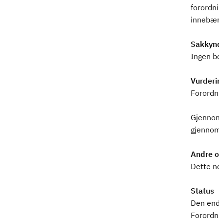
forordni
innebære
Sakkynd
Ingen b
Vurderi
Forordn
Gjennomf
gjennomf
Andre o
Dette no
Status
Den ende
Forordni