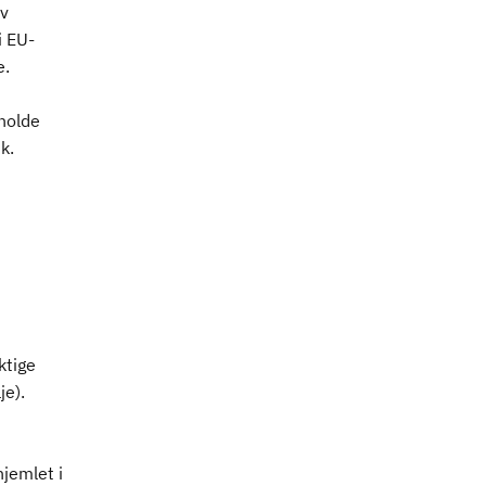
av
i EU-
e.
eholde
k.
ktige
je).
jemlet i