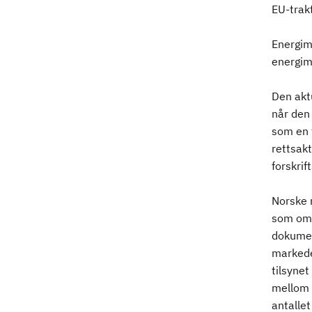
EU-trakt
Energim
energime
Den akt
når den 
som en f
rettsakt
forskrif
Norske 
som omf
dokumen
markedet
tilsyne
mellom 
antalle