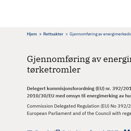
H
o
p
p
t
Hjem
Rettsakter
Gjennomføring av energimerkedir
i
l
h
Gjennomføring av energi
o
tørketromler
v
e
d
Delegert kommisjonsforordning (EU) nr. 392/201
i
2010/30/EU med omsyn til energimerking av hu
n
n
Commission Delegated Regulation (EU) No 392/2
h
European Parliament and of the Council with rega
o
l