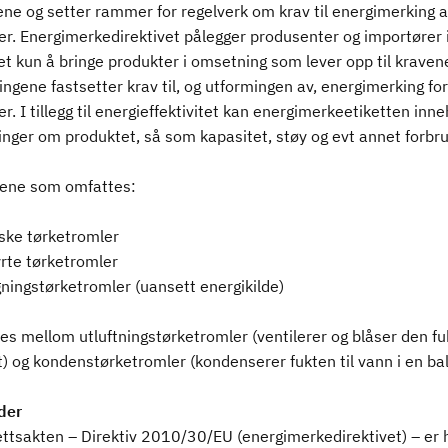
ne og setter rammer for regelverk om krav til energimerking 
er. Energimerkedirektivet pålegger produsenter og importører 
t kun å bringe produkter i omsetning som lever opp til kraven
ngene fastsetter krav til, og utformingen av, energimerking for
r. I tillegg til energieffektivitet kan energimerkeetiketten inn
nger om produktet, så som kapasitet, støy og evt annet forbru
ene som omfattes:
iske tørketromler
yrte tørketromler
ningstørketromler (uansett energikilde)
les mellom utluftningstørketromler (ventilerer og blåser den fu
t) og kondenstørketromler (kondenserer fukten til vann i en bal
der
ttsakten – Direktiv 2010/30/EU (energimerkedirektivet) – er h