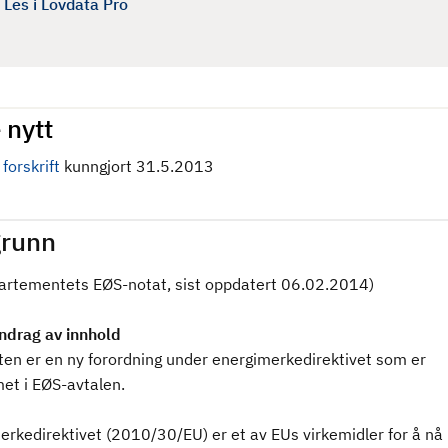
Les i Lovdata Pro
 nytt
forskrift
kunngjort 31.5.2013
runn
partementets EØS-notat, sist oppdatert 06.02.2014)
drag av innhold
ten er en ny forordning under energimerkedirektivet som er
et i EØS-avtalen.
erkedirektivet (2010/30/EU) er et av EUs virkemidler for å nå