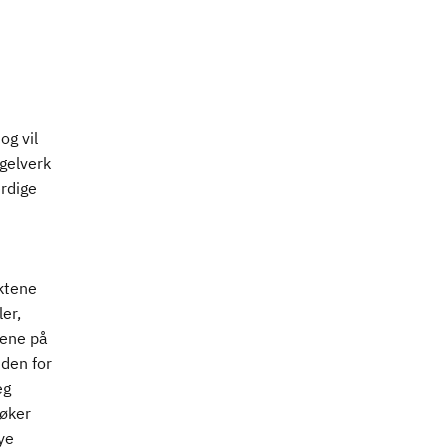
og vil
gelverk
erdige
ktene
er,
tene på
iden for
eg
 øker
ye